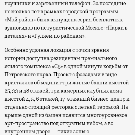
наушники и заряженный телефон. За последние
несколько лет в рамках городской программы
«Мой район» была выпущена серия бесплатных
аудиогидов
по нетуристической Москве:
«Парки в
деталях»
и
«Гуляем по районам»
.
Особенно удачная локация с точки зрения
истории доступна резидентам премиального
жилого комплекса «С5»
в одной минуте ходьбы от
Петровского парка. Проект с фасадами в виде
кристаллов объединит три жилые башни высотой
25, 33 и 48 этажей, три камерных клубных дома
высотой 4, 5, 6 этажей, 17-этажный бизнес-центр и
отдельно стоящий ресторан с летней террасой. На
крыше одной из башен появится многоуровневое
арт-пространство под открытым небом, а во
внутреннем дворе — тихие зоны с