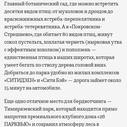
Главный ботанический сад, где можно встретить
десятки видов птиц: от мухоловок и дроздов до
краснокнижных ястреба-перепелятника и
ястреба-тетеревятника. А в «Покровском-
Стрешнево», где обитает 80 видов птиц, живут
сокол пустельга, хохлатая чернеть (нырковая утка
с эффектным хохолком) и поползень —
единственная птица в наших широтах, которая
умеет бегать по стволу дерева головой вниз.
Добраться до парка удобно из жилых комплексов
«СИТИДЗЕН» и «Сити Бэй» — дорога займет около
15 минут на автомобиле.
Еще одно отличное место для бердвотчинга —
Тимирязевский парк, который находится прямо
напротив премиального клубного дома «26
ПАРКВЬЮ» и сохранил атмосферу леса в