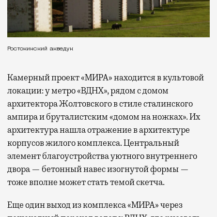
Ростокинский акведук
Камерный проект «МИРА» находится в культовой
локации: у метро «ВДНХ», рядом с домом
архитектора Жолтовского в стиле сталинского
ампира и бруталистским «домом на ножках». Их
архитектура нашла отражение в архитектуре
корпусов жилого комплекса. Центральный
элемент благоустройства уютного внутреннего
двора — бетонный навес изогнутой формы —
тоже вполне может стать темой скетча.
Еще один выход из комплекса «МИРА» через