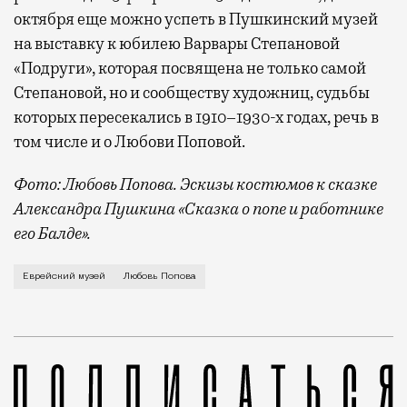
октября еще можно успеть в Пушкинский музей
на выставку к юбилею Варвары Степановой
«Подруги», которая посвящена не только самой
Степановой, но и сообществу художниц, судьбы
которых пересекались в 1910–1930-х годах, речь в
том числе и о Любови Поповой.
Фото: Любовь Попова. Эскизы костюмов к сказке
Александра Пушкина «Сказка о попе и работнике
его Балде».
Для выставки «Люба, Любочка. Любовь Сергеевна Поп
Еврейский музей
Любовь Попова