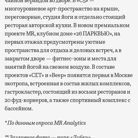
чайной верандой во дворе. В «С5» —
многоуровневое арт-пространство на крыше,
переговорные, студия йоги и отдельно стоящий
ресторан авторской кухни. В новом премиальном
проекте MR, клубном доме «26 ПАРКВЬЮ», на
первых этажах предусмотрены уютные
пространства для отдыха и деловых встреч, а в
закрытом дворе — фитнес-зоны и места для
занятий йогой на свежем воздухе. В составе
проектов «СЕТ» и «Веер»
появится
первая в Москве
экотропа, встроенная в состав жилых комплексов,
гастрокластер, состоящий из восьми ресторанов и
20 фуд-корнеров, а также спортивный комплекс с
бассейном.
* По данным опроса MR Analytics
** Заглавное фото — парк «Дубки»