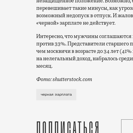
незащищенное положение. Возможно, б
перевешивает такие минусы, как угроз
возможный недопуск в отпуск. И жалов
«черной» зарплате не действует.
Интересно, что мужчины соглашаются 
против 33%. Представители старшего 
чем москвичи в возрасте до 34 лет (41% 
на нелегальный доход, набралось сред
месяц.
Фото: shutterstock.com
Любая зарплата хороша, лишь бы платил
черная зарплата
Подписаться