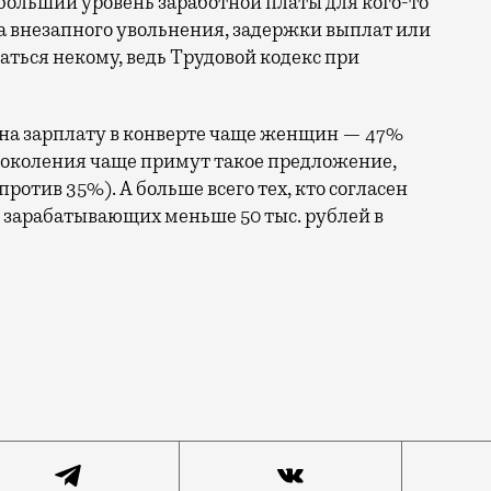
ольший уровень заработной платы для кого-то
а внезапного увольнения, задержки выплат или
аться некому, ведь Трудовой кодекс при
на зарплату в конверте чаще женщин — 47%
поколения чаще примут такое предложение,
против 35%). А больше всего тех, кто согласен
и зарабатывающих меньше 50 тыс. рублей в
и — видимо, так считают опрошенные сервисом Superjo