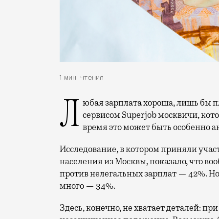
1 мин. чтения
Любая зарплата хороша, лишь бы платили — видимо, так считают опрошенные
сервисом Superjob москвичи, кото
время это может быть особенно а
Исследование, в котором приняли учас
населения из Москвы, показало, что в
против нелегальных зарплат — 42%. Но
много — 34%.
Здесь, конечно, не хватает деталей: пр