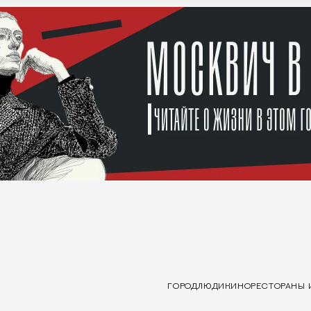
ГОРОД
ЛЮДИ
КИНО
РЕСТОРАНЫ 