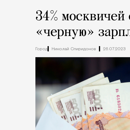
34% москвичей 
«черную» зарпл
Город
Николай Спиридонов
26.07.2023