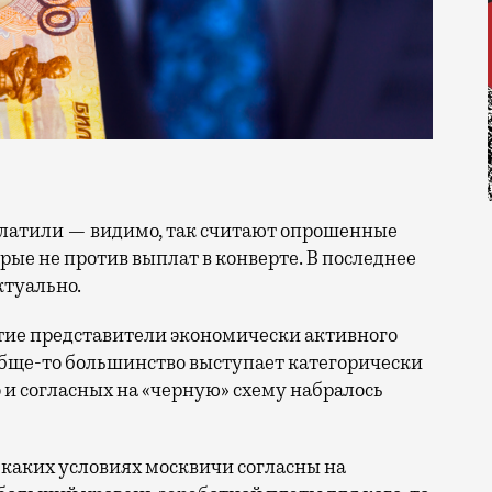
рые не против выплат в конверте. В последнее
ктуально.
тие представители экономически активного
ообще-то большинство выступает категорически
 и согласных на «черную» схему набралось
и каких условиях москвичи согласны на