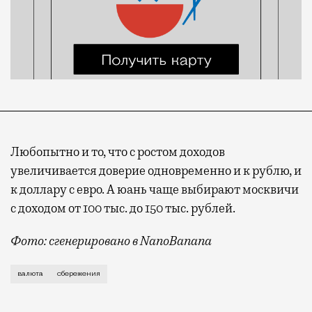
Любопытно и то, что с ростом доходов
увеличивается доверие одновременно и к рублю, и
к доллару с евро. А юань чаще выбирают москвичи
с доходом от 100 тыс. до 150 тыс. рублей.
Фото: сгенерировано в NanoBanana
Если год назад большинство москвичей были уверены
валюта
сбережения