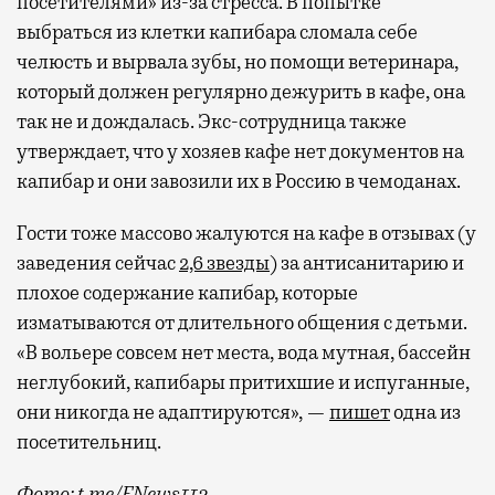
посетителями» из-за стресса. В попытке
активности в путешествии, например
выбраться из клетки капибара сломала себе
забронировать нужные билеты и рестораны.
челюсть и вырвала зубы, но помощи ветеринара,
который должен регулярно дежурить в кафе, она
так не и дождалась. Экс-сотрудница также
Бизнес-зал становится местом, где можно
утверждает, что у хозяев кафе нет документов на
провести переговоры, поработать или просто
капибар и они завозили их в Россию в чемоданах.
выпить кофе, наблюдая сквозь панорамные
окна за тем, как взлетают и садятся
Гости тоже массово жалуются на кафе в отзывах (у
самолеты. В Москве нет недостатка
заведения сейчас
2,6 звезды
) за антисанитарию и
в лаунжах. В аэропортах их обычно
плохое содержание капибар, которые
несколько — в разных зонах воздушных
изматываются от длительного общения с детьми.
гаваней. На некоторых вокзалах — тоже.
«В вольере совсем нет места, вода мутная, бассейн
Лаунжи доступны на Ленинградском,
неглубокий, капибары притихшие и испуганные,
Павелецком, Казанском, Ярославском
они никогда не адаптируются», —
пишет
одна из
и Курском вокзалах.
Попасть в бизнес-залы
посетительниц.
могут держатели карт Mir Supreme. Причем
не только в столице. Всего доступно более
Фото: t.me/ENews112