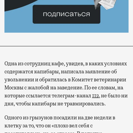
Одна из сотрудниц кафе, увидев, в каких условиях
содержатся капибары, написала заявление об
увольнении и обратилась в Комитет ветеринарии
Москвы с жалобой на заведение. По ее словам, на
которые ссылается телеграм-канал
112
, не было ни
Современный путешественник часто берет
дня, чтобы капибары не травмировались.
с собой не только чемодан, но и ноутбук.
А ожидание рейса все чаще превращается
Одного из грызунов посадили на две недели в
не в потерянное время, а в возможность
клетку за то, что он «плохо вел себя с
спокойно закончить дела или спланировать