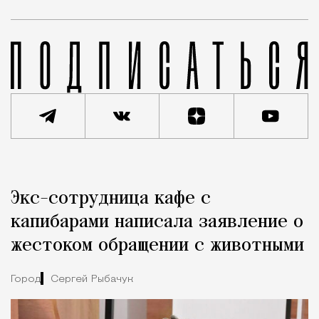
Реклама
Редакция Москвич Mag
Экс-сотрудница кафе с
Город
капибарами написала заявление о
жестоком обращении с животными
Город
Сергей Рыбачук