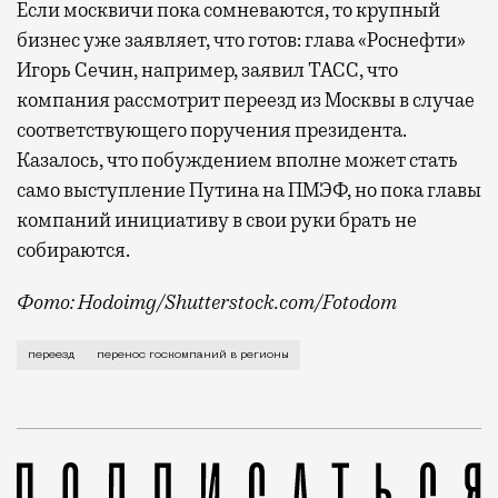
Если москвичи пока сомневаются, то крупный
бизнес уже заявляет, что готов: глава «Роснефти»
Игорь Сечин, например, заявил ТАСС, что
компания рассмотрит переезд из Москвы в случае
соответствующего поручения президента.
Казалось, что побуждением вполне может стать
само выступление Путина на ПМЭФ, но пока главы
компаний инициативу в свои руки брать не
собираются.
Фото: Hodoimg/Shutterstock.com/Fotodom
Слова Владимира Путина, прозвучавшие в пятницу на
переезд
перенос госкомпаний в регионы