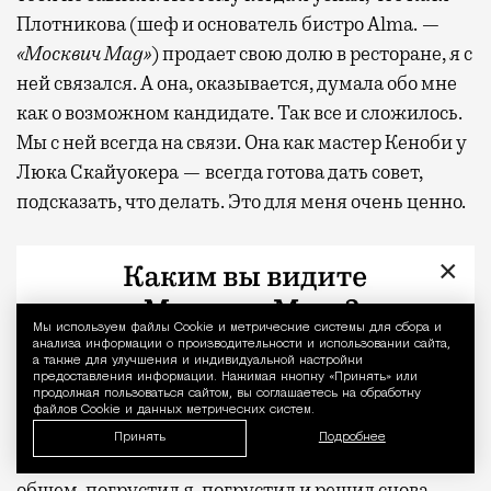
Плотникова (шеф и основатель бистро Alma. —
«Москвич Mag»
) продает свою долю в ресторане, я с
ней связался. А она, оказывается, думала обо мне
как о возможном кандидате. Так все и сложилось.
Мы с ней всегда на связи. Она как мастер Кеноби у
Люка Скайуокера — всегда готова дать совет,
подсказать, что делать. Это для меня очень ценно.
Когда я первый раз пришел в Alma несколько лет
×
назад, у меня слезы навернулись. Ем я крыло
индейки с кускусом и салатом и понимаю, что это
Мы используем файлы Сookie и метрические системы для сбора и
Уведомление 
та самая еда, которую я раньше готовил без
анализа информации о производительности и использовании сайта,
а также для улучшения и индивидуальной настройки
оглядки. Без оглядки на тренды, на то, что
предоставления информации. Нажимая кнопку «Принять» или
продолжая пользоваться сайтом, вы соглашаетесь на обработку
происходит вокруг, на начальство с его запросами.
файлов Cookie и данных метрических систем.
Мне так обидно стало, что я такую еду больше не
Принять
Подробнее
готовлю, а пытаюсь подстроиться под кого-то! В
общем, погрустил я, погрустил и решил снова