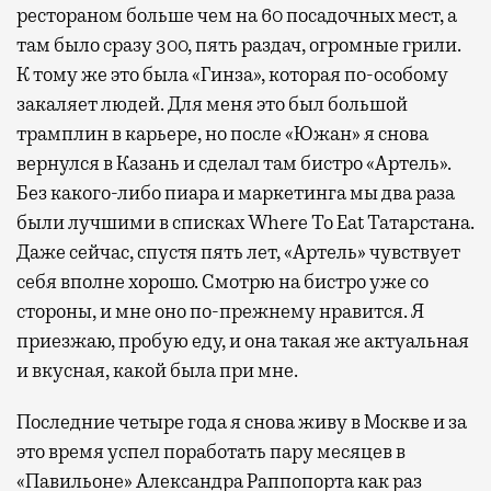
несколько — в разных зонах воздушных
рестораном больше чем на 60 посадочных мест, а
гаваней. На некоторых вокзалах — тоже.
там было сразу 300, пять раздач, огромные грили.
Лаунжи доступны на Ленинградском,
К тому же это была «Гинза», которая по-особому
Павелецком, Казанском, Ярославском
закаляет людей. Для меня это был большой
и Курском вокзалах.
Попасть в бизнес-залы
трамплин в карьере, но после «Южан» я снова
могут держатели карт Mir Supreme. Причем
вернулся в Казань и сделал там бистро «Артель».
не только в столице. Всего доступно более
Без какого-либо пиара и маркетинга мы два раза
1000 бизнес-залов по всему миру.
были лучшими в списках Where To Eat Татарстана.
Даже сейчас, спустя пять лет, «Артель» чувствует
себя вполне хорошо. Смотрю на бистро уже со
стороны, и мне оно по-прежнему нравится. Я
приезжаю, пробую еду, и она такая же актуальная
и вкусная, какой была при мне.
Последние четыре года я снова живу в Москве и за
это время успел поработать пару месяцев в
«Павильоне» Александра Раппопорта как раз