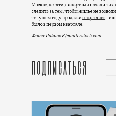
Москве, кстати, с апартами начали тихо
следить за тем, чтобы жилье не возводи
текущем году продажи
открылись
лишь
было в первом квартале
.
Фото: Pukhov K/shutterstock.com
Если не вдаваться в подробности, тут 
Подписаться
Статья
Андрей Молчанов
Город