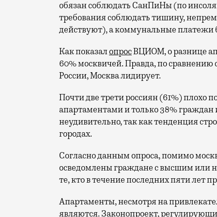
обязан соблюдать СанПиНы (по инсоляц
требования соблюдать тишину, непрем
действуют), а коммунальные платежи 
Как показал
опрос
ВЦИОМ, о разнице ап
60% москвичей. Правда, по сравнению 
России, Москва лидирует.
Почти
две трети россиян (61%) плохо
апартаментами и только 38% граждан и
неудивительно, так как тенденция стр
городах.
Согласно данным опроса, помимо москв
осведомлены граждане
с высшим или 
те, кто в течение последних пяти лет
Апартаменты, несмотря на привлекат
являются. Законопроект, регулирующий 