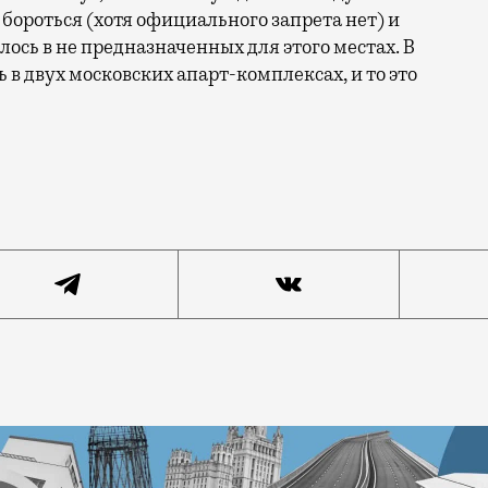
 бороться (хотя официального запрета нет) и
лось в не предназначенных для этого местах. В
 в двух московских апарт-комплексах, и то это
все довольно просто: квартира — жилое помещение, гд