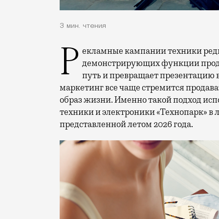
3 мин. чтения
Рекламные кампании техники редко выходят за рамки привычных съемок,
демонстрирующих функции проду
путь и превращает презентацию 
маркетинг все чаще стремится продава
образ жизни. Именно такой подход исп
техники и электроники «Технопарк» в
представленной летом 2026 года.