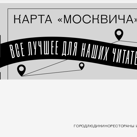
ГОРОД
ЛЮДИ
КИНО
РЕСТОРАНЫ 