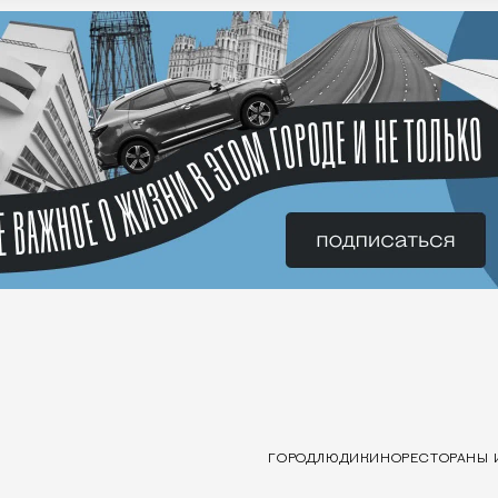
ГОРОД
ЛЮДИ
КИНО
РЕСТОРАНЫ 