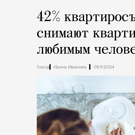
42% квартиросъ
снимают кварти
любимым челов
Город
Ирина Иванова
08.11.2024