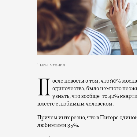
1 мин. чтения
После
новости
о том, что 90% моск
одиночества, было немного неож
узнать, что вообще-то 42% квар
вместе с любимым человеком.
Причем интересно, что в Питере одино
любимыми 35%.