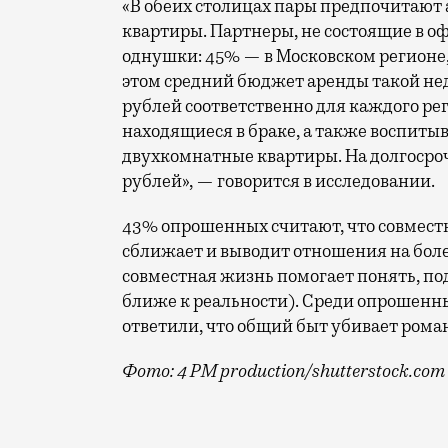
«В обеих столицах пары предпочитают
квартиры. Партнеры, не состоящие в 
однушки: 45% — в Московском регионе,
этом средний бюджет аренды такой недв
рублей соответственно для каждого ре
находящиеся в браке, а также воспит
двухкомнатные квартиры. На долгосроч
рублей», — говорится в исследовании.
43% опрошенных считают, что совмес
сближает и выводит отношения на более
совместная жизнь помогает понять, под
ближе к реальности). Среди опрошенны
ответили, что общий быт убивает рома
Фото: 4 PM production/shutterstock.com
После новости о том, что 90% москвич