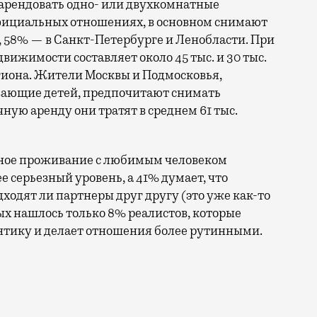
 арендовать одно- или двухкомнатные
официальных отношениях, в основном снимают
 58% — в Санкт-Петербурге и Ленобласти. При
ижимости составляет около 45 тыс. и 30 тыс.
гиона. Жители Москвы и Подмосковья,
ывающие детей, предпочитают снимать
ную аренду они тратят в среднем 61 тыс.
тное проживание с любимым человеком
 серьезный уровень, а 41% думает, что
ходят ли партнеры друг другу (это уже как-то
х нашлось только 8% реалистов, которые
нтику и делает отношения более рутинными.
ей испытывают осенью острое чувство одиночества, бы