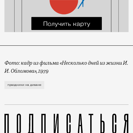
Фото: кадр из фильма «Несколько дней из жизни И.
И. Обломова», 1979
Новый год в Москве прошел горизонтально. По крайн
праздники на диване