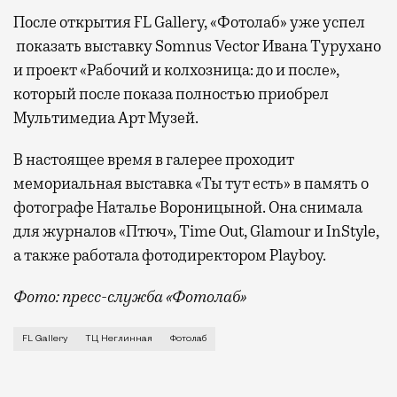
После открытия FL Gallery, «Фотолаб» уже успел
показать выставку Somnus Vector Ивана Турухано
и проект «Рабочий и колхозница: до и после»,
который после показа полностью приобрел
Мультимедиа Арт Музей.
В настоящее время в галерее проходит
мемориальная выставка «Ты тут есть» в память о
фотографе Наталье Вороницыной. Она снимала
для журналов «Птюч», Time Out, Glamour и InStyle,
а также работала фотодиректором Playboy.
Фото: пресс-служба «Фотолаб»
Для московских фотографов «Фотолаб» место хорошо 
FL Gallery
ТЦ Неглинная
Фотолаб