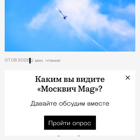
07.08.2026
2 мин. чтения
Около 11 часов утра Москву буквально накрыла
×
волна сообщений о загадочном громком
хлопке. Москвичи массово начали писать в
соцсетях о звуке, который одновременно
услышали в разных районах города — от
Патриарших и Маяковки до Солнцево, Чертаново и
Люблино. Что-то похожее на взрыв слышали и в
подмосковных Люберцах, Реутове, Одинцово и не