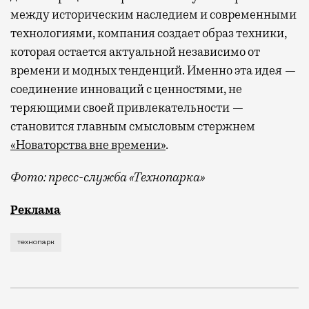
между историческим наследием и современными
технологиями, компания создает образ техники,
которая остается актуальной независимо от
времени и модных тенденций. Именно эта идея —
соединение инноваций с ценностями, не
теряющими своей привлекательности —
становится главным смысловым стержнем
«Новаторства вне времени»
.
Фото: пресс-служба «Технопарка»
Рекламные кампании техники редко выходят за рамк
Реклама
технопарк