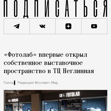
Реклама
Редакция Москвич Mag
«Фотолаб» впервые открыл
Город
собственное выставочное
пространство в ТЦ Неглинная
Город
Редакция Москвич Mag