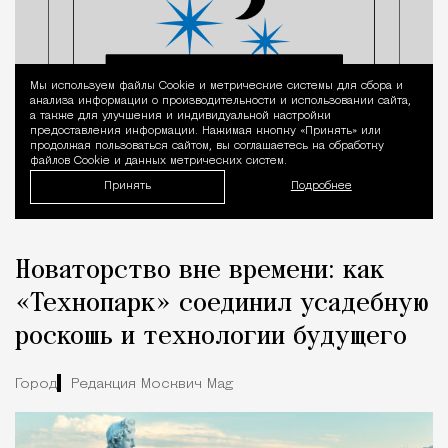
Мы используем файлы Сookie и метрические системы для сбора и
Уведомление 
анализа информации о производительности и использовании сайта,
а также для улучшения и индивидуальной настройки
предоставления информации. Нажимая кнопку «Принять» или
продолжая пользоваться сайтом, вы соглашаетесь на обработку
файлов Cookie и данных метрических систем.
Принять
Подробнее
Новаторство вне времени: как
«Технопарк» соединил усадебную
роскошь и технологии будущего
Город
Редакция Москвич Mag