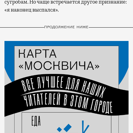
сугробам. Но чаще встречается другое признание:
«я наконец выспался».
ПРОДОЛЖЕНИЕ НИЖЕ