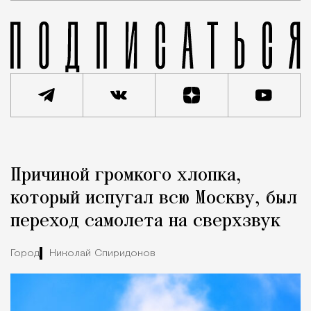
Реклама
Редакция Москвич Mag
Причиной громкого хлопка,
Город
который испугал всю Москву, был
переход самолета на сверхзвук
Город
Николай Спиридонов