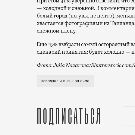
При этом 41% уверенно ответили, что с
— холодной и снежной. В комментариях
белый город (но, увы, не центр), меньш
хвастается фотографиями из Таиланда, 
снежном плену.
Еще 15% выбрали самый осторожный ва
сценарий принятия: будет холодно — п
Фото: Julia Nazarova/Shutterstock.com
Наступил последний месяц зимы, но рад
холодная и снежная зима
Подписаться