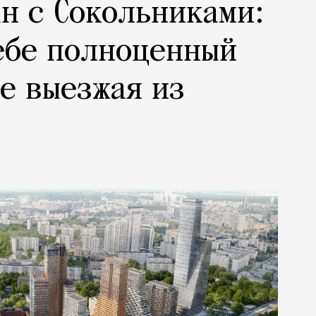
н с Сокольниками:
ебе полноценный
не выезжая из