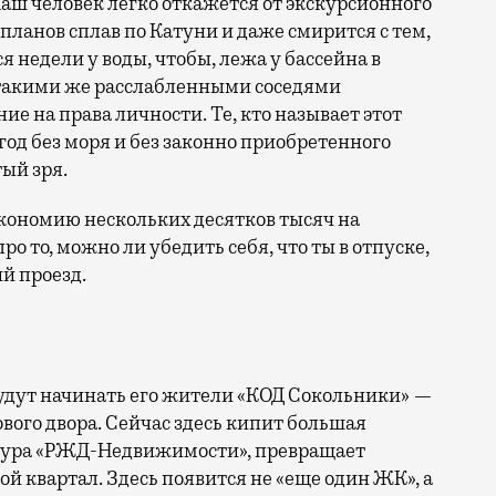
аш человек легко откажется от экскурсионного
 планов сплав по Катуни и даже смирится с тем,
 недели у воды, чтобы, лежа у бассейна в
 такими же расслабленными соседями
е на права личности. Те, кто называет этот
год без моря и без законно приобретенного
ый зря.
кономию нескольких десятков тысяч на
ро то, можно ли убедить себя, что ты в отпуске,
й проезд.
 будут начинать его жители «КОД Сокольники» —
вого двора. Сейчас здесь кипит большая
уктура «РЖД-Недвижимости», превращает
й квартал. Здесь появится не «еще один ЖК», а