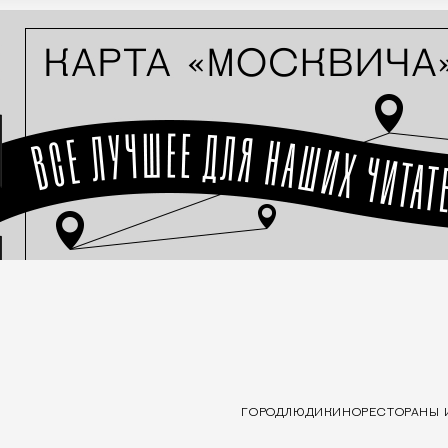
ГОРОД
ЛЮДИ
КИНО
РЕСТОРАНЫ 