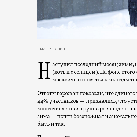
1 мин. чтения
Наступил последний месяц зимы, но радоваться особо нечему — на улице мороз
(хоть и с солнцем). На фоне этог
москвичи относятся к холодам те
Ответы горожан показали, что единого 
44% участников — признались, что уста
многочисленная группа респондентов.
зима — почти бесснежная и аномально 
быть и так.