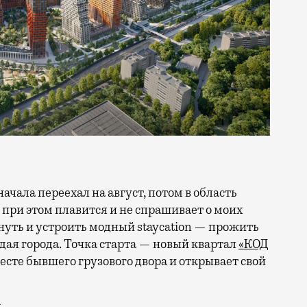
 при этом плавится и не спрашивает о моих
ануть и устроить модный staycation — прожить
ая города. Точка старта — новый квартал
«КОД
 месте бывшего грузового двора и открывает свой