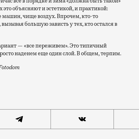
ейчас все в порядке и зима «должна быть такой»
 это объясняют и эстетикой, и практикой:
е машин, чище воздух. Впрочем, кто-то
вызывая большую зависть у тех, кто остался в
риант — «все переживем». Это типичный
росто наденем еще один слой. В общем, терпим.
/Fotodom
оваться особо нечему — на улице мороз (хоть и с сол