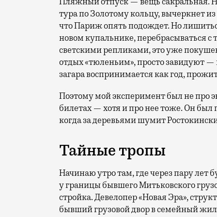
Пляжный отпуск — вещь сакральная. Н
тура по Золотому кольцу, вычеркнет из
что Париж опять подождет. Но лишиться
новом купальнике, перебрасываться с
светскими репликами, это уже покушени
отдых «тюленьим», просто завидуют — 
загара воспринимается как год, прожит
Поэтому мой эксперимент был не про э
билетах — хотя и про нее тоже. Он был п
когда за деревьями шумит Ростокински
Тайные тропы
Начинаю утро там, где через пару лет
у границы бывшего Митьковского грузо
стройка. Девелопер «Новая Эра», стр
бывший грузовой двор в семейный жило