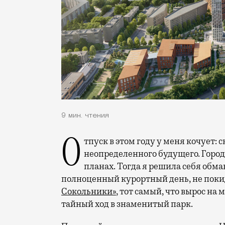
9 мин. чтения
Отпуск в этом году у меня кочует: сначала переехал на август, потом в область
неопределенного будущего. Город
планах. Тогда я решила себя обм
полноценный курортный день, не покид
Сокольники»
, тот самый, что вырос на
тайный ход в знаменитый парк.