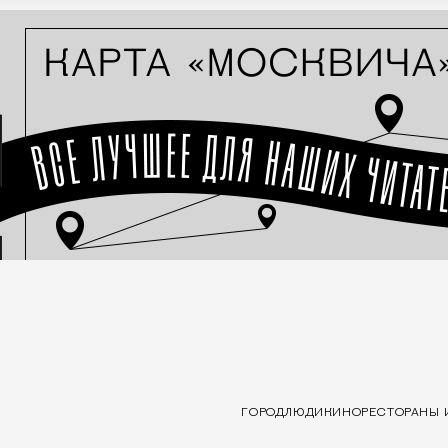
ГОРОД
ЛЮДИ
КИНО
РЕСТОРАНЫ 