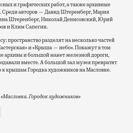
сных и графических работ, а также архивные
 Среди авторов — Давид Штеренберг, Мария
рина Штеренберг, Николай Денисовский, Юрий
ров и Клим Сапегин.
у: пространство разделят на несколько частей
Мастерская» и «Крыша — небо». Покажут в том
 архивы и большой макет железной дороги,
здавали вместе. А большой зал музея превратят
 к крышам Городка художников на Масловке.
«Масловка. Городок художников»
дожников» 5 июня откроет выставку «Полеты над врем