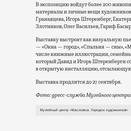
В экспозицию войдут более 200 живопи
материалы и личные вещи художников.
Гранавцева, Игорь Штеренберг, Екате
Злотников, Олег Васильев, Гариф Басы
Выставку выстроят как визуальную пьес
— «Окна — город», «Спальня — сны», «
числе книжные иллюстрации, семейные
который Давид и Игорь Штеренберги со
в открытую инсталляцию, отсылающую
Выставка продлится до 27 сентября.
Фото: gресс-служба Музейного центра 
Музейный центр «Масловка. Городок ху
Музейный центр «Масловка. Городок художников»