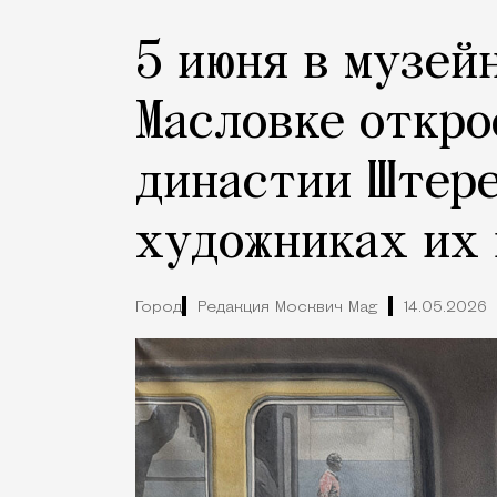
5 июня в музей
Масловке откро
династии Штере
художниках их 
Город
Редакция Москвич Mag
14.05.2026