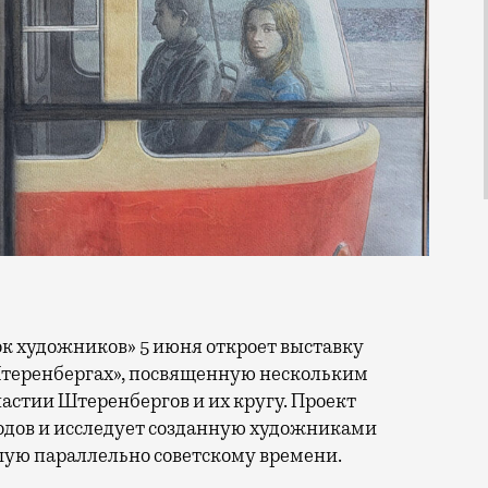
Штеренбергах», посвященную нескольким
стии Штеренбергов и их кругу. Проект
 годов и исследует созданную художниками
шую параллельно советскому времени.