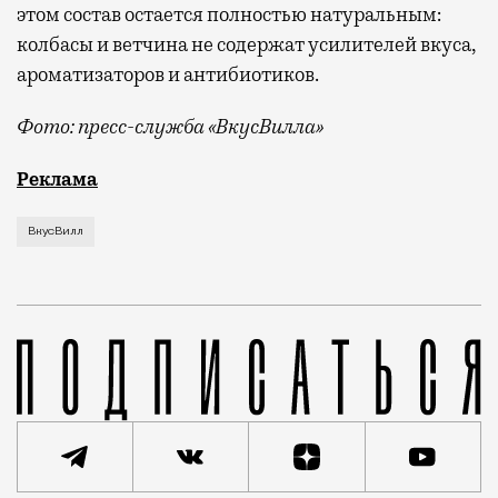
этом состав остается полностью натуральным:
колбасы и ветчина не содержат усилителей вкуса,
ароматизаторов и антибиотиков.
Фото: пресс-служба «ВкусВилла»
У «ВкусВилла» появился ответ на вопрос, чем пере
Реклама
ВкусВилл