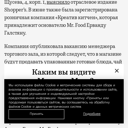
Щусева, 4, корп. 1,
выяснило
отраслевое издание
Shopper’s. В июне также была зарегистрирована
розничная компания «Креатив китчен», которая
принадлежит основателю Mr. Food Ерванду
Галстяну.
Компания опубликовала вакансию менеджера
торгового зала, из которой следует, что в магазине
будут продавать упакованные готовые блюда, чай
×
и кофе. То есть по формату это будет что-то между
магазином готовой еды и небольшим кафе —
примерно как «Милти + кофе». Да, сеть «Милти»
Мы используем файлы Сookie и метрические системы для сбора и
Уведомление 
анализа информации о производительности и использовании сайта,
аналитики здесь считают наиболее близкой к
а также для улучшения и индивидуальной настройки
предоставления информации. Нажимая кнопку «Принять» или
потенциальной концепции Mr. Food.
продолжая пользоваться сайтом, вы соглашаетесь на обработку
файлов Cookie и данных метрических систем.
И одной точкой, судя по всему, дело не
Принять
Подробнее
ограничится. По словам гендиректора DNA Realty