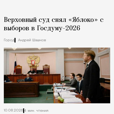
Реклама
Редакция Москвич Mag
Верховный суд снял «Яблоко» с
Город
выборов в Госдуму-2026
Город
Андрей Шашков
10.08.2026
4 мин. чтения