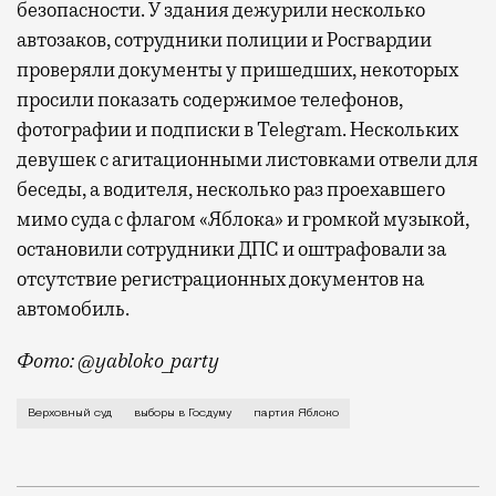
безопасности. У здания дежурили несколько
автозаков, сотрудники полиции и Росгвардии
проверяли документы у пришедших, некоторых
просили показать содержимое телефонов,
фотографии и подписки в Telegram. Нескольких
девушек с агитационными листовками отвели для
беседы, а водителя, несколько раз проехавшего
мимо суда с флагом «Яблока» и громкой музыкой,
остановили сотрудники ДПС и оштрафовали за
отсутствие регистрационных документов на
автомобиль.
Фото: @yabloko_party
Таким образом, суд удовлетворил иск партии «Роди
Верховный суд
выборы в Госдуму
партия Яблоко