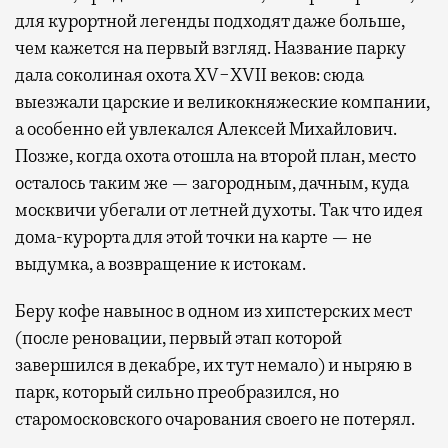
для курортной легенды подходят даже больше,
чем кажется на первый взгляд. Название парку
дала соколиная охота XV−XVII веков: сюда
выезжали царские и великокняжеские компании,
а особенно ей увлекался Алексей Михайлович.
Позже, когда охота отошла на второй план, место
осталось таким же — загородным, дачным, куда
москвичи убегали от летней духоты. Так что идея
дома-курорта для этой точки на карте — не
выдумка, а возвращение к истокам.
Беру кофе навынос в одном из хипстерских мест
(после реновации, первый этап которой
завершился в декабре, их тут немало) и ныряю в
парк, который сильно преобразился, но
старомосковского очарования своего не потерял.