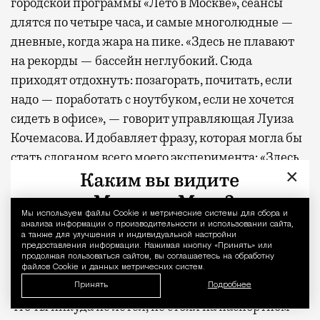
городской программы «Лето в Москве», сеансы
длятся по четыре часа, и самые многолюдные —
дневные, когда жара на пике. «Здесь не плавают
на рекорды — бассейн неглубокий. Сюда
приходят отдохнуть: позагорать, почитать, если
надо — поработать с ноутбуком, если не хочется
сидеть в офисе», — говорит управляющая Луиза
Кочемасова. И добавляет фразу, которая могла бы
стать слоганом всего моего эксперимента: «Здесь
×
ощущение, что ты не в Москве, хотя все еще в
городе».
Мы используем файлы Сookie и метрические системы для сбора и
Уведомление 
анализа информации о производительности и использовании сайта,
Проверяю сказанное на себе. Лежу в шезлонге,
а также для улучшения и индивидуальной настройки
надо мной шумят липы, где-то далеко
предоставления информации. Нажимая кнопку «Принять» или
продолжая пользоваться сайтом, вы соглашаетесь на обработку
угадывается гул города — и этот гул, как ни
файлов Cookie и данных метрических систем.
странно, добавляет удовольствия. Он напоминает,
Принять
Подробнее
что ты никуда не летел, не стоял на паспортном