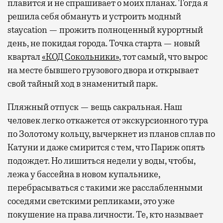
плавится и не спрашивает о моих планах. Тогда я
решила себя обмануть и устроить модный
staycation — прожить полноценный курортный
день, не покидая города. Точка старта — новый
квартал
«КОД Сокольники»
, тот самый, что вырос
на месте бывшего грузового двора и открывает
свой тайный ход в знаменитый парк.
Пляжный отпуск — вещь сакральная. Наш
человек легко откажется от экскурсионного тура
по Золотому кольцу, вычеркнет из планов сплав по
Катуни и даже смирится с тем, что Париж опять
подождет. Но лишиться недели у воды, чтобы,
лежа у бассейна в новом купальнике,
перебрасываться с такими же расслабленными
соседями светскими репликами, это уже
покушение на права личности. Те, кто называет