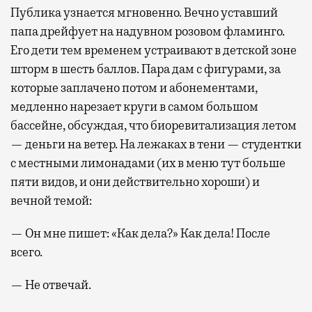
Публика узнается мгновенно. Вечно уставший
папа дрейфует на надувном розовом фламинго.
Его дети тем временем устраивают в детской зоне
шторм в шесть баллов. Пара дам с фигурами, за
которые заплачено потом и абонементами,
медленно нарезает круги в самом большом
бассейне, обсуждая, что биоревитализация летом
— деньги на ветер. На лежаках в тени — студентки
с местными лимонадами (их в меню тут больше
пяти видов, и они действительно хороши) и
вечной темой:
— Он мне пишет: «Как дела?» Как дела! После
всего.
— Не отвечай.