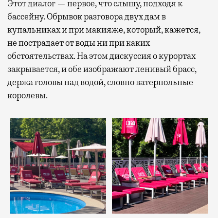
Этот диалог — первое, что слышу, подходя к
бассейну. Обрывок разговора двух дам в
купальниках и при макияже, который, кажется,
не пострадает от воды ни при каких
обстоятельствах. На этом дискуссия о курортах
закрывается, и обе изображают ленивый брасс,
держа головы над водой, словно ватерпольные
королевы.