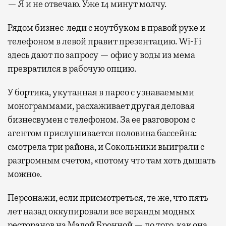
— Я и не отвечаю. Уже 14 минут молчу.
Рядом бизнес-леди с ноутбуком в правой руке и
телефоном в левой правит презентацию. Wi-Fi
здесь дают по запросу — офис у воды из мема
превратился в рабочую опцию.
У бортика, укутанная в парео с узнаваемыми
монограммами, расхаживает другая деловая
бизнесвумен с телефоном. За ее разговором с
агентом прислушивается половина бассейна:
смотрела три района, и Сокольники выиграли с
разгромным счетом, «потому что там хоть дышать
можно».
Персонажи, если присмотреться, те же, что пять
лет назад оккупировали все веранды модных
ресторанов на Малой Бронной — до того, как она