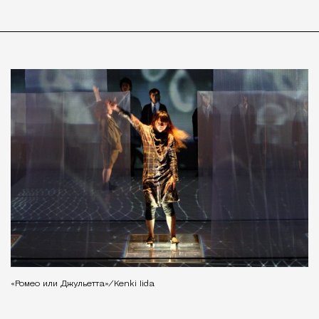
«Ромео или Джульетта»/Kenki Iida