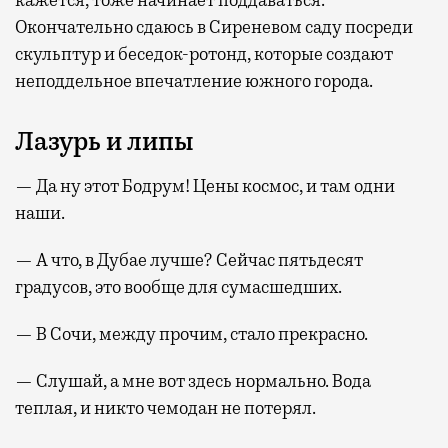
кажется, тоже начинает поддаваться.
Окончательно сдаюсь в Сиреневом саду посреди
скульптур и беседок-ротонд, которые создают
неподдельное впечатление южного города.
Лазурь и липы
— Да ну этот Бодрум! Цены космос, и там одни
наши.
— А что, в Дубае лучше? Сейчас пятьдесят
градусов, это вообще для сумасшедших.
— В Сочи, между прочим, стало прекрасно.
— Слушай, а мне вот здесь нормально. Вода
теплая, и никто чемодан не потерял.