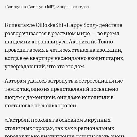
«Dontoyuke (Don’t you kill?)»/скриншот видео
В спектакле OiBokkeShi «Happy Song» действие
разворачивается в реальном мире — во время
пандемии коронавируса. Актриса из Токио
проводит время в четырех стенах на изоляции,
когда в ее квартиру неожиданно входит старик,
утверждающий, что это его дом.
Авторам удалось затронуть и остросоциальные
темы: так, одно из представлений посвящено
людям с деменцией, они даже исполнили в
постановке несколько ролей.
«Гастроли проходят в основном в крупных
столичных городах, так как в региональных
городах такие выступления организовать очень