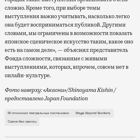
сложно. Кроме того, при выборе темы
выступления важно учитывать, насколько легко
она будет восприниматься публикой. Другими
словами, мы ограничены в возможности показать
японское сценическое искусство таким, какое оно
есть на самом деле», — объяснил представитель
Фонда сложности, связанные с живыми
выступлениями, которых, впрочем, совсем нет в
онлайн-культуре.
Фото наверху: «Акаони»/Shinoyama Kishin /
предоставлено Japan Foundation
До пандемии Японский фонд показывал свои спектакл
50 японских театральных постановок
Stage Beyond Borders.
Сцена без границ