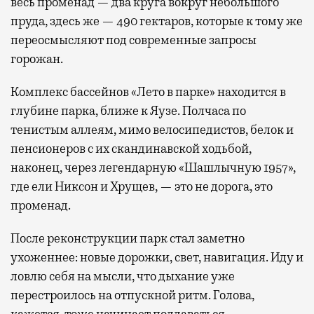
весь променад — два круга вокруг небольшого
пруда, здесь же — 490 гектаров, которые к тому же
переосмысляют под современные запросы
горожан.
Комплекс бассейнов «Лето в парке» находится в
глубине парка, ближе к Яузе. Полчаса по
тенистым аллеям, мимо велосипедистов, белок и
пенсионеров с их скандинавской ходьбой,
наконец, через легендарную «Шашлычную 1957»,
где ели Никсон и Хрущев, — это не дорога, это
променад.
После реконструкции парк стал заметно
ухоженнее: новые дорожки, свет, навигация. Иду и
ловлю себя на мысли, что дыхание уже
перестроилось на отпускной ритм. Голова,