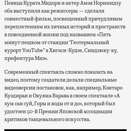
Певица Курата Мидори и актер Амэя Норимидзу
оба выступили как режиссеры — сделали
совместный фильм, посвященный причудливым
переплетениям их личных историй и пространств
в повседневной жизни под названием «Пять
минут пешком от станции “Геотермальный
курорт YouTube” в Хигаси-Кудзе, Синдзюку-ку,
префектура Миэ».
Современный спектакль сложно показать на
видео, поэтому создатели делали специальные
видеоверсии постановок, как, например, Кэнтаро
Куздираи и Окуяма Варава в своем спектакле «А
хум сан суй, Горы и воды от и до», который был
удостоен 50-й Премии Японской ассоциации
критиков танцевального искусства.