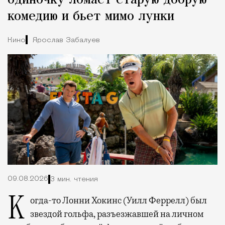
одиночку ломает старую добрую
комедию и бьет мимо лунки
Кино
Ярослав Забалуев
09.08.2026
3 мин. чтения
Когда-то Лонни Хокинс (Уилл Феррелл) был
звездой гольфа, разъезжавшей на личном