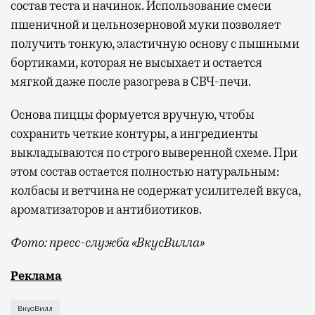
состав теста и начинок. Использование смеси
пшеничной и цельнозерновой муки позволяет
получить тонкую, эластичную основу с пышными
бортиками, которая не высыхает и остается
мягкой даже после разогрева в СВЧ-печи.
Основа пиццы формуется вручную, чтобы
сохранить четкие контуры, а ингредиенты
выкладываются по строго выверенной схеме. При
этом состав остается полностью натуральным:
колбасы и ветчина не содержат усилителей вкуса,
ароматизаторов и антибиотиков.
Фото: пресс-служба «ВкусВилла»
У «ВкусВилла» появился ответ на вопрос, чем пере
Реклама
ВкусВилл