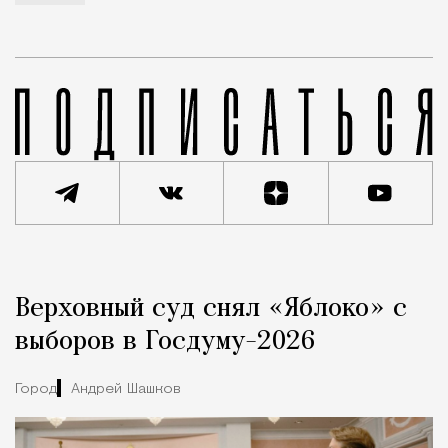
Реклама
Редакция Москвич Mag
Верховный суд снял «Яблоко» с
Город
выборов в Госдуму-2026
Город
Андрей Шашков