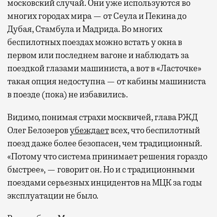
московский случай. Они уже используются во
многих городах мира — от Сеула и Пекина до
Дубая, Стамбула и Мадрида. Во многих
беспилотных поездах можно встать у окна в
первом или последнем вагоне и наблюдать за
поездкой глазами машиниста, а вот в «Ласточке»
такая опция недоступна — от кабины машиниста
в поезде (пока) не избавились.
Видимо, понимая страхи москвичей, глава РЖД
Олег Белозеров
убеждает
всех, что беспилотный
поезд даже более безопасен, чем традиционный.
«Потому что система принимает решения гораздо
быстрее», — говорит он. Но и с традиционными
поездами серьезных инцидентов на МЦК за годы
эксплуатации не было.