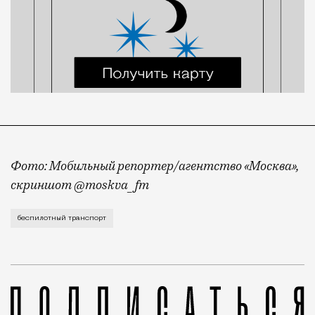
Фото: Мобильный репортер/агентство «Москва»,
скриншот @moskva_fm
Вчера на МЦК запустили первый беспилотный поезд —
беспилотный транспорт