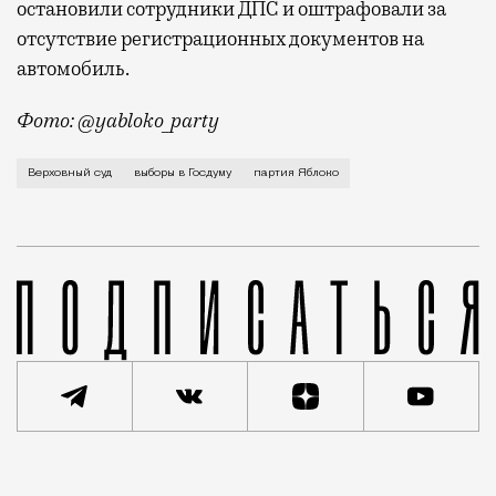
остановили сотрудники ДПС и оштрафовали за
отсутствие регистрационных документов на
автомобиль.
Фото: @yabloko_party
Таким образом, суд удовлетворил иск партии «Роди
Верховный суд
выборы в Госдуму
партия Яблоко