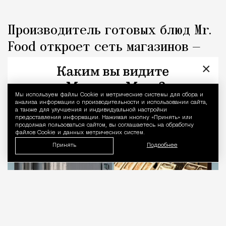
Производитель готовых блюд Mr.
Food откроет сеть магазинов —
конкурентов «Милти»
×
Город
Николай Спиридонов
Мы используем файлы Сookie и метрические системы для сбора и
Уведомление 
анализа информации о производительности и использовании сайта,
а также для улучшения и индивидуальной настройки
предоставления информации. Нажимая кнопку «Принять» или
продолжая пользоваться сайтом, вы соглашаетесь на обработку
файлов Cookie и данных метрических систем.
Принять
Подробнее