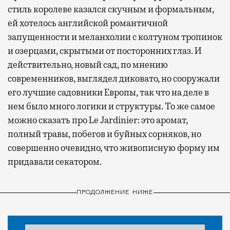
стиль королеве казался скучным и формальным,
ей хотелось английской романтичной
запущенности и меланхолии с колтуном тропинок
и озерцами, скрытыми от посторонних глаз. И
действительно, новый сад, по мнению
современников, выглядел диковато, но сооружали
его лучшие садовники Европы, так что на деле в
нем было много логики и структуры. То же самое
можно сказать про Le Jardinier: это аромат,
полный травы, побегов и буйных сорняков, но
совершенно очевидно, что живописную форму им
придавали секатором.
ПРОДОЛЖЕНИЕ НИЖЕ