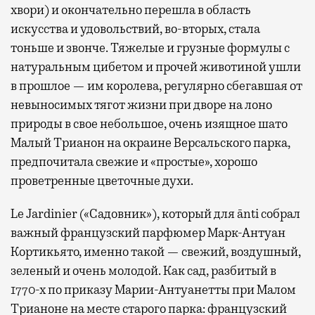
хвори) и окончательно перешла в область
искусства и удовольствий, во-вторых, стала
тоньше и звонче. Тяжелые и грузные формулы с
натуральным цибетом и прочей животиной ушли
в прошлое — им королева, регулярно cбегавшая от
невыносимых тягот жизни при дворе на лоно
природы в свое небольшое, очень изящное шато
Малый Трианон на окраине Версальского парка,
предпочитала свежие и «простые», хорошо
проветренные цветочные духи.
Le Jardinier («Садовник»), который для ānti собрал
важный французский парфюмер Марк-Антуан
Кортикьято, именно такой — свежий, воздушный,
зеленый и очень молодой. Как сад, разбитый в
1770-х по приказу Марии-Антуанетты при Малом
Трианоне на месте старого парка: французский