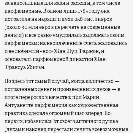
за непосильные для казны расходы, в том числе
парфюмерные. В одном лишь 1785 году она
потратила на наряды и духи 258 тыс. ливров
(около 30 млн евро в пересчете на современные
деньги) и все равно умудрилась задолжать своим
парфюмерам: на неоплаченные счета жаловались
и ее любимый «нос» Жан-Луи Фаржон, и
основатель парфюмерной династии Жан-
Франсуа Убиган.
Но здесь тот самый случай, когда количество —
потраченных денег и произведенных духов — в
итоге переросло в качество: при Марии-
Антуанетте парфюмерия как художественная
практика сделала огромный шаг вперед. Во-
первых, избавилась от своего аптечного душка
(духами наконец перестали лечить всевозможные