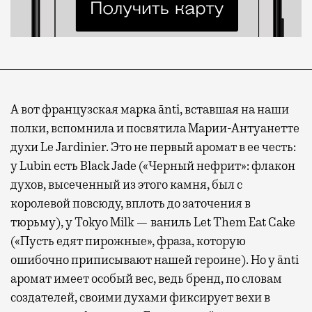
А вот французская марка ānti, вставшая на наши
полки, вспомнила и посвятила Марии-Антуанетте
духи Le Jardinier. Это не первый аромат в ее честь:
у Lubin есть Black Jade («Черный нефрит»: флакон
духов, высеченный из этого камня, был с
королевой повсюду, вплоть до заточения в
тюрьму), у Tokyo Milk — ваниль Let Them Eat Cake
(«Пусть едят пирожные», фраза, которую
ошибочно приписывают нашей героине). Но у ānti
аромат имеет особый вес, ведь бренд, по словам
создателей, своими духами фиксирует вехи в