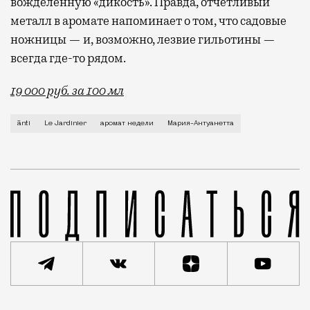
вожделенную «дикость». Правда, отчетливый
металл в аромате напоминает о том, что садовые
ножницы — и, возможно, лезвие гильотины —
всегда где-то рядом.
19 000 руб. за 100 мл
Если попросить знакомого парфманьяка назвать исто
ānti
Le Jardinier
аромат недели
Мария-Антуанетта