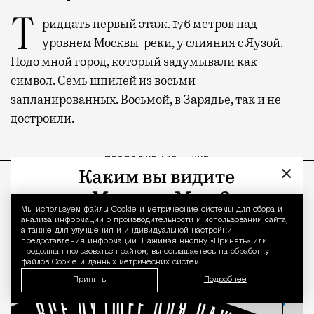
Тридцать первый этаж. 176 метров над
уровнем Москвы-реки, у слияния с Яузой.
Подо мной город, который задумывали как
символ. Семь шпилей из восьми
запланированных. Восьмой, в Зарядье, так и не
достроили.
ПРОДОЛЖЕНИЕ НИЖЕ
×
Мы используем файлы Сookie и метрические системы для сбора и
Уведомление 
анализа информации о производительности и использовании сайта,
а также для улучшения и индивидуальной настройки
предоставления информации. Нажимая кнопку «Принять» или
продолжая пользоваться сайтом, вы соглашаетесь на обработку
файлов Cookie и данных метрических систем.
Принять
Подробнее