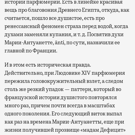
истории парфюмерии. Есть в линейке красивая
вещь про благовония Древнего Египта, откуда, как
считается, пошло все душистое, есть про
ренессансный феномен страха перед водой, когда
духами заменяли купания, и т. д. Посвятив духи
Марии-Антуанетте, ānti, по сути, назначили ее
главной по Франции.
И в этом есть историческая правда.
Действительно, при Людовике XIV парфюмерия
пережила головокружительный взлет, а следом
столь же резкий упадок — паттерн, который во
французской истории душистого повторялся
много раз, причем почти всегда в масштабах
одного поколения. Его следующий виток выпал
как раз на времена Марии-Антуанетты, еще при
жизни получившей прозвище «мадам Дефицит»