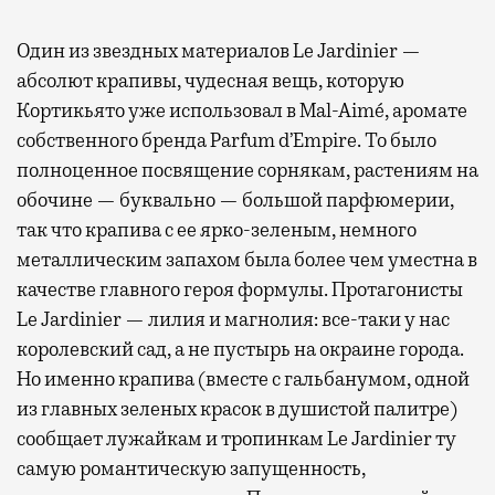
Один из звездных материалов Le Jardinier —
абсолют крапивы, чудесная вещь, которую
Кортикьято уже использовал в Mal-Aimé, аромате
собственного бренда Parfum d’Empire. То было
полноценное посвящение сорнякам, растениям на
обочине — буквально — большой парфюмерии,
так что крапива с ее ярко-зеленым, немного
металлическим запахом была более чем уместна в
качестве главного героя формулы. Протагонисты
Le Jardinier — лилия и магнолия: все-таки у нас
королевский сад, а не пустырь на окраине города.
Но именно крапива (вместе с гальбанумом, одной
из главных зеленых красок в душистой палитре)
сообщает лужайкам и тропинкам Le Jardinier ту
самую романтическую запущенность,