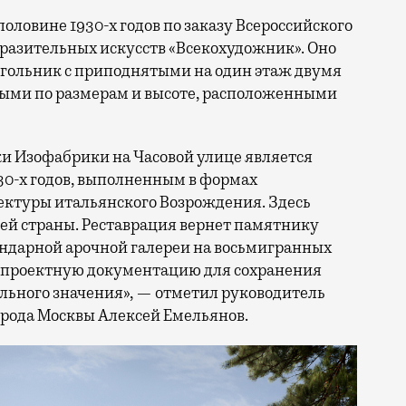
оловине 1930-х годов по заказу Всероссийского
разительных искусств «Всекохудожник». Оно
гольник с приподнятыми на один этаж двумя
ми по размерам и высоте, расположенными
и Изофабрики на Часовой улице является
0-х годов, выполненным в формах
ектуры итальянского Возрождения. Здесь
сей страны. Реставрация вернет памятнику
гендарной арочной галереи на восьмигранных
т проектную документацию для сохранения
льного значения», — отметил руководитель
орода Москвы Алексей Емельянов.