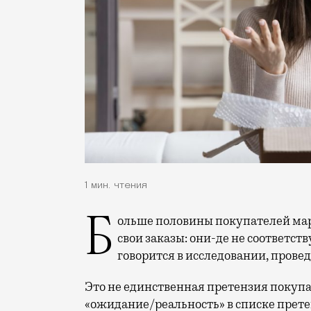
1 мин. чтения
Больше половины покупателей маркетплейсов — а именно 56% — жалуются на
свои заказы: они-де не соответств
говорится в исследовании, прове
Это не единственная претензия покупа
«ожидание/реальность» в списке прете