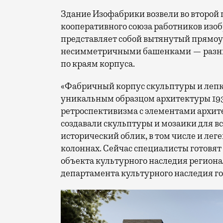
Здание Изофабрики возвели во второй п
кооперативного союза работников изоб
представляет собой вытянутый прямоу
несимметричными башенками — разны
по краям корпуса.
«Фабричный корпус скульптуры и лепк
уникальным образцом архитектуры 193
ретроспективизма с элементами архит
создавали скульптуры и мозаики для в
исторический облик, в том числе и ле
колоннах. Сейчас специалисты готовя
объекта культурного наследия региона
департамента культурного наследия г