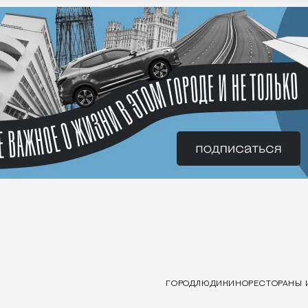
ГОРОД
ЛЮДИ
КИНО
РЕСТОРАНЫ 