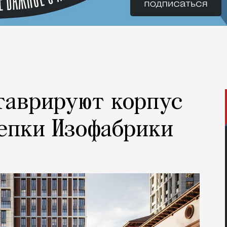
таврируют корпус
епки Изофабрики