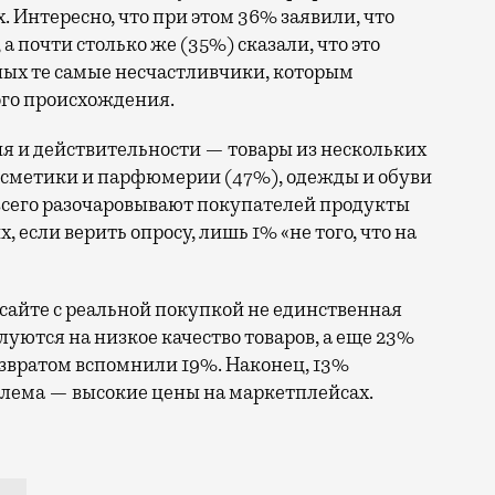
 Интересно, что при этом 36% заявили, что
а почти столько же (35%) сказали, что это
ных те самые несчастливчики, которым
го происхождения.
я и действительности — товары из нескольких
косметики и парфюмерии (47%), одежды и обуви
всего разочаровывают покупателей продукты
если верить опросу, лишь 1% «не того, что на
сайте с реальной покупкой не единственная
уются на низкое качество товаров, а еще 23%
озвратом вспомнили 19%. Наконец, 13%
блема — высокие цены на маркетплейсах.
йсов — а именно 56% — жалуются на свои заказы: они-