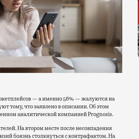
уют тому, что заявлено в описании. Об этом
денном аналитической компанией Prognosis.
телей. На втором месте после несовпадения
нзий боязнь столкнуться с контрафактом. На