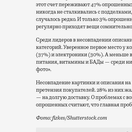
этот счет переживают 47% опрошенных.
никогда не сталкивались с подделками, 
случалось редко. И только 3% опрошен
регулярно приходят вещи сомнительно
Среди лидеров в несовпадении описани
категорий. Уверенное первое место у 
(37%) и электроники (30%). А меньше 
питания, витамины и БАДы — среди них, 
фото».
Несовпадение картинки и описания на 
претензия покупателей. 28% из них жал
— на долгую доставку. О проблемах с в
опрошенных считают, что главная про
Фото: fizkes/Shutterstock.com
Больше половины покупателей маркетпле