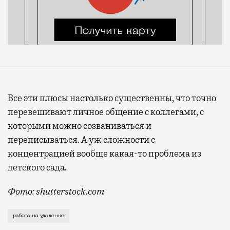
Все эти плюсы настолько существенны, что точно
перевешивают личное общение с коллегами, с
которыми можно созваниваться и
переписываться. А уж сложности с
концентрацией вообще какая-то проблема из
детского сада.
Фото: shutterstock.com
Мнения и правда разделились. Кто-то счастлив, что
работа на удаленке