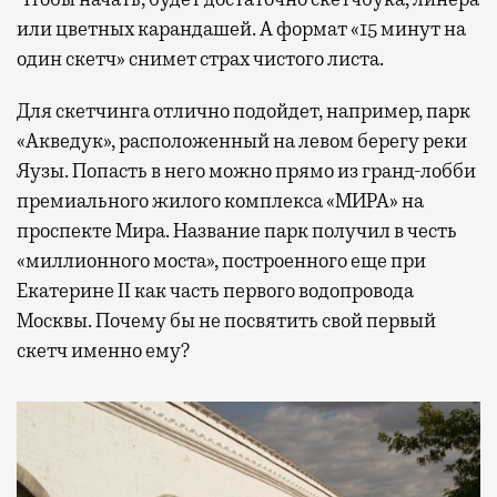
или цветных карандашей. А формат «15 минут на
один скетч» снимет страх чистого листа.
Для скетчинга отлично подойдет, например, парк
«Акведук», расположенный на левом берегу реки
Яузы. Попасть в него можно прямо из гранд-лобби
премиального жилого комплекса «МИРА» на
проспекте Мира. Название парк получил в честь
«миллионного моста», построенного еще при
Екатерине II как часть первого водопровода
Москвы. Почему бы не посвятить свой первый
скетч именно ему?