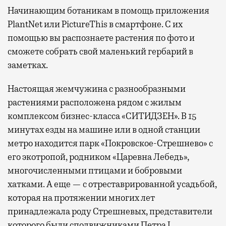
Начинающим ботаникам в помощь приложения
PlantNet или PictureThis в смартфоне. С их
помощью вы распознаете растения по фото и
сможете собрать свой маленький гербарий в
заметках.
Настоящая жемчужина с разнообразными
растениями расположена рядом с жилым
комплексом бизнес-класса «СИТИДЗЕН». В 15
минутах езды на машине или в одной станции
метро находится парк «Покровское-Стрешнево» с
его экотропой, родником «Царевна Лебедь»,
многочисленными птицами и бобровыми
хатками. А еще — с отреставрированной усадьбой,
которая на протяжении многих лет
принадлежала роду Стрешневых, представители
которого были сподвижниками Петра I.