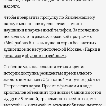
надолго.
Чтобы превратить прогулку по близлежащему
парку в маленькое путешествие, нужны
наушники и заряженный телефон. За последние
несколько лет в рамках городской программы
«Мой район» была выпущена серия бесплатных
аудиогидов
по нетуристической Москве:
«Парки в
деталях»
и
«Гуляем по районам»
.
Особенно удачная локация с точки зрения
истории доступна резидентам премиального
жилого комплекса «С5»
в одной минуте ходьбы от
Петровского парка. Проект с фасадами в виде
кристаллов объединит три жилые башни высотой
25, 33 и 48 этажей, три камерных клубных дома
высотой 4, 5, 6 этажей, 17-этажный бизнес-центр и