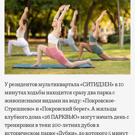
У резидентов мультиквартала «СИТИДЗЕН» в 10
минутах ходьбы находится сразу два парка с
живописными видами на воду: «Покровское-
Стрешнево» и «Покровский берег». А жильцы
клубного дома «26 ПАРКВЬЮ» могут начать день с
тренировки в тени 200-летних дубов в
историческом парке «Дубки», до которого 5 минут