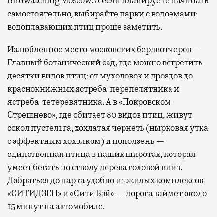
Birdwatching Moscow. А если планируете начинать
самостоятельно, выбирайте парки с водоемами:
водоплавающих птиц проще заметить.
Излюбленное место московских бердвотчеров —
Главный ботанический сад, где можно встретить
десятки видов птиц: от мухоловок и дроздов до
краснокнижных ястреба-перепелятника и
ястреба-тетеревятника. А в «Покровском-
Стрешнево», где обитает 80 видов птиц, живут
сокол пустельга, хохлатая чернеть (нырковая утка
с эффектным хохолком) и поползень —
единственная птица в наших широтах, которая
умеет бегать по стволу дерева головой вниз.
Добраться до парка удобно из жилых комплексов
«СИТИДЗЕН» и «Сити Бэй» — дорога займет около
15 минут на автомобиле.