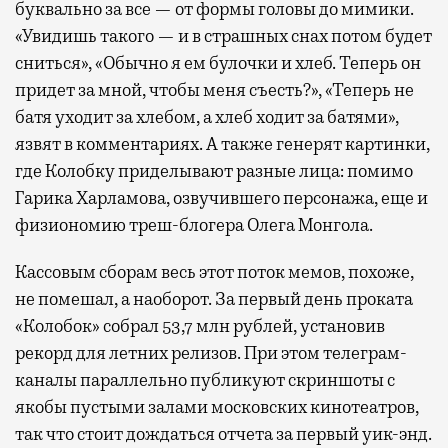
буквально за все — от формы головы до мимики.
«Увидишь такого — и в страшных снах потом будет
сниться», «Обычно я ем булочки и хлеб. Теперь он
придет за мной, чтобы меня съесть?», «Теперь не
батя уходит за хлебом, а хлеб ходит за батями»,
язвят в комментариях. А также генерят картинки,
где Колобку приделывают разные лица: помимо
Гарика Харламова, озвучившего персонажа, еще и
физиономию треш-блогера Олега Монгола.
Кассовым сборам весь этот поток мемов, похоже,
не помешал, а наоборот. За первый день проката
«Колобок» собрал 53,7 млн рублей, установив
рекорд для летних релизов. При этом телеграм-
каналы параллельно публикуют скриншоты с
якобы пустыми залами московских кинотеатров,
так что стоит дождаться отчета за первый уик-энд.