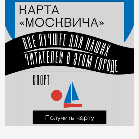
Город