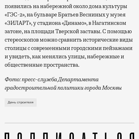
появились на набережной около дома культуры
«ГЭС-2», на бульваре Братьев Весниных у музея
«ЗИЛАРТ», у стадиона «Динамо», в Нагатинском
затоне, на площади Тверской заставы. С помощью
стереоскопов можно сравнить исторические виды
столицы с современными городскими пейзажами
и увидеть, как менялись улицы, набережные и
общественные пространства.
Фото: пресс-служба Департамента
градостроительной политики города Москвы
В этом году профессиональный праздник День строи
День строителя