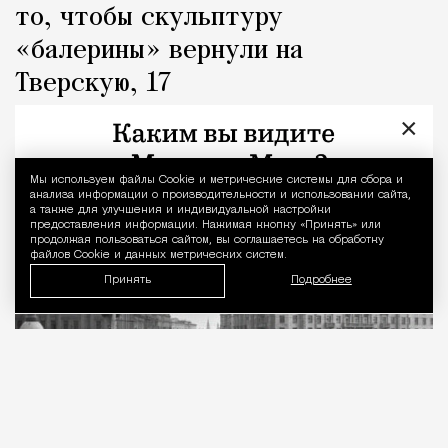
то, чтобы скульптуру
«балерины» вернули на
Тверскую, 17
×
Город
Кирилл Романов
Мы используем файлы Сookie и метрические системы для сбора и
Уведомление 
анализа информации о производительности и использовании сайта,
а также для улучшения и индивидуальной настройки
предоставления информации. Нажимая кнопку «Принять» или
продолжая пользоваться сайтом, вы соглашаетесь на обработку
файлов Cookie и данных метрических систем.
Принять
Подробнее
07.08.2026
2 мин. чтения