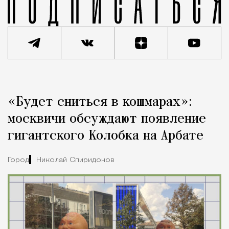
Реклама
Редакция Москвич Mag
«Будет сниться в кошмарах»:
Город
москвичи обсуждают появление
гигантского Колобка на Арбате
Город
Николай Спиридонов