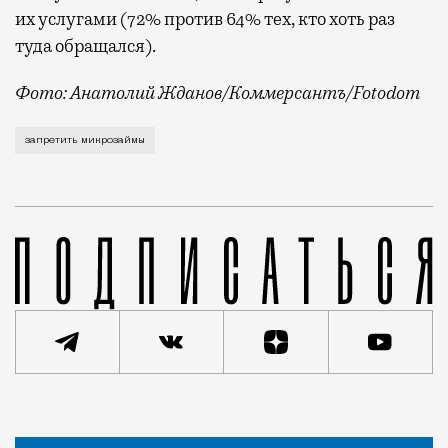
их услугами (72% против 64% тех, кто хоть раз
туда обращался).
Фото: Анатолий Жданов/Коммерсантъ/Fotodom
В Госдуме регулярно призывают запретить экспресс
запретить микрозаймы
Статья
Николай Спиридонов