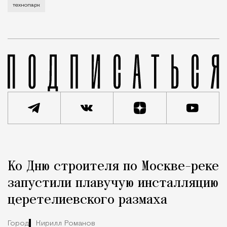
технопарк
Реклама
Редакция Москвич Mag
Ко Дню строителя по Москве-реке
Город
запустили плавучую инсталляцию
церетелиевского размаха
Город
Кирилл Романов