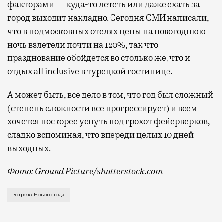
факторами — куда-то лететь или даже ехать за
город выходит накладно. Сегодня СМИ написали,
что в подмосковных отелях цены на новогоднюю
ночь взлетели почти на 120%, так что
празднование обойдется во столько же, что и
отдых all inclusive в турецкой гостинице.
А может быть, все дело в том, что год был сложный
(степень сложности все прогрессирует) и всем
хочется поскорее уснуть под грохот фейерверков,
сладко вспоминая, что впереди целых 10 дней
выходных.
Фото: Ground Picture/shutterstock.com
Похоже, что москвичи оказались домоседами, которым
встреча Нового года