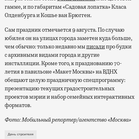
гамме, и по габаритам «Садовая лопатка» Класа
Олденбурга и Кошье ван Брюгген.
Сам праздник отмечается 9 августа. По случаю
юбилея он на улицах города заметен куда больше,
чем обычно: только недавно мы
писали
про будки
с архивными видами города и другие
инсталляции. Кроме того, к празднованию 70-
летия в павильоне «Макет Москвы» на ВДНХ
обещают целую праздничную спецпрограмму:
презентацию текущих градостроительных
проектов мэрии и набор семейных интерактивных
форматов.
Фото: Мобильный репортер/агентство «Москва»
Это каска в фирменных цветах департамента строит
День строителя