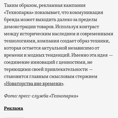
Таким образом, рекламная кампания
«Технопарка» показывает, что коммуникация
бренда может выходить далеко за пределы
демонстрации товаров. Используя контраст
между историческим наследием и современными
технологиями, компания создает образ техники,
которая остается актуальной независимо от
времени и модных тенденций. Именно эта идея —
соединение инноваций с ценностями, не
теряющими своей привлекательности —
становится главным смысловым стержнем
«Новаторства вне времени»
.
Фото: пресс-служба «Технопарка»
Рекламные кампании техники редко выходят за рамк
Реклама