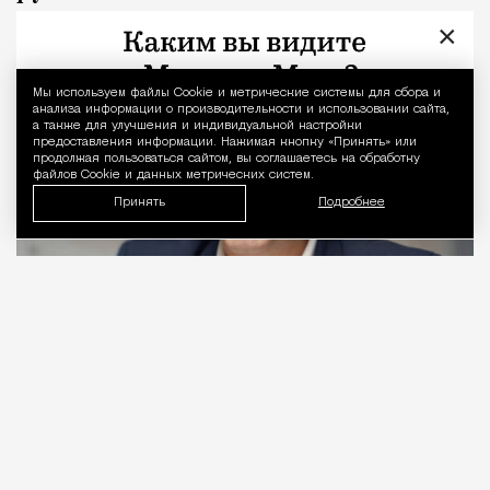
×
Город
Кирилл Романов
Мы используем файлы Сookie и метрические системы для сбора и
Уведомление 
анализа информации о производительности и использовании сайта,
а также для улучшения и индивидуальной настройки
предоставления информации. Нажимая кнопку «Принять» или
продолжая пользоваться сайтом, вы соглашаетесь на обработку
файлов Cookie и данных метрических систем.
Принять
Подробнее
06.08.2026
2 мин. чтения
Видео с репликой из интервью народного
избранника блогеру Амирану Сардарову
быстро
разошлось
по сети — вероятно, не в
последнюю очередь из-за жизнерадостного,