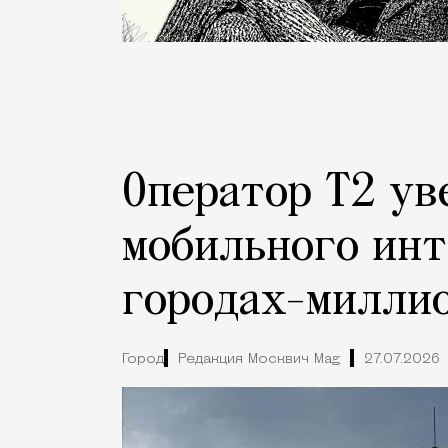
Оператор Т2 ув
мобильного инт
городах-милли
Город
Редакция Москвич Mag
27.07.2026