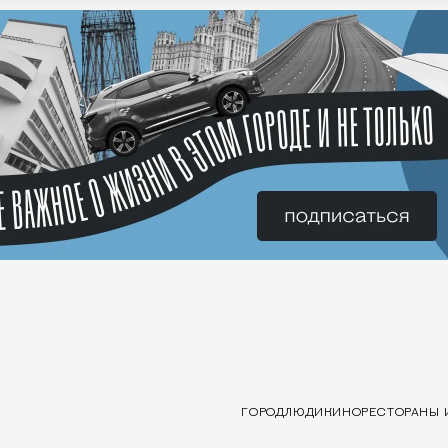
ГОРОД
ЛЮДИ
КИНО
РЕСТОРАНЫ 