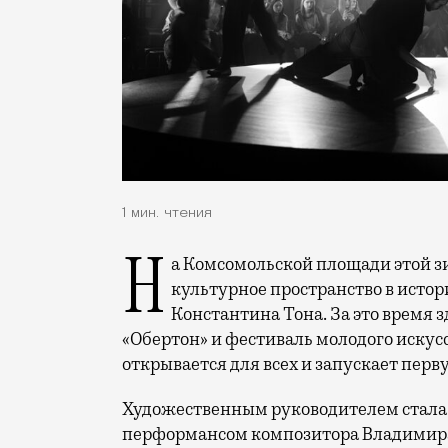
1 мин. чтения
На Комсомольской площади этой зимой появился «Тон-Центр» — новое
культурное пространство в исто
Константина Тона. За это время 
«Обертон» и фестиваль молодого искусс
открывается для всех и запускает пер
Художественным руководителем стала к
перформансом композитора Владимира