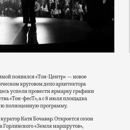
рическом круговом депо архитектора
здесь успели провести ярмарку графики
тва «Тон-фесТ», а с 8 июля площадка
вую полноценную программу.
уратор Катя Бочавар. Откроется сезон
 Горлинского «Земля маршрутов»,