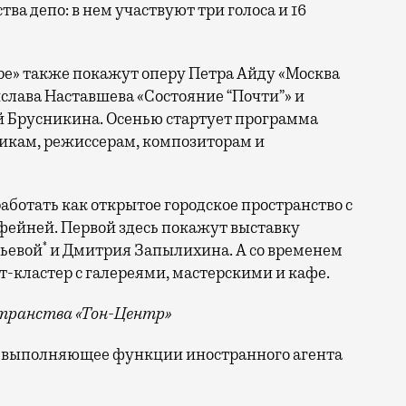
а депо: в нем участвуют три голоса и 16
тре» также покажут оперу Петра Айду «Москва
слава Наставшева «Состояние “Почти”» и
й Брусникина. Осенью стартует программа
икам, режиссерам, композиторам и
ботать как открытое городское пространство с
ейней. Первой здесь покажут выставку
*
ьевой
и Дмитрия Запылихина. А со временем
т-кластер с галереями, мастерскими и кафе.
странства «Тон-Центр»
о, выполняющее функции иностранного агента
появился «Тон-Центр» — новое культурное пространст