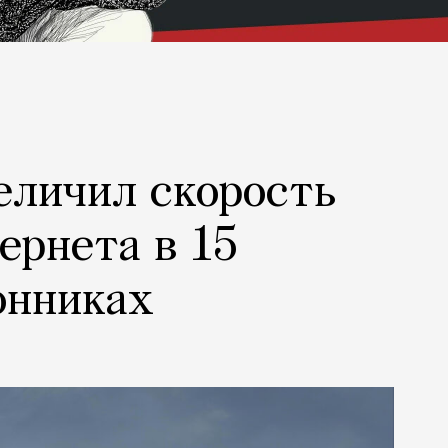
еличил скорость
ернета в 15
онниках