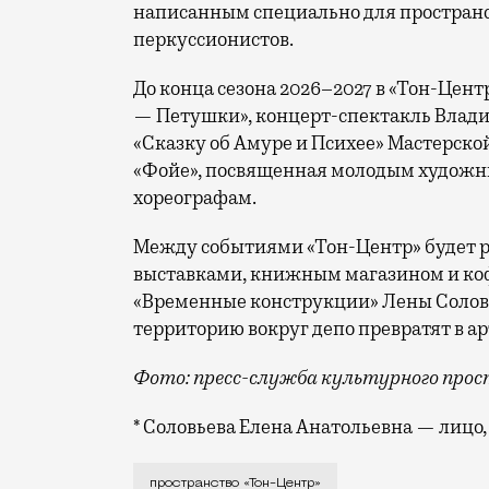
написанным специально для пространств
перкуссионистов.
До конца сезона 2026–2027 в «Тон-Цен
— Петушки», концерт-спектакль Влади
«Сказку об Амуре и Психее» Мастерско
«Фойе», посвященная молодым художн
хореографам.
Между событиями «Тон-Центр» будет ра
выставками, книжным магазином и коф
«Временные конструкции» Лены Солов
территорию вокруг депо превратят в ар
Фото: пресс-служба культурного про
* Соловьева Елена Анатольевна — лиц
На Комсомольской площади этой зимой 
пространство «Тон-Центр»