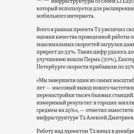
инфраструктуры со слоем LTE230
который используется для расширения 
мобильного интернета.
Всего в рамках проекта Т2 увеличил ск
оценки качества проведенной работы о
максимальных скоростей загрузки данн
прирост до 33%. Таких цифр удалось до
улучшению вошли Пермь (30%), Екатери
Петербурге скорости прибавили по 25%
«Мы завершили один из самых масшта
лет — массовый вывод нового частотно
перенастройки тысяч базовых станций.
измеримый результат: в городах-милли
среднем на 25%», — отметил заместите
инфраструктуре Т2 Алексей Дмитриев
Работу над проектом Т2 начал в декабр