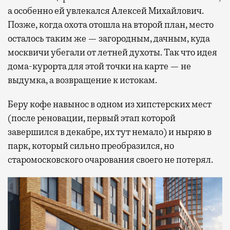
а особенно ей увлекался Алексей Михайлович.
Позже, когда охота отошла на второй план, место
осталось таким же — загородным, дачным, куда
москвичи убегали от летней духоты. Так что идея
дома-курорта для этой точки на карте — не
выдумка, а возвращение к истокам.
Беру кофе навынос в одном из хипстерских мест
(после реновации, первый этап которой
завершился в декабре, их тут немало) и ныряю в
парк, который сильно преобразился, но
старомосковского очарования своего не потерял.