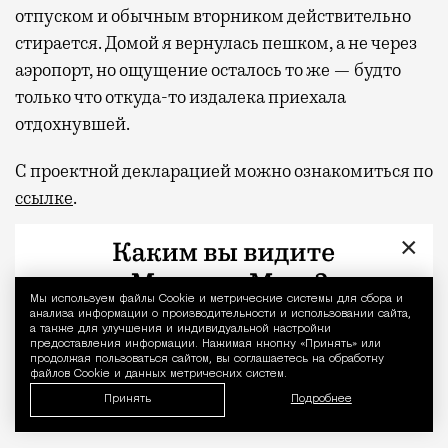
отпуском и обычным вторником действительно
стирается. Домой я вернулась пешком, а не через
аэропорт, но ощущение осталось то же — будто
только что откуда-то издалека приехала
отдохнувшей.
С проектной декларацией можно ознакомиться по
ссылке
.
×
Фото:
пресс-служба девелоперской компании
«Новая Эра» и пресс-служба АНО «Развитие
парков»
Мы используем файлы Сookie и метрические системы для сбора и
Уведомление 
анализа информации о производительности и использовании сайта,
а также для улучшения и индивидуальной настройки
Отпуск в этом году у меня кочует: сначала пе
Реклама
предоставления информации. Нажимая кнопку «Принять» или
продолжая пользоваться сайтом, вы соглашаетесь на обработку
файлов Cookie и данных метрических систем.
квартал «КОД Сокольники»
Принять
Подробнее