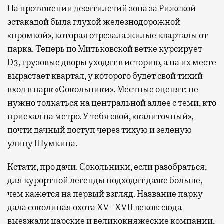
На протяжении десятилетий зона за Рижской
эстакадой была глухой железнодорожной
«промкой», которая отрезала жилые кварталы от
парка. Теперь по Митьковской ветке курсирует
D3, грузовые дворы уходят в историю, а на их месте
вырастает квартал, у которого будет свой тихий
вход в парк «Сокольники». Местные оценят: не
нужно толкаться на центральной аллее с теми, кто
приехал на метро. У тебя свой, «калиточный»,
почти дачный доступ через тихую и зеленую
улицу Шумкина.
Кстати, про дачи. Сокольники, если разобраться,
для курортной легенды подходят даже больше,
чем кажется на первый взгляд. Название парку
дала соколиная охота XV−XVII веков: сюда
выезжали царские и великокняжеские компании,