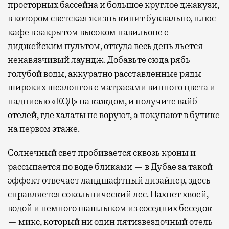
просторных бассейна и большое круглое джакузи,
в котором светская жизнь кипит буквально, плюс
кафе в закрытом высоком павильоне с
диджейским пультом, откуда весь день льется
ненавязчивый лаундж. Добавьте сюда рябь
голубой воды, аккуратно расставленные ряды
широких шезлонгов с матрасами винного цвета и
надписью «КОД» на каждом, и получите вайб
отелей, где халаты не воруют, а покупают в бутике
на первом этаже.
Солнечный свет пробивается сквозь кроны и
рассыпается по воде бликами — в Дубае за такой
эффект отвечает ландшафтный дизайнер, здесь
справляется сокольнический лес. Пахнет хвоей,
водой и немного шашлыком из соседних беседок
— микс, который ни один пятизвездочный отель