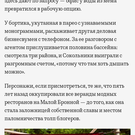
здесь дают по запросу — офис у воды из мема
превратился в рабочую опцию.
У бортика, укутанная в парео с узнаваемыми
монограммами, расхаживает другая деловая
бизнесвумен с телефоном. За ее разговором с
агентом прислушивается половина бассейна:
смотрела три района, и Сокольники выиграли с
разгромным счетом, «потому что там хоть дышать
можно».
Персонажи, если присмотреться, те же, что пять
лет назад оккупировали все веранды модных
ресторанов на Малой Бронной — до того, как она
стала заложницей собственной славы и местом
паломничества толп блогеров.