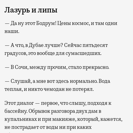
Лазурь и липы
— Да ну этот Бодрум! Цены космос, и там одни
наши.
— А что, в Дубае лучше? Сейчас пятьдесят
градусов, это вообще для сумасшедших.
— В Сочи, между прочим, стало прекрасно.
— Слушай, а мне вот здесь нормально. Вода
теплая, и никто чемодан не потерял.
Этот диалог — первое, что слышу, подходя к
бассейну. Обрывок разговора двух дам в
купальниках и при макияже, который, кажется,
не пострадает от воды ни при каких