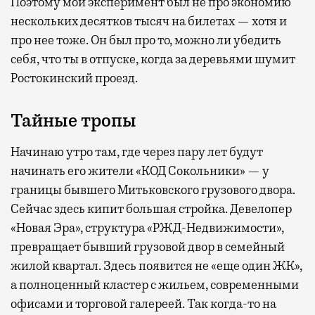
Поэтому мой эксперимент был не про экономию
нескольких десятков тысяч на билетах — хотя и
про нее тоже. Он был про то, можно ли убедить
себя, что ты в отпуске, когда за деревьями шумит
Ростокинский проезд.
Тайные тропы
Начинаю утро там, где через пару лет будут
начинать его жители «КОД Сокольники» — у
границы бывшего Митьковского грузового двора.
Сейчас здесь кипит большая стройка. Девелопер
«Новая Эра», структура «РЖД-Недвижимости»,
превращает бывший грузовой двор в семейный
жилой квартал. Здесь появится не «еще один ЖК»,
а полноценный кластер с жильем, современными
офисами и торговой галереей. Так когда-то на