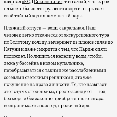
квартал
«КОД Сокольники»
, тот самый, что вырос
на месте бывшего грузового двора и открывает
свой тайный ход в знаменитый парк.
Пляжный отпуск — вещь сакральная. Наш
человек легко откажется от экскурсионного тура
по Золотому кольцу, вычеркнет из планов сплав по
Катуни и даже смирится с тем, что Париж опять
подождет. Но лишиться недели у воды, чтобы,
лежа у бассейна в новом купальнике,
перебрасываться с такими же расслабленными
соседями светскими репликами, это уже
покушение на права личности. Те, кто называет
этот отдых «тюленьим», просто завидуют — год
без моря и без законно приобретенного загара
воспринимается как год, прожитый зря.