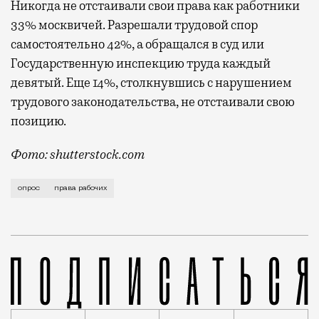
Никогда не отстаивали свои права как работники
33% москвичей. Разрешали трудовой спор
самостоятельно 42%, а обращался в суд или
Государственную инспекцию труда каждый
девятый. Еще 14%, столкнувшись с нарушением
трудового законодательства, не отстаивали свою
позицию.
Фото: shutterstock.com
Они готовы бороться за них, однако 10% опрошенных
опрос
права рабочих