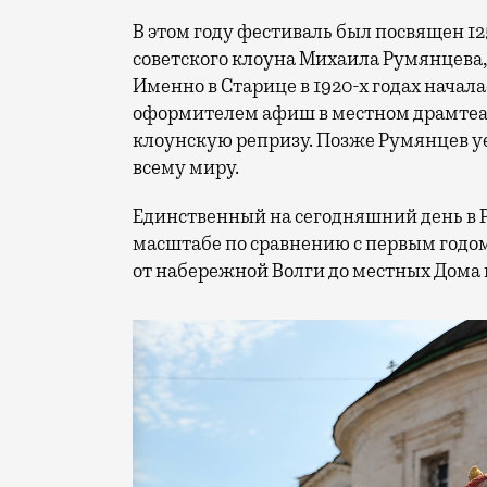
В этом году фестиваль был посвящен 1
советского клоуна Михаила Румянцева
Именно в Старице в 1920-х годах начала
оформителем афиш в местном драмтеат
клоунскую репризу. Позже Румянцев уех
всему миру.
Единственный на сегодняшний день в 
масштабе по сравнению с первым годом
от набережной Волги до местных Дома 