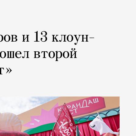
ров и 13 клоун-
рошел второй
т»