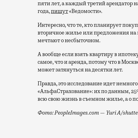
пяти лет, а каждый третий арендатор 
года,
пишут
«Ведомости».
Интересно, что те, кто планирует пок
вторичное жилье или предложения на за
мечтают о несбыточном.
А вообще если взять квартиру в ипотеку
самое, что и аренда, потому что в Моск
может затянуться на десятки лет.
Правда, это исследование идет немного
«АльфаСтрахование»: их по данным, 2
всю свою жизнь в съемном жилье, а о 
Фото: PeopleImages.com — Yuri A/shutte
Как говорится, мечтать не вредно, одн