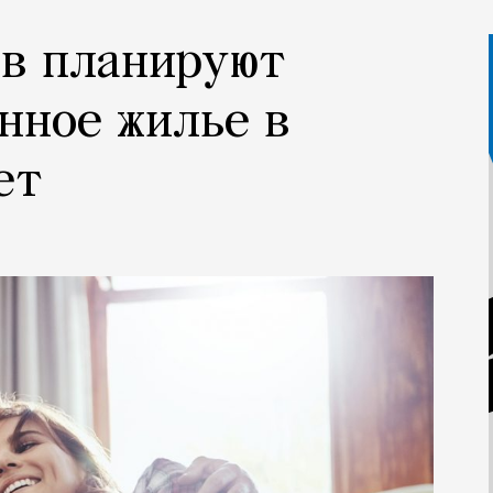
ов планируют
нное жилье в
ет