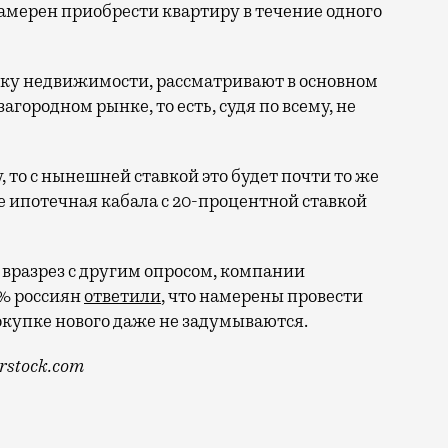
намерен приобрести квартиру в течение одного
упку недвижимости, рассматривают в основном
городном рынке, то есть, судя по всему, не
, то с нынешней ставкой это будет почти то же
ве ипотечная кабала с 20-процентной ставкой
 вразрез с другим опросом, компании
5% россиян
ответили
, что намерены провести
покупке нового даже не задумываются.
rstock.com
ако на деле одновременно и снимать, и откладывать д