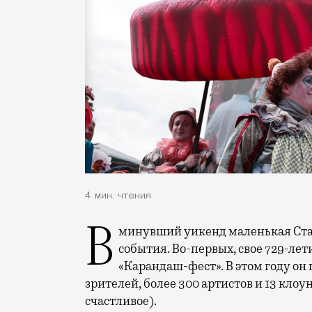
4 мин. чтения
В минувший уикенд маленькая Старица в Тверской области отметила сразу два
события. Во-первых, свое 729-ле
«Карандаш-фест». В этом году он 
зрителей, более 300 артистов и 13 клоу
счастливое).