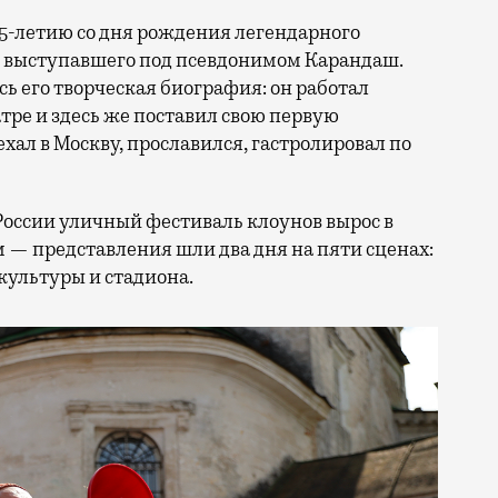
25-летию со дня рождения легендарного
, выступавшего под псевдонимом Карандаш.
сь его творческая биография: он работал
ре и здесь же поставил свою первую
ал в Москву, прославился, гастролировал по
России уличный фестиваль клоунов вырос в
 — представления шли два дня на пяти сценах:
культуры и стадиона.