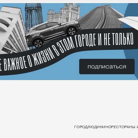
ГОРОД
ЛЮДИ
КИНО
РЕСТОРАНЫ 