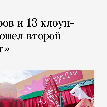
ров и 13 клоун-
рошел второй
т»