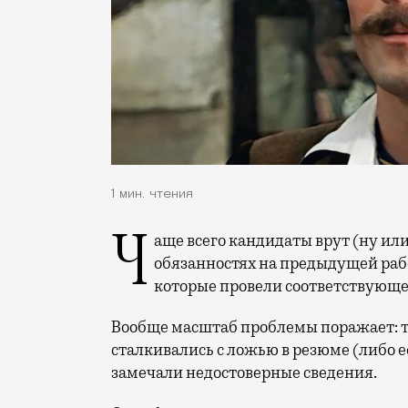
1 мин. чтения
Чаще всего кандидаты врут (ну или привирают) о профессиональных навыках и
обязанностях на предыдущей раб
которые провели соответствующе
Вообще масштаб проблемы поражает: то
сталкивались с ложью в резюме (либо е
замечали недостоверные сведения.