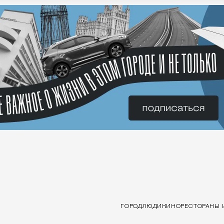
ГОРОД
ЛЮДИ
КИНО
РЕСТОРАНЫ 