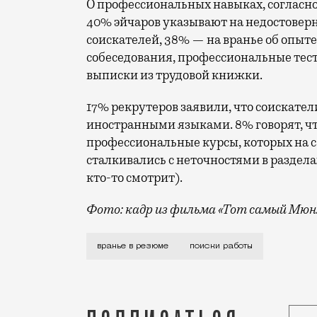
О профессиональных навыках, согласно 
40% эйчаров указывают на недостовер
соискателей, 38% — на вранье об опыт
собеседования, профессиональные тест
выписки из трудовой книжки.
17% рекрутеров заявили, что соискател
иностранными языками. 8% говорят, ч
профессиональные курсы, которых на 
сталкивались с неточностями в раздела
кто-то смотрит).
Фото: кадр из фильма «Тот самый Мюн
Чаще всего кандидаты врут (ну или пр
вранье в резюме
поиски работы