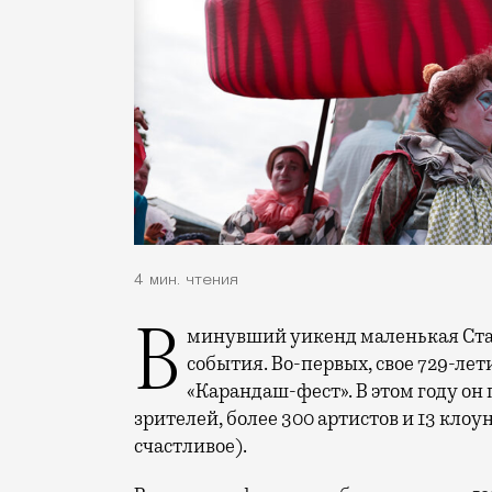
4 мин. чтения
В минувший уикенд маленькая Старица в Тверской области отметила сразу два
события. Во-первых, свое 729-ле
«Карандаш-фест». В этом году он 
зрителей, более 300 артистов и 13 клоу
счастливое).