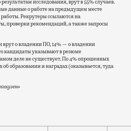
результатам исследования, врут в 55% случаев.
ные данные о работе на предыдущем месте
е работы. Рекрутеры ссылаются на
ы, проверки рекомендаций, а также запросы
и врут о владении ПО, 14% — о владении
то кандидаты указывают в резюме
самом деле не существует. По 4% опрошенных
х об образовании и наградах (оказывается, туда
хгаузен»
ивирают) о профессиональных навыках и обязанностях 