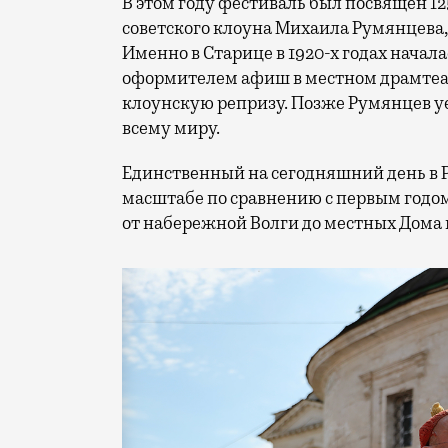
В этом году фестиваль был посвящен 1
советского клоуна Михаила Румянцева
Именно в Старице в 1920-х годах начала
оформителем афиш в местном драмтеат
клоунскую репризу. Позже Румянцев уех
всему миру.
Единственный на сегодняшний день в 
масштабе по сравнению с первым годом
от набережной Волги до местных Дома 