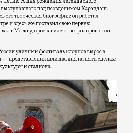
25-летию со дня рождения легендарного
, выступавшего под псевдонимом Карандаш.
сь его творческая биография: он работал
ре и здесь же поставил свою первую
ал в Москву, прославился, гастролировал по
России уличный фестиваль клоунов вырос в
 — представления шли два дня на пяти сценах:
культуры и стадиона.