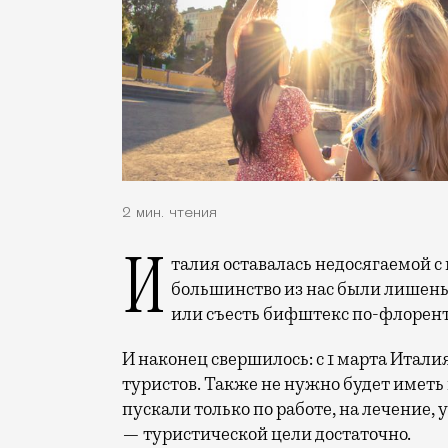
2 мин. чтения
Италия оставалась недосягаемой с марта 2020-го — прошло целых два года, как
большинство из нас были лишены
или съесть бифштекс по-флорент
И наконец свершилось: с 1 марта Итал
туристов. Также не нужно будет иметь
пускали только по работе, на лечение, 
— туристической цели достаточно.