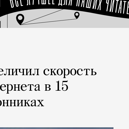
еличил скорость
ернета в 15
онниках