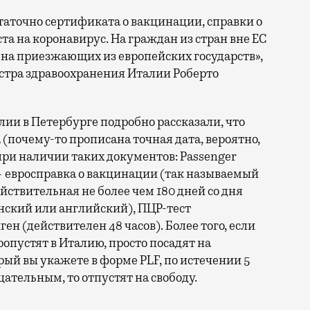
таточно сертификата о вакцинации, справки о
а на коронавирус. На граждан из стран вне ЕС
и на приезжающих из европейских государств»,
тра здравоохранения Италии Роберто
лии в Петербурге подробно рассказали, что
а (почему-то прописана точная дата, вероятно,
ри наличии таких документов: Passenger
 — евросправка о вакцинации (так называемый
йствительная не более чем 180 дней со дня
нский или английский), ПЦР-тест
ген (действителен 48 часов). Более того, если
пропустят в Италию, просто посадят на
ый вы укажете в форме PLF, по истечении 5
цательным, то отпустят на свободу.