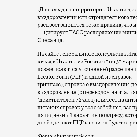
«Для въезда на территорию Италии дос
выздоровлении или отрицательного тест
распространяются те же правила, что 
—
цитирует
ТАСС распоряжение минис
Сперанца.
На
сайте
генерального консульства Ита
въезд в Италию из России с 1 по 31 март
позже появится уточнение) разрешен п
Locator Form (PLF) и одной из справок
гринпасс), справка о выздоровлении, де
выздоровления (с переводом на италья
(действителен 72 часа) или тест на анти
никаких справок у вас с собой нет, вас 
пятидневный карантин по адресу, котор
дней сделают ПЦР и если он будет отри
Фото: shutterstock.com