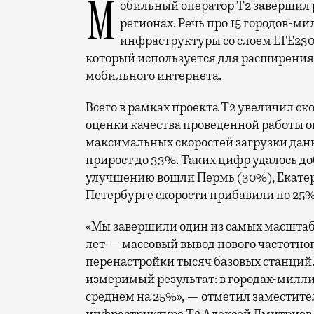
Мобильный оператор Т2 завершил работы по увеличению скорости интернета в
регионах. Речь про 15 городов-ми
инфраструктуры со слоем LTE230
который используется для расширения 
мобильного интернета.
Всего в рамках проекта Т2 увеличил ск
оценки качества проведенной работы о
максимальных скоростей загрузки данн
прирост до 33%. Таких цифр удалось до
улучшению вошли Пермь (30%), Екатери
Петербурге скорости прибавили по 25%
«Мы завершили один из самых масшта
лет — массовый вывод нового частотно
перенастройки тысяч базовых станций.
измеримый результат: в городах-милли
среднем на 25%», — отметил заместите
инфраструктуре Т2 Алексей Дмитриев