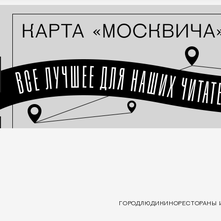
ГОРОД
ЛЮДИ
КИНО
РЕСТОРАНЫ 