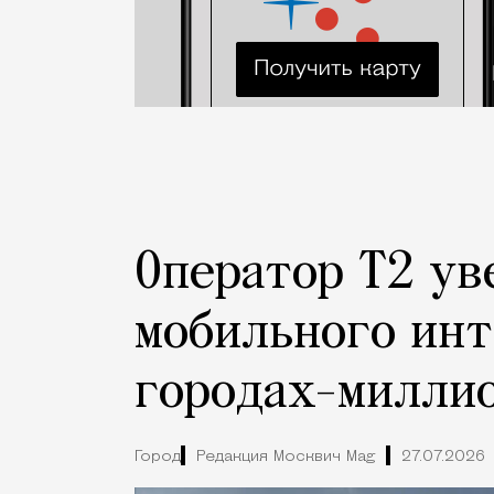
Оператор Т2 ув
мобильного инт
городах-милли
Город
Редакция Москвич Mag
27.07.2026