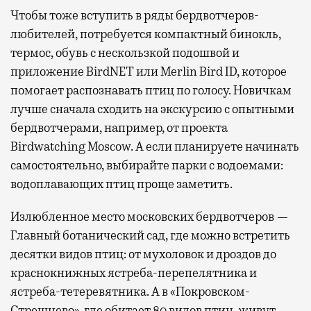
Чтобы тоже вступить в ряды бердвотчеров-
любителей, потребуется компактный бинокль,
термос, обувь с нескользкой подошвой и
приложение BirdNET или Merlin Bird ID, которое
помогает распознавать птиц по голосу. Новичкам
лучше сначала сходить на экскурсию с опытными
бердвотчерами, например, от проекта
Birdwatching Moscow. А если планируете начинать
самостоятельно, выбирайте парки с водоемами:
водоплавающих птиц проще заметить.
Излюбленное место московских бердвотчеров —
Главный ботанический сад, где можно встретить
десятки видов птиц: от мухоловок и дроздов до
краснокнижных ястреба-перепелятника и
ястреба-тетеревятника. А в «Покровском-
Стрешнево», где обитает 80 видов птиц, живут