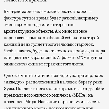
точность восприятия.
Быстрые зарисовки можно делать в парке —
фактура тут все время будет разной, например
смена времен года или интересные
архитектурные объекты. А можно и вовсе
нарисовать комикс о забавной собаке, с которой
каждый день гуляет трогательный старичок.
Чтобы начать, будет достаточно скетчбука, линера
или цветных карандашей. А формат «15 минут на
один скетч» снимет страх чистого листа.
Для скетчинга отлично подойдет, например, парк
«Акведук», расположенный на левом берегу реки
Яузы. Попасть в него можно прямо из гранд-лобби
премиального жилого комплекса «МИРА» на
проспекте Мира. Название парк получил в честь
«миллионного моста», построенного еще при