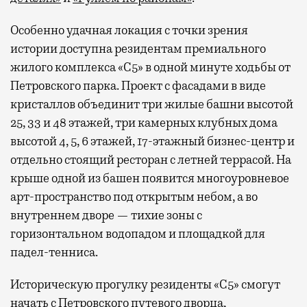
Особенно удачная локация с точки зрения
истории доступна резидентам премиального
жилого комплекса «С5»
в одной минуте ходьбы от
Петровского парка. Проект с фасадами в виде
кристаллов объединит три жилые башни высотой
25, 33 и 48 этажей, три камерных клубных дома
высотой 4, 5, 6 этажей, 17-этажный бизнес-центр и
отдельно стоящий ресторан с летней террасой. На
крыше одной из башен появится многоуровневое
арт-пространство под открытым небом, а во
внутреннем дворе — тихие зоны с
горизонтальном водопадом и площадкой для
падел-тенниса.
Историческую прогулку резиденты «С5» смогут
начать с Петровского путевого дворца,