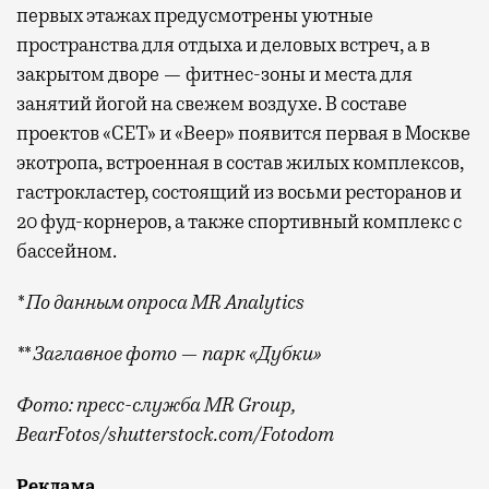
первых этажах предусмотрены уютные
пространства для отдыха и деловых встреч, а в
закрытом дворе — фитнес-зоны и места для
занятий йогой на свежем воздухе. В составе
проектов «СЕТ» и «Веер»
появится
первая в Москве
экотропа, встроенная в состав жилых комплексов,
гастрокластер, состоящий из восьми ресторанов и
20 фуд-корнеров, а также спортивный комплекс с
бассейном.
* По данным опроса MR Analytics
** Заглавное фото — парк «Дубки»
Фото: пресс-служба MR Group,
BearFotos
/shutterstock.com/Fotodom
Квадратные метры, планировки, вид из окон
Реклама