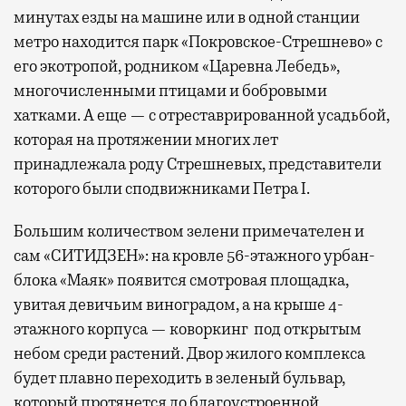
минутах езды на машине или в одной станции
метро находится парк «Покровское-Стрешнево» с
его экотропой, родником «Царевна Лебедь»,
многочисленными птицами и бобровыми
хатками. А еще — с отреставрированной усадьбой,
которая на протяжении многих лет
принадлежала роду Стрешневых, представители
которого были сподвижниками Петра I.
Большим количеством зелени примечателен и
сам «СИТИДЗЕН»: на кровле 56-этажного урбан-
блока «Маяк» появится смотровая площадка,
увитая девичьим виноградом, а на крыше 4-
этажного корпуса — коворкинг под открытым
небом среди растений. Двор жилого комплекса
будет плавно переходить в зеленый бульвар,
который протянется до благоустроенной