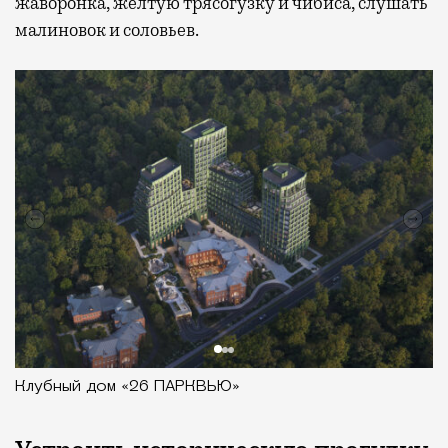
жаворонка, желтую трясогузку и чибиса, слушать
малиновок и соловьев.
Клубный дом «26 ПАРКВЬЮ»