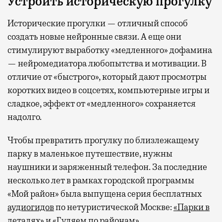
Устроить историческую прогулку
Исторические прогулки — отличный способ
создать новые нейронные связи. А еще они
стимулируют выработку «медленного» дофамина
— нейромедиатора любопытства и мотивации. В
отличие от «быстрого», который дают просмотры
коротких видео в соцсетях, компьютерные игры и
сладкое, эффект от «медленного» сохраняется
надолго.
Чтобы превратить прогулку по близлежащему
парку в маленькое путешествие, нужны
наушники и заряженный телефон. За последние
несколько лет в рамках городской программы
«Мой район» была выпущена серия бесплатных
аудиогидов
по нетуристической Москве:
«Парки в
деталях»
и
«Гуляем по районам»
.