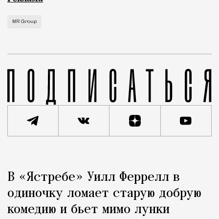
MR Group
Реклама
Редакция Москвич Mag
В «Ястребе» Уилл Феррелл в
Город
одиночку ломает старую добрую
комедию и бьет мимо лунки