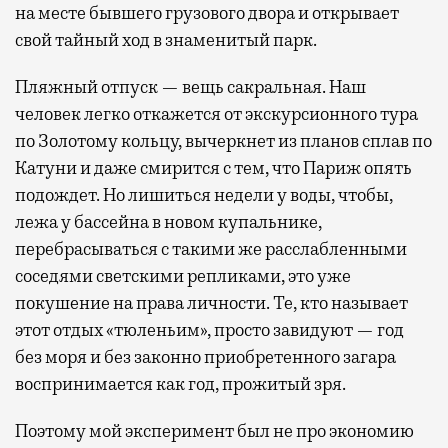
на месте бывшего грузового двора и открывает
свой тайный ход в знаменитый парк.
Пляжный отпуск — вещь сакральная. Наш
человек легко откажется от экскурсионного тура
по Золотому кольцу, вычеркнет из планов сплав по
Катуни и даже смирится с тем, что Париж опять
подождет. Но лишиться недели у воды, чтобы,
лежа у бассейна в новом купальнике,
перебрасываться с такими же расслабленными
соседями светскими репликами, это уже
покушение на права личности. Те, кто называет
этот отдых «тюленьим», просто завидуют — год
без моря и без законно приобретенного загара
воспринимается как год, прожитый зря.
Поэтому мой эксперимент был не про экономию