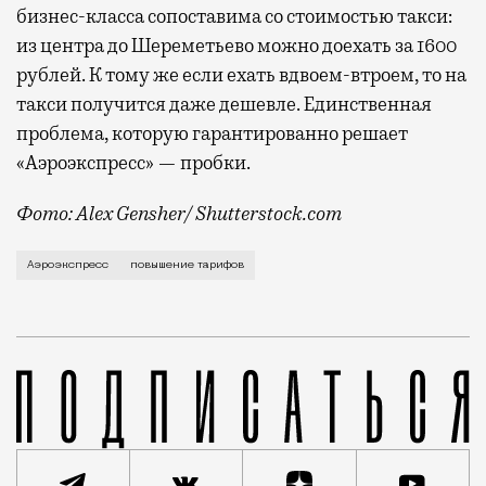
бизнес-класса сопоставима со стоимостью такси:
из центра до Шереметьево можно доехать за 1600
рублей. К тому же если ехать вдвоем-втроем, то на
такси получится даже дешевле. Единственная
проблема, которую гарантированно решает
«Аэроэкспресс» — пробки.
Фото: Alex Gensher/ Shutterstock.com
Цену билетов на «Аэроэкспресс» уже повышали год на
Аэроэкспресс
повышение тарифов