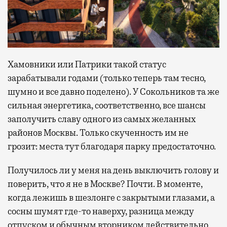
Хамовники или Патрики такой статус
зарабатывали годами (только теперь там тесно,
шумно и все давно поделено). У Сокольников та же
сильная энергетика, соответственно, все шансы
заполучить славу одного из самых желанных
районов Москвы. Только скученность им не
грозит: места тут благодаря парку предостаточно.
Получилось ли у меня на день выключить голову и
поверить, что я не в Москве? Почти. В моменте,
когда лежишь в шезлонге с закрытыми глазами, а
сосны шумят где-то наверху, разница между
отпуском и обычным вторником действительно