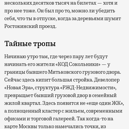
нескольких десятков тысяч на билетах — хотя и
про нее тоже. Он был про то, можно ли убедить
себя, что ты в отпуске, когда за деревьями шумит
Ростокинский проезд.
Тайные тропы
Начинаю утро там, где через пару лет будут
начинать его жители «КОД Сокольники» — у
границы бывшего Митьковского грузового двора.
Сейчас здесь кипит большая стройка. Девелопер
«Новая Эра», структура «РЖД-Недвижимости»,
превращает бывший грузовой двор в семейный
жилой квартал. Здесь появится не «еще один ЖК»,
а полноценный кластер с жильем, современными
офисами и торговой галереей. Так когда-то на
карте Москвы только намечались точки, из