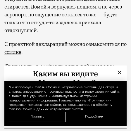
стирается. Домой я вернулась пешком, а не через
аэропорт, но ощущение осталось то же — будто
только что откуда-то издалека приехала
отдохнувшей.
С проектной декларацией можно ознакомиться по
ссылке
.
Фото:
пресс-служба девелоперской компании
×
«Новая Эра» и пресс-служба АНО «Развитие
парков»
Мы используем файлы Сookie и метрические системы для сбора и
Уведомление 
анализа информации о производительности и использовании сайта,
Отпуск в этом году у меня кочует: сначала пе
Реклама
а также для улучшения и индивидуальной настройки
предоставления информации. Нажимая кнопку «Принять» или
продолжая пользоваться сайтом, вы соглашаетесь на обработку
квартал «КОД Сокольники»
файлов Cookie и данных метрических систем.
Принять
Подробнее