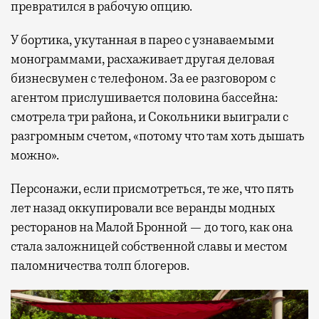
превратился в рабочую опцию.
У бортика, укутанная в парео с узнаваемыми
монограммами, расхаживает другая деловая
бизнесвумен с телефоном. За ее разговором с
агентом прислушивается половина бассейна:
смотрела три района, и Сокольники выиграли с
разгромным счетом, «потому что там хоть дышать
можно».
Персонажи, если присмотреться, те же, что пять
лет назад оккупировали все веранды модных
ресторанов на Малой Бронной — до того, как она
стала заложницей собственной славы и местом
паломничества толп блогеров.