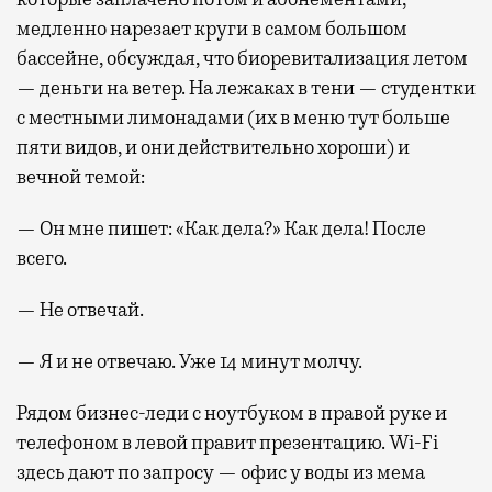
медленно нарезает круги в самом большом
бассейне, обсуждая, что биоревитализация летом
— деньги на ветер. На лежаках в тени — студентки
с местными лимонадами (их в меню тут больше
пяти видов, и они действительно хороши) и
вечной темой:
— Он мне пишет: «Как дела?» Как дела! После
всего.
— Не отвечай.
— Я и не отвечаю. Уже 14 минут молчу.
Рядом бизнес-леди с ноутбуком в правой руке и
телефоном в левой правит презентацию. Wi-Fi
здесь дают по запросу — офис у воды из мема