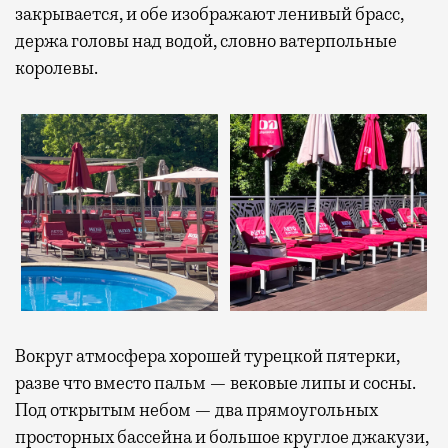
закрывается, и обе изображают ленивый брасс,
держа головы над водой, словно ватерпольные
королевы.
Вокруг атмосфера хорошей турецкой пятерки,
разве что вместо пальм — вековые липы и сосны.
Под открытым небом — два прямоугольных
просторных бассейна и большое круглое джакузи,