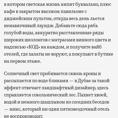
в котором светская жизнь кипит буквально, плюс
кафе в закрытом высоком павильоне с
диджейским пультом, откуда весь день льется
ненавязчивый лаундж. Добавьте сюда рябь
голубой воды, аккуратно расставленные ряды
широких шезлонгов с матрасами винного цвета и
надписью «КОД» на каждом, и получите вайб
отелей, где халаты не воруют, а покупают в бутике
на первом этаже.
Солнечный свет пробивается сквозь кроны и
рассыпается по воде бликами — в Дубае за такой
эффект отвечает ландшафтный дизайнер, здесь
справляется сокольнический лес. Пахнет хвоей,
водой и немного шашлыком из соседних беседок
— микс, который ни один пятизвездочный отель
не воспроизводит.