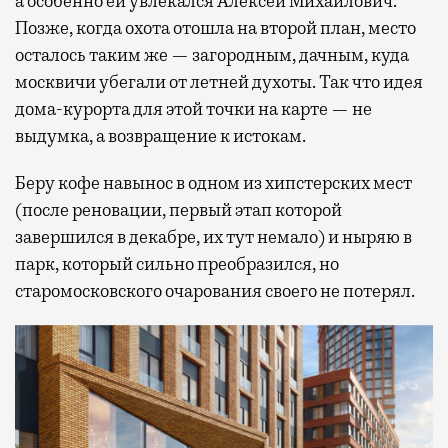
а особенно ей увлекался Алексей Михайлович.
Позже, когда охота отошла на второй план, место
осталось таким же — загородным, дачным, куда
москвичи убегали от летней духоты. Так что идея
дома-курорта для этой точки на карте — не
выдумка, а возвращение к истокам.
Беру кофе навынос в одном из хипстерских мест
(после реновации, первый этап которой
завершился в декабре, их тут немало) и ныряю в
парк, который сильно преобразился, но
старомосковского очарования своего не потерял.