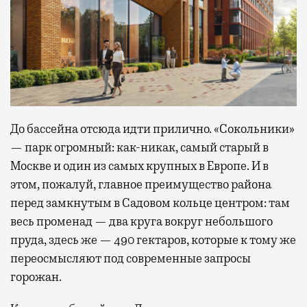
До бассейна отсюда идти прилично. «Сокольники»
— парк огромный: как-никак, самый старый в
Москве и один из самых крупных в Европе. И в
этом, пожалуй, главное преимущество района
перед замкнутым в Садовом кольце центром: там
весь променад — два круга вокруг небольшого
пруда, здесь же — 490 гектаров, которые к тому же
переосмысляют под современные запросы
горожан.