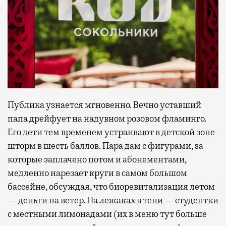
Публика узнается мгновенно. Вечно уставший
папа дрейфует на надувном розовом фламинго.
Его дети тем временем устраивают в детской зоне
шторм в шесть баллов. Пара дам с фигурами, за
которые заплачено потом и абонементами,
медленно нарезает круги в самом большом
бассейне, обсуждая, что биоревитализация летом
— деньги на ветер. На лежаках в тени — студентки
с местными лимонадами (их в меню тут больше