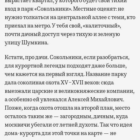
вырастает квартал, у которого будет свой тихий
вход в парк «Сокольники». Местные оценят: не
нужно толкаться на центральной аллее с теми, кто
приехал на метро. У тебя свой, «калиточный»,
почти дачный доступ через тихую и зеленую
улицу Шумкина.
Кстати, про дачи. Сокольники, если разобраться,
для курортной легенды подходят даже больше,
чем кажется на первый взгляд. Название парку
дала соколиная охота XV−XVII веков: сюда
выезжали царские и великокняжеские компании,
а особенно ей увлекался Алексей Михайлович.
Позже, когда охота отошла на второй план, место
осталось таким же — загородным, дачным, куда
москвичи убегали от летней духоты. Так что идея
дома-курорта для этой точки на карте — не