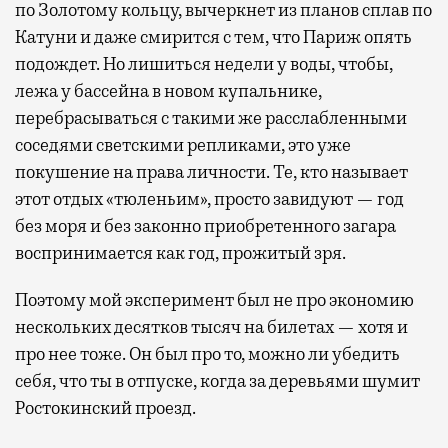
по Золотому кольцу, вычеркнет из планов сплав по
Катуни и даже смирится с тем, что Париж опять
подождет. Но лишиться недели у воды, чтобы,
лежа у бассейна в новом купальнике,
перебрасываться с такими же расслабленными
соседями светскими репликами, это уже
покушение на права личности. Те, кто называет
этот отдых «тюленьим», просто завидуют — год
без моря и без законно приобретенного загара
воспринимается как год, прожитый зря.
Поэтому мой эксперимент был не про экономию
нескольких десятков тысяч на билетах — хотя и
про нее тоже. Он был про то, можно ли убедить
себя, что ты в отпуске, когда за деревьями шумит
Ростокинский проезд.