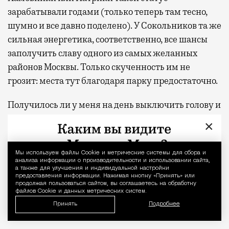
зарабатывали годами (только теперь там тесно,
шумно и все давно поделено). У Сокольников та же
сильная энергетика, соответственно, все шансы
заполучить славу одного из самых желанных
районов Москвы. Только скученность им не
грозит: места тут благодаря парку предостаточно.
Получилось ли у меня на день выключить голову и
поверить, что я не в Москве? Почти. В моменте,
×
когда лежишь в шезлонге с закрытыми глазами, а
сосны шумят где-то наверху, разница между
Мы используем файлы Сookie и метрические системы для сбора и
Уведомление 
отпуском и обычным вторником действительно
анализа информации о производительности и использовании сайта,
а также для улучшения и индивидуальной настройки
стирается. Домой я вернулась пешком, а не через
предоставления информации. Нажимая кнопку «Принять» или
продолжая пользоваться сайтом, вы соглашаетесь на обработку
аэропорт, но ощущение осталось то же — будто
файлов Cookie и данных метрических систем.
только что откуда-то издалека приехала
Принять
Подробнее
отдохнувшей.