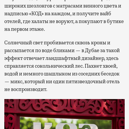
широких шезлонгов с матрасами винного цвета и
надписью «КОД» на каждом, и получите вайб
отелей, где халаты не воруют, а покупают в бутике
на первом этаже.
Солнечный свет пробивается сквозь кроны и
рассыпается по воде бликами — в Дубае за такой
эффект отвечает ландшафтный дизайнер, здесь
справляется сокольнический лес. Пахнет хвоей,
водой и немного шашлыком из соседних беседок
— микс, который ни один пятизвездочный отель
не воспроизводит.