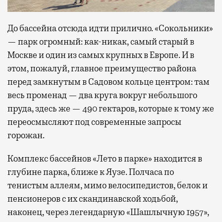
До бассейна отсюда идти прилично. «Сокольники»
— парк огромный: как-никак, самый старый в
Москве и один из самых крупных в Европе. И в
этом, пожалуй, главное преимущество района
перед замкнутым в Садовом кольце центром: там
весь променад — два круга вокруг небольшого
пруда, здесь же — 490 гектаров, которые к тому же
переосмысляют под современные запросы
горожан.
Комплекс бассейнов «Лето в парке» находится в
глубине парка, ближе к Яузе. Полчаса по
тенистым аллеям, мимо велосипедистов, белок и
пенсионеров с их скандинавской ходьбой,
наконец, через легендарную «Шашлычную 1957»,