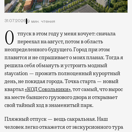
31.07.2026
9 мин. чтения
Отпуск в этом году у меня кочует: сначала
переехал на август, потом в область
неопределенного будущего. Город при этом
плавится и не спрашивает о моих планах. Тогда я
решила себя обмануть и устроить модный
staycation — прожить полноценный курортный
день, не покидая города. Точка старта — новый
квартал
«КОД Сокольники»
, тот самый, что вырос
на месте бывшего грузового двора и открывает
свой тайный ход в знаменитый парк.
Пляжный отпуск — вещь сакральная. Наш
человек легко откажется от экскурсионного тура