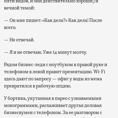
пяти видов, и они действительно хороши) и
вечной темой:
— Он мне пишет: «Как дела?» Как дела! После
всего.
— Не отвечай.
— Я и не отвечаю. Уже 14 минут молчу.
Рядом бизнес-леди с ноутбуком в правой руке и
телефоном в левой правит презентацию. Wi-Fi
здесь дают по запросу — офис у воды из мема
превратился в рабочую опцию.
У бортика, укутанная в парео с узнаваемыми
монограммами, расхаживает другая деловая
бизнесвумен с телефоном. За ее разговором с