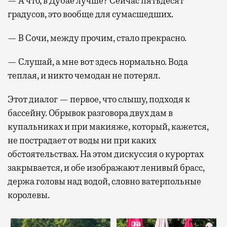
— А что, в Дубае лучше? Сейчас пятьдесят
градусов, это вообще для сумасшедших.
— В Сочи, между прочим, стало прекрасно.
— Слушай, а мне вот здесь нормально. Вода
теплая, и никто чемодан не потерял.
Этот диалог — первое, что слышу, подходя к
бассейну. Обрывок разговора двух дам в
купальниках и при макияже, который, кажется,
не пострадает от воды ни при каких
обстоятельствах. На этом дискуссия о курортах
закрывается, и обе изображают ленивый брасс,
держа головы над водой, словно ватерпольные
королевы.