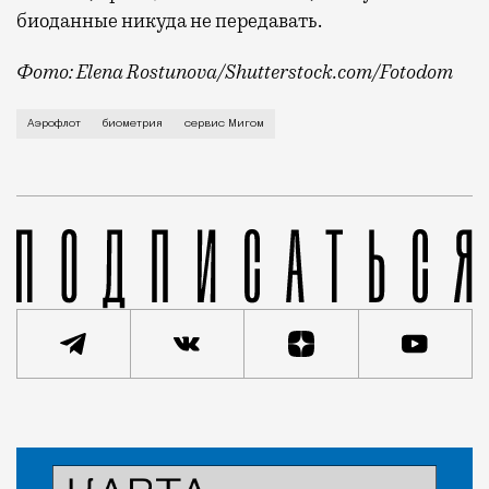
биоданные никуда не передавать.
Фото: Elena Rostunova/Shutterstock.com/Fotodom
Не успели пассажиры привыкнуть к электронным поса
Аэрофлот
биометрия
сервис Мигом
Статья
Николай Спиридонов
Город