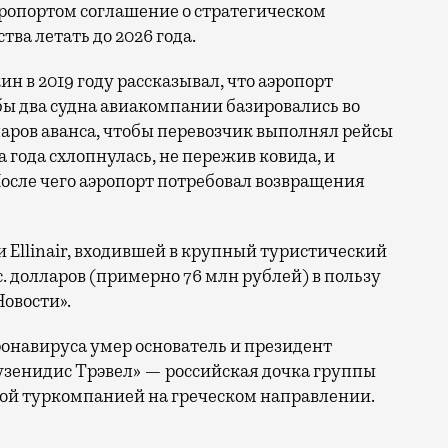
эропортом соглашение о стратегическом
тва летать до 2026 года.
 в 2019 году рассказывал, что аэропорт
обы два судна авиакомпании базировались во
ларов аванса, чтобы перевозчик выполнял рейсы
а года схлопнулась, не пережив ковида, и
После чего аэропорт потребовал возвращения
 Ellinair, входившей в крупный туристический
с. долларов (примерно 76 млн рублей) в пользу
Новости».
оронавируса умер основатель и президент
узенидис Трэвел» — российская дочка группы
ой туркомпанией на греческом направлении.