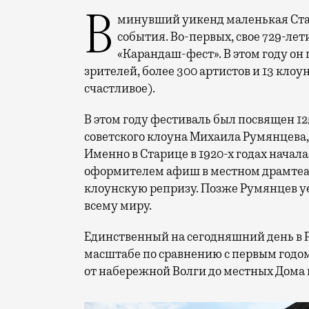
В минувший уикенд маленькая Старица в Тверской области отметила сразу два
события. Во-первых, свое 729-ле
«Карандаш-фест». В этом году он 
зрителей, более 300 артистов и 13 клоу
счастливое).
В этом году фестиваль был посвящен 1
советского клоуна Михаила Румянцева
Именно в Старице в 1920-х годах начала
оформителем афиш в местном драмтеат
клоунскую репризу. Позже Румянцев уех
всему миру.
Единственный на сегодняшний день в 
масштабе по сравнению с первым годом
от набережной Волги до местных Дома 