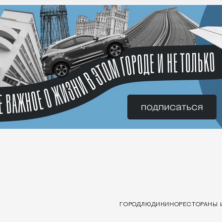
ГОРОД
ЛЮДИ
КИНО
РЕСТОРАНЫ 