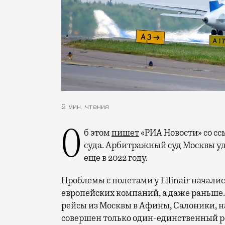
2 мин. чтения
Об этом
пишет
«РИА Новости» со сс
суда. Арбитражный суд Москвы у
еще в 2022 году.
Проблемы с полетами у Ellinair началис
европейских компаний, а даже раньше.
рейсы из Москвы в Афины, Салоники, на
совершен только один-единственный рей