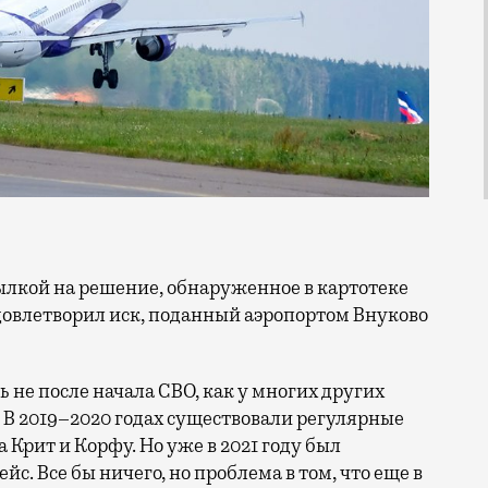
ылкой на решение, обнаруженное в картотеке
довлетворил иск, поданный аэропортом Внуково
ь не после начала СВО, как у многих других
 В 2019–2020 годах существовали регулярные
 Крит и Корфу. Но уже в 2021 году был
с. Все бы ничего, но проблема в том, что еще в