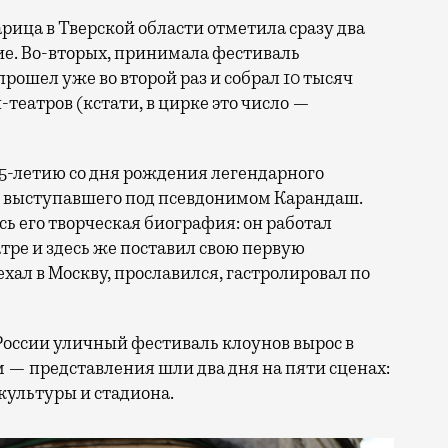
тие. Во-вторых, принимала фестиваль
прошел уже во второй раз и собрал 10 тысяч
н-театров (кстати, в цирке это число —
25-летию со дня рождения легендарного
, выступавшего под псевдонимом Карандаш.
сь его творческая биография: он работал
ре и здесь же поставил свою первую
ал в Москву, прославился, гастролировал по
России уличный фестиваль клоунов вырос в
 — представления шли два дня на пяти сценах:
культуры и стадиона.