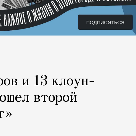
ров и 13 клоун-
рошел второй
т»