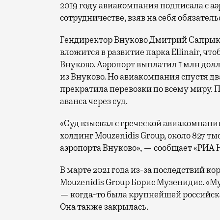
2019 году авиакомпания подписала с а
сотрудничестве, взяв на себя обязательс
Гендиректор Внуково Дмитрий Сапрыкин
вложится в развитие парка Ellinair, чт
Внуково. Аэропорт выплатил 1 млн дол
из Внуково. Но авиакомпания спустя дв
прекратила перевозки по всему миру. 
аванса через суд.
«Суд взыскал с греческой авиакомпании
холдинг Mouzenidis Group, около 827 ты
аэропорта Внуково», — сообщает «РИА 
В марте 2021 года из-за последствий к
Mouzenidis Group Борис Музенидис. «М
— когда-то была крупнейшей российск
Она также закрылась.