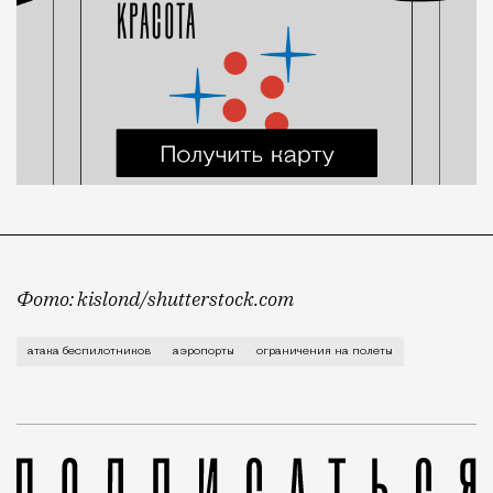
Фото: kislond/shutterstock.com
Ограничения на прием и выпуск самолетов действова
атака беспилотников
аэропорты
ограничения на полеты