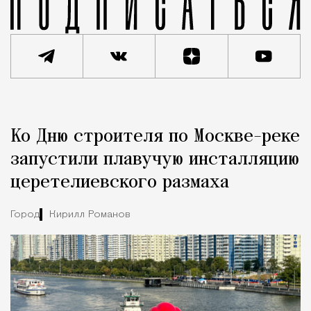
Реклама
Редакция Москвич Mag
Ко Дню строителя по Москве-реке
Город
запустили плавучую инсталляцию
церетелиевского размаха
Город
Кирилл Романов