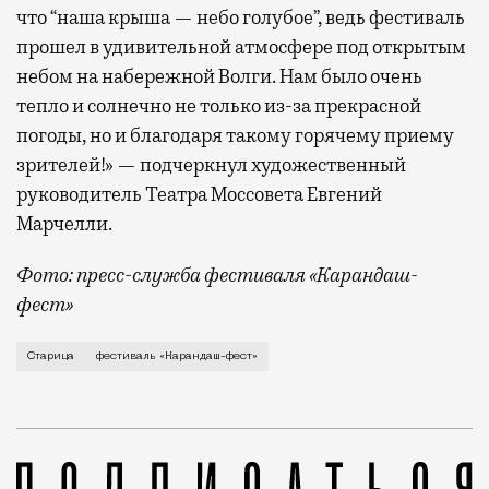
что “наша крыша — небо голубое”, ведь фестиваль
прошел в удивительной атмосфере под открытым
небом на набережной Волги. Нам было очень
тепло и солнечно не только из-за прекрасной
погоды, но и благодаря такому горячему приему
зрителей!» — подчеркнул художественный
руководитель Театра Моссовета Евгений
Марчелли.
Фото: пресс-служба фестиваля «Карандаш-
фест»
В минувший уикенд маленькая Старица в Тверской об
Старица
фестиваль «Карандаш-фест»