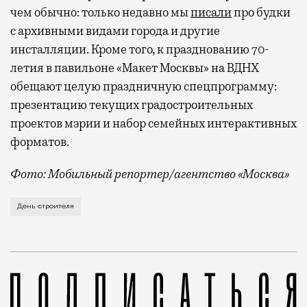
чем обычно: только недавно мы
писали
про будки
с архивными видами города и другие
инсталляции. Кроме того, к празднованию 70-
летия в павильоне «Макет Москвы» на ВДНХ
обещают целую праздничную спецпрограмму:
презентацию текущих градостроительных
проектов мэрии и набор семейных интерактивных
форматов.
Фото: Мобильный репортер/агентство «Москва»
Это каска в фирменных цветах департамента строит
День строителя