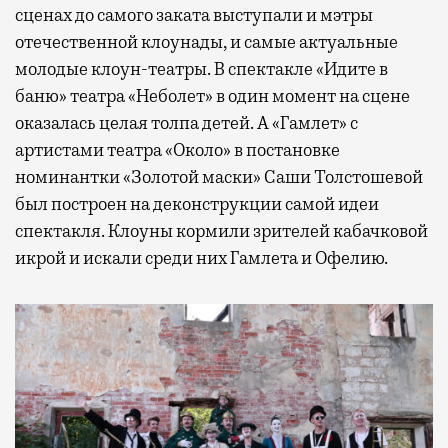
сценах до самого заката выступали и мэтры
отечественной клоунады, и самые актуальные
молодые клоун-театры. В спектакле «Идите в
баню» театра «Неболет» в один момент на сцене
оказалась целая толпа детей. А «Гамлет» с
артистами театра «Около» в постановке
номинантки «Золотой маски» Саши Толстошевой
был построен на деконструкции самой идеи
спектакля. Клоуны кормили зрителей кабачковой
икрой и искали среди них Гамлета и Офелию.