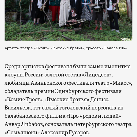
Артисты театра «Около», «Высокие братья», оркестр «Пакава Ить»
Среди артистов фестиваля были самые именитые
клоуны России: золотой состав «Лицедеев»,
любимцы Авиньонского фестиваля театр «Микос»,
обладатель премии Эдинбургского фестиваля
«Комик-Трест», «Высокие братья» Дениса
Васильева, тот самый гоголевский персонаж из
балабановского фильма «Про уродов и людей»
Анвар Либабов, основатель петербургского театра
«Семьянюки» Александр Гусаров.