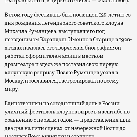
театров (кстати, в цирке это число — счастливое).
В этом году фестиваль был посвящен 125-летию со
дня рождения легендарного советского клоуна
Михаила Румянцева, выступавшего под
псевдонимом Карандаш. Именно в Старице в 1920-
х годах началась его творческая биография: он
работал оформителем афиш в местном
драмтеатре и здесь же поставил свою первую
клоунскую репризу. Позже Румянцев уехал в
Москву, прославился, гастролировал по всему
миру.
Единственный на сегодняшний день в России
уличный фестиваль клоунов вырос в масштабе по
сравнению с первым годом — представления шли
два дня на пяти сценах: от набережной Волги до
местных Дома культуры и стадиона.