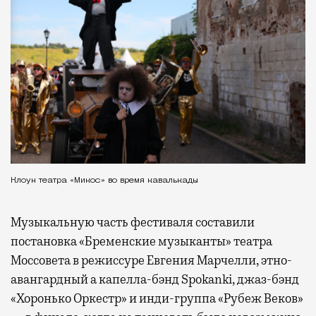
Клоун театра «Микос» во время кавалькады
Музыкальную часть фестиваля составили
постановка «Бременские музыканты» театра
Моссовета в режиссуре Евгения Марчелли, этно-
авангардный а капелла-бэнд Spokanki, джаз-бэнд
«Хоронько Оркестр» и инди-группа «Рубеж Веков»