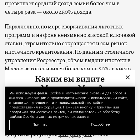
превышает средний доход семьи более чем в
четыре раза — около 450% дохода.
Параллельно, по мере сворачивания льготных
программ и на фоне неизменно высокой ключевой
ставки, стремительно сокращается и сам рынок
ипотечного кредитования. По данным столичного
управления Росреестра, объем выдачи ипотеки в
Москве за год
снизился
более чем на 20%, а число
×
новых кредитов продолжает сокращаться.
Зато ипотеку вполне могут потянуть сами
Мы используем файлы Сookie и метрические системы для сбора и
Уведомление 
анализа информации о производительности и использовании сайта,
депутаты, если вдруг решат разжиться
а также для улучшения и индивидуальной настройки
московской недвижимостью в кредит. С их
предоставления информации. Нажимая кнопку «Принять» или
продолжая пользоваться сайтом, вы соглашаетесь на обработку
официальными зарплатами, которые как раз
файлов Cookie и данных метрических систем.
приближаются к полумиллиону в месяц,
Принять
Подробнее
депутаты регулярно
фигурируют
в топе