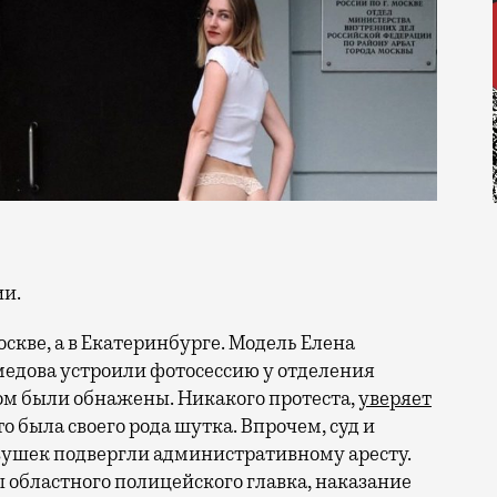
ии.
оскве, а в Екатеринбурге. Модель Елена
едова устроили фотосессию у отделения
м были обнажены. Никакого протеста,
уверяет
о была своего рода шутка. Впрочем, суд и
вушек подвергли административному аресту.
 областного полицейского главка, наказание