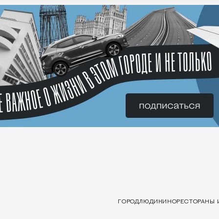
ГОРОД
ЛЮДИ
КИНО
РЕСТОРАНЫ 