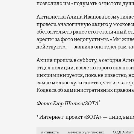
позволило им «подумать о чистоте душ
Активистка Алина Иванова возмутилась
провела аналогичную акцию у московс
обстоятельств ранее этот столичный о
аресты за фото недопустимы. «Мы живем
действуют», —
заявила
она телеграм-к
Акция прошла в субботу, а сегодня Ал
отдел полиции, возле которого она поз
инкриминируется, пока не известно, н
самое мелкое хулиганство, что и екат
Кодекса об административных правонар
*
Фото: Егор Шатов/SOTA
* Интернет-проект «SOTA» — лицо, вы
Ее доставили в тот же отдел полиции. 
активисты
мелкое хулиганство
ОВД Арбат