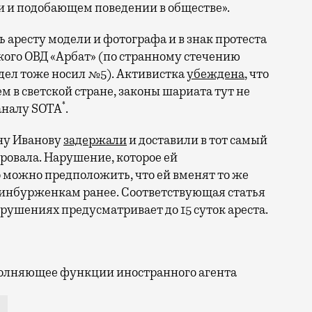
и и подобающем поведении в обществе».
 аресту модели и фотографа и в знак протеста
кого ОВД «Арбат» (по странному стечению
тдел тоже носил №5). Активистка
убеждена
, что
 в светской стране, законы шариата тут не
*
аналу SOTA
.
ину Иванову
задержали
и доставили в тот самый
ировала. Нарушение, которое ей
о можно предположить, что ей вменят то же
еринбурженкам ранее. Соответствующая статья
ушениях предусматривает до 15 суток ареста.
полняющее функции иностранного агента
Началась эта история вовсе не в Москве, а в Екатер