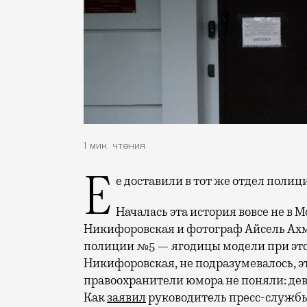
1 мин. чтения
Ее доставили в тот же отдел полиц
Началась эта история вовсе не в М
Никифоровская и фотограф Айсель Ахм
полиции №5 — ягодицы модели при это
Никифоровская, не подразумевалось, эт
правоохранители юмора не поняли: де
Как
заявил
руководитель пресс-службы