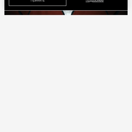
Принять
Подробнее
08.08.2026
7 мин. чтения
О рождении за границей благодаря бабушке
Алисе Фрейндлих, о папе, который устраивал
трудотерапию, заставляя убирать за собаками на
улице, об изменениях в театре «На Страстном» и о
своем настоящем семейном кино.
ПРОДОЛЖЕНИЕ НИЖЕ