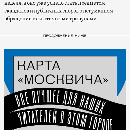
неделя, а оно уже успело стать предметом
скандалов и публичных споров о негуманном
обращении с экзотичными грызунами.
ПРОДОЛЖЕНИЕ НИЖЕ