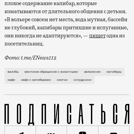
плохое содержание капибар, которые
изматываются от длительного общения с детьми.
«В вольере совсем нет места, вода мутная, бассейн
не глубокий, капибары притихшие и испуганные,
они никогда не адаптируются», —
пишет
одна из
посетительниц.
Фото: t.me/ENews112
С момента открытия нового контактного кафе с капи
жалобы
жестокое обращение с животными
заявление
капибары
кафе
кафе с капибарами
клетки
сотрудники