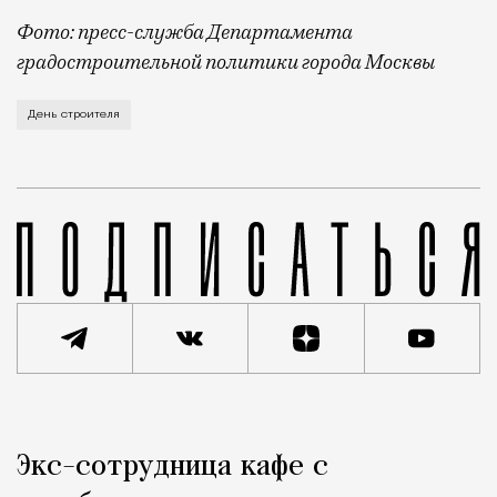
Фото: пресс-служба Департамента
градостроительной политики города Москвы
В этом году профессиональный праздник День строи
День строителя
Реклама
Редакция Москвич Mag
Экс-сотрудница кафе с
Город