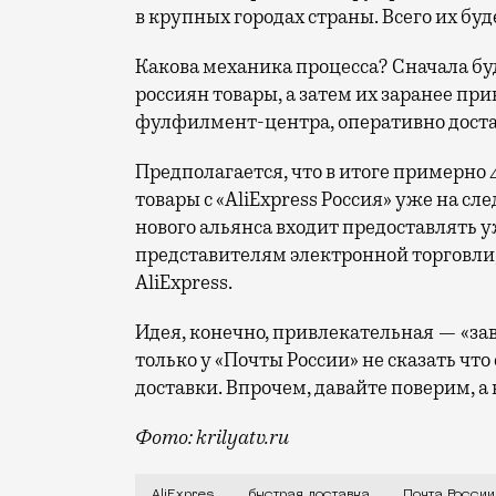
в крупных городах страны. Всего их буде
Какова механика процесса? Сначала б
россиян товары, а затем их заранее прив
фулфилмент-центра, оперативно доста
Предполагается, что в итоге примерно
товары с «AliExpress Россия» уже на с
нового альянса входит предоставлять 
представителям электронной торговли
AliExpress.
Идея, конечно, привлекательная — «зав
только у «Почты России» не сказать что
доставки. Впрочем, давайте поверим, а
Фото: krilyatv.ru
Это случится благодаря заключенному м
AliExpres
быстрая доставка
Почта России