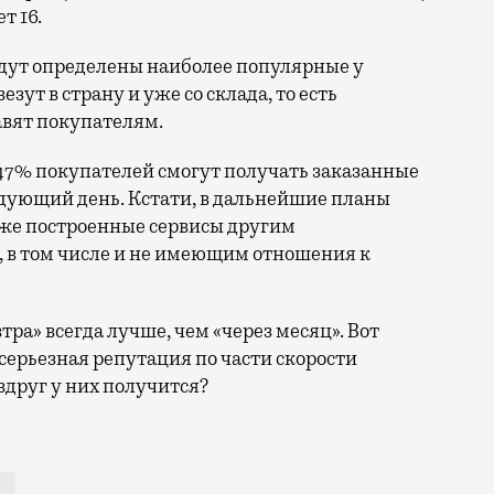
т 16.
удут определены наиболее популярные у
езут в страну и уже со склада, то есть
вят покупателям.
 47% покупателей смогут получать заказанные
ледующий день. Кстати, в дальнейшие планы
уже построенные сервисы другим
, в том числе и не имеющим отношения к
тра» всегда лучше, чем «через месяц». Вот
 серьезная репутация по части скорости
 вдруг у них получится?
ежду почтовым ведомством и «AliExpress Россия» согл