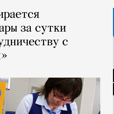
ирается
ары за сутки
удничеству с
и»