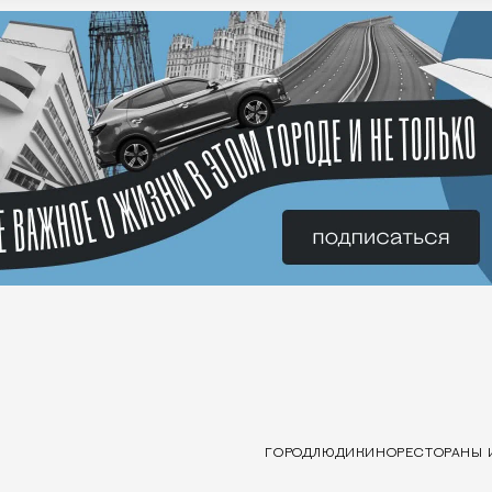
ГОРОД
ЛЮДИ
КИНО
РЕСТОРАНЫ 