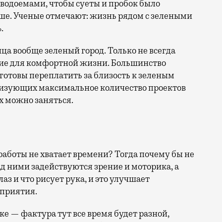
 водоемами, чтобы суеты и пробок было
ше. Ученые отмечают: жизнь рядом с зелеными
.
ица вообще зеленый город. Только не всегда
ие для комфортной жизни. Большинство
отовы переплатить за близость к зеленым
лизующих максимальное количество проектов
х можно заняться.
 работы не хватает времени? Тогда почему бы не
над ними задействуются зрение и моторика, а
лаз и что рисует рука, и это улучшает
сприятия.
е — фактура тут все время будет разной,