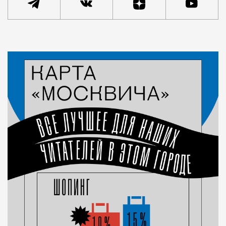
Статья
Кирилл Романов
Город