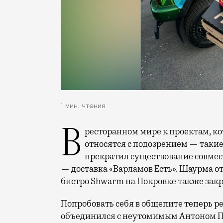
1 мин. чтения
В ресторанном мире к проектам, которые делают совместно с блогерами, сразу
относятся с подозрением — такие
прекратил существование совмес
— доставка «Варламов Есть». Шаурма о
бистро Shwarm на Покровке также закр
Попробовать себя в общепите теперь 
объединился с неутомимым Антоном Пин