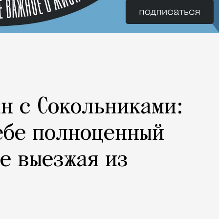
н с Сокольниками:
ебе полноценный
не выезжая из