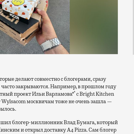
 часто закрываются. Например, в прошлом году
*
тный проект Ильи Варламова*
с Bright Kitchen
т Wylsacom москвичам тоже не очень зашла —
ылось.
решил блогер-миллионник Влад Бумага, который
ским и открыл доставку A4 Pizza. Сам блогер