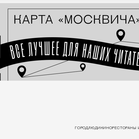
ГОРОД
ЛЮДИ
КИНО
РЕСТОРАНЫ 