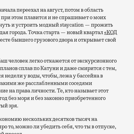
 при этом плавится и не спрашивает о моих
ануть и устроить модный staycation — прожить
ая города. Точка старта — новый квартал
«КОД
 месте бывшего грузового двора и открывает свой
аш человек легко откажется от экскурсионного
 планов сплав по Катуни и даже смирится с тем,
 недели у воды, чтобы, лежа у бассейна в
 такими же расслабленными соседями
е на права личности. Те, кто называет этот
год без моря и без законно приобретенного
ый зря.
кономию нескольких десятков тысяч на
ро то, можно ли убедить себя, что ты в отпуске,
й проезд.