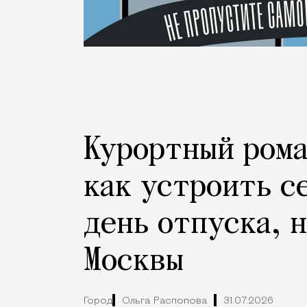
Курортный рома
как устроить с
день отпуска, 
Москвы
Город
Ольга Распопова
31.07.2026