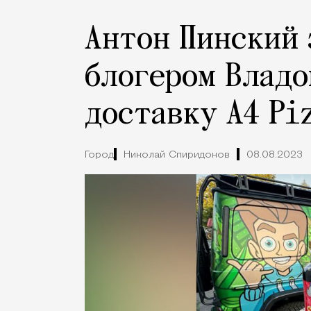
Антон Пинский 
блогером Владо
доставку A4 Pi
Город
Николай Спиридонов
08.08.2023