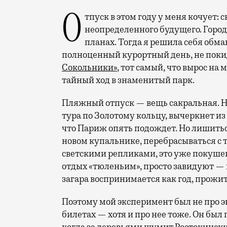
Отпуск в этом году у меня кочует: сначала переехал на август, потом в область
неопределенного будущего. Город
планах. Тогда я решила себя обм
полноценный курортный день, не покид
Сокольники»
, тот самый, что вырос на
тайный ход в знаменитый парк.
Пляжный отпуск — вещь сакральная. Н
тура по Золотому кольцу, вычеркнет из
что Париж опять подождет. Но лишиться
новом купальнике, перебрасываться с
светскими репликами, это уже покушени
отдых «тюленьим», просто завидуют — 
загара воспринимается как год, прожит
Поэтому мой эксперимент был не про э
билетах — хотя и про нее тоже. Он был п
когда за деревьями шумит Ростокински