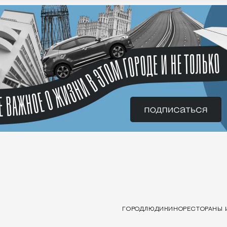
ГОРОД
ЛЮДИ
КИНО
РЕСТОРАНЫ 