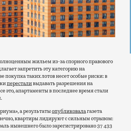
лагает запретить эту категорию на
е покупка таких лотов несет особые риски: в
ски
перестали
выдавать разрешения на
се это, апартаменты в последнее время
стали
.
риума», а результаты
опубликовала
газета
нечно, квартиры лидируют с сильным отрывом:
враль нынешнего было зарегистрировано 37 433