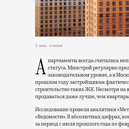
2 мин. чтения
Апартаменты всегда считались неполноценным жильем из-за спорного правового
статуса. Минстрой регулярно пред
законодательном уровне, а в Москв
прошлом году застройщикам фактиче
строительство таких ЖК. Несмотря на в
продаваться даже лучше, чем квартиры
Исследование провели аналитики «Мет
«Ведомости». В абсолютных цифрах, ко
за период с июля прошлого года по фе