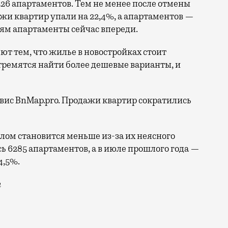
226 апартаментов. Тем не менее после отмены
ажи квартир упали на 22,4%, а апартаментов —
лям апартаменты сейчас впереди.
т тем, что жилье в новостройках стоит
тремятся найти более дешевые варианты, и
вис BnMap.pro. Продажи квартир сократились
целом становится меньше из-за их неясного
сь 6285 апартаментов, а в июле прошлого года —
4,5%.
m
енным жильем из-за спорного правового статуса. Минс