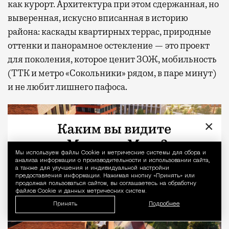
как курорт. Архитектура при этом сдержанная, но
выверенная, искусно вписанная в историю
района: каскады квартирных террас, природные
оттенки и панорамное остекление — это проект
для поколения, которое ценит ЗОЖ, мобильность
(ТТК и метро «Сокольники» рядом, в паре минут)
и не любит лишнего пафоса.
×
Мы используем файлы Сookie и метрические системы для сбора и
Уведомление 
анализа информации о производительности и использовании сайта,
а также для улучшения и индивидуальной настройки
предоставления информации. Нажимая кнопку «Принять» или
продолжая пользоваться сайтом, вы соглашаетесь на обработку
файлов Cookie и данных метрических систем.
Принять
Подробнее