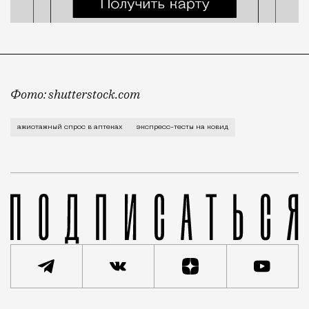
Фото: shutterstock.com
Как пишут «Ведомости», резкий рост продаж зафикси
ажиотажный спрос в аптеках
экспресс-тесты на ковид