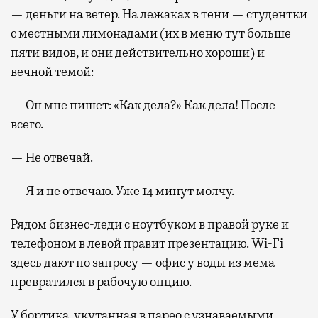
— деньги на ветер. На лежаках в тени — студентки
с местными лимонадами (их в меню тут больше
пяти видов, и они действительно хороши) и
вечной темой:
— Он мне пишет: «Как дела?» Как дела! После
всего.
— Не отвечай.
— Я и не отвечаю. Уже 14 минут молчу.
Рядом бизнес-леди с ноутбуком в правой руке и
телефоном в левой правит презентацию. Wi-Fi
здесь дают по запросу — офис у воды из мема
превратился в рабочую опцию.
У бортика, укутанная в парео с узнаваемыми