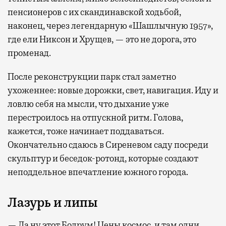
пенсионеров с их скандинавской ходьбой,
наконец, через легендарную «Шашлычную 1957»,
где ели Никсон и Хрущев, — это не дорога, это
променад.
После реконструкции парк стал заметно
ухоженнее: новые дорожки, свет, навигация. Иду и
ловлю себя на мысли, что дыхание уже
перестроилось на отпускной ритм. Голова,
кажется, тоже начинает поддаваться.
Окончательно сдаюсь в Сиреневом саду посреди
скульптур и беседок-ротонд, которые создают
неподдельное впечатление южного города.
Лазурь и липы
— Да ну этот Бодрум! Цены космос, и там одни