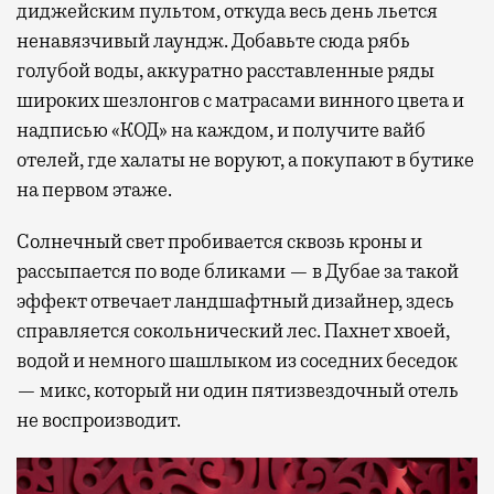
диджейским пультом, откуда весь день льется
ненавязчивый лаундж. Добавьте сюда рябь
голубой воды, аккуратно расставленные ряды
широких шезлонгов с матрасами винного цвета и
надписью «КОД» на каждом, и получите вайб
отелей, где халаты не воруют, а покупают в бутике
на первом этаже.
Солнечный свет пробивается сквозь кроны и
рассыпается по воде бликами — в Дубае за такой
эффект отвечает ландшафтный дизайнер, здесь
справляется сокольнический лес. Пахнет хвоей,
водой и немного шашлыком из соседних беседок
— микс, который ни один пятизвездочный отель
не воспроизводит.