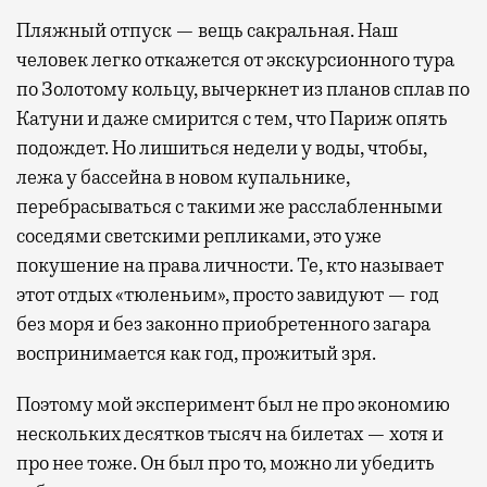
Пляжный отпуск — вещь сакральная. Наш
человек легко откажется от экскурсионного тура
по Золотому кольцу, вычеркнет из планов сплав по
Катуни и даже смирится с тем, что Париж опять
подождет. Но лишиться недели у воды, чтобы,
лежа у бассейна в новом купальнике,
перебрасываться с такими же расслабленными
соседями светскими репликами, это уже
покушение на права личности. Те, кто называет
этот отдых «тюленьим», просто завидуют — год
без моря и без законно приобретенного загара
воспринимается как год, прожитый зря.
Поэтому мой эксперимент был не про экономию
нескольких десятков тысяч на билетах — хотя и
про нее тоже. Он был про то, можно ли убедить