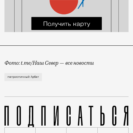
Фото: t.me/Наш Север — все новости
Арбат подтверждает звание улицы, где можно купить
патриотичный Арбат