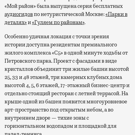
«Мой район» была выпущена серия бесплатных
аудиогидов
по нетуристической Москве:
«Парки в
деталях»
и
«Гуляем по районам»
.
Особенно удачная локация с точки зрения
истории доступна резидентам премиального
жилого комплекса «С5»
в одной минуте ходьбы от
Петровского парка. Проект с фасадами в виде
кристаллов объединит три жилые башни высотой
25, 33 и 48 этажей, три камерных клубных дома
высотой 4, 5, 6 этажей, 17-этажный бизнес-центр и
отдельно стоящий ресторан с летней террасой. На
крыше одной из башен появится многоуровневое
арт-пространство под открытым небом, а во
внутреннем дворе — тихие зоны с
горизонтальном водопадом и площадкой для
падел-тенниса.