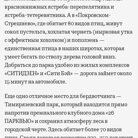
краснокнижных ястреба-перепелятника и
ястреба-тетеревятника. А в «Покровском-
Стрешнево», где обитает 80 видов птиц, живут
сокол пустельга, хохлатая чернеть (нырковая утка
с эффектным хохолком) и поползень —
единственная птица в наших широтах, которая
умеет бегать по стволу дерева головой вниз.
Добраться до парка удобно из жилых комплексов
«СИТИДЗЕН» и «Сити Бэй» — дорога займет около
15 минут на автомобиле.
Еще одно отличное место для бердвотчинга —
Тимирязевский парк, который находится прямо
напротив премиального клубного дома «26
ПАРКВЬЮ» и сохранил атмосферу леса в
городской черте. Здесь обитает более 70 видов
птиц. Среди деревьев возрастом 200–250 лет стоит