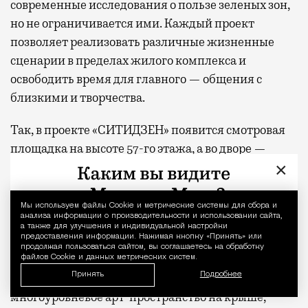
современные исследования о пользе зеленых зон,
но не ограничивается ими. Каждый проект
позволяет реализовать различные жизненные
сценарии в пределах жилого комплекса и
освободить время для главного — общения с
близкими и творчества.
Так, в проекте «СИТИДЗЕН» появится смотровая
площадка на высоте 57-го этажа, а во дворе —
×
крытые и открытые пространства для общения и
игровой партер с амфитеатром, где можно
отдыхать на ступеньках многочисленных
Мы используем файлы Сookie и метрические системы для сбора и
Уведомление 
анализа информации о производительности и использовании сайта,
лестниц, на пуфах и в сетчатых гамаках. В жилом
а также для улучшения и индивидуальной настройки
предоставления информации. Нажимая кнопку «Принять» или
комплексе «МИРА» — двухуровневое лобби с
продолжая пользоваться сайтом, вы соглашаетесь на обработку
выходом в парк, фитнес-студией и всесезонной
файлов Cookie и данных метрических систем.
Принять
чайной верандой во дворе. В «С5» —
Подробнее
многоуровневое арт-пространство на крыше,