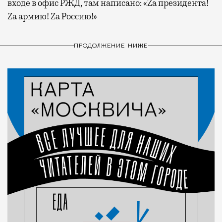
входе в офис РЖД, там написано: «Za президента!
Za армию! Za Россию!»
ПРОДОЛЖЕНИЕ НИЖЕ