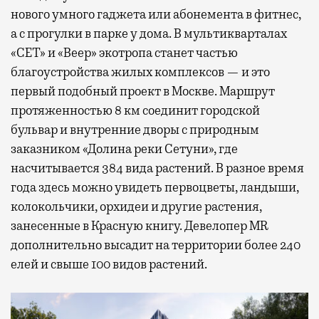
нового умного гаджета или абонемента в фитнес,
а с прогулки в парке у дома. В мультикварталах
«СЕТ» и «Веер» экотропа станет частью
благоустройства жилых комплексов — и это
первый подобный проект в Москве. Маршрут
протяженностью 8 км соединит городской
бульвар и внутренние дворы с природным
заказником «Долина реки Сетуни», где
насчитывается 384 вида растений. В разное время
года здесь можно увидеть первоцветы, ландыши,
колокольчики, орхидеи и другие растения,
занесенные в Красную книгу. Девелопер MR
дополнительно высадит на территории более 240
елей и свыше 100 видов растений.