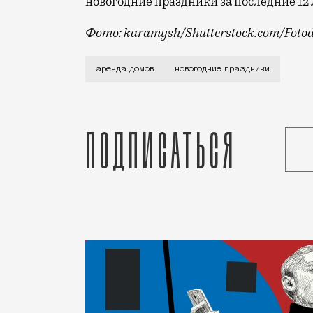
новогодние праздники за последние 12 
Фото: karamysh/Shutterstock.com/Foto
В Подмосковье аренда загородных домов
аренда домов
новогодние праздники
Подписаться
Статья
Николай Спиридонов
Город