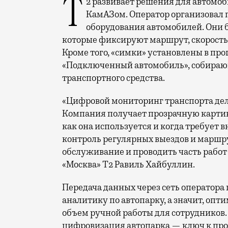
Т2 развивает решения для автомобильной отрасли и начал сотрудничество с
КамАЗом. Оператор организовал 
оборудования автомобилей. Они 
которые фиксируют маршрут, скорость 
Кроме того, «симки» установлены в п
«Подключенный автомобиль», собираю
транспортного средства.
«Цифровой мониторинг транспорта дел
Компания получает прозрачную картину
как она используется и когда требует в
контроль регулярных выездов и маршру
обслуживание и проводить часть работ
«Москва» Т2 Равиль Хайбуллин.
Передача данных через сеть оператор
аналитику по автопарку, а значит, оп
объем ручной работы для сотрудников
цифровизация автопарка — ключ к про