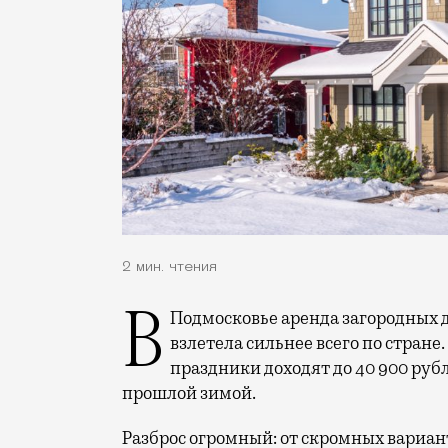
2 мин. чтения
В Подмосковье аренда загородных домов к Новому году — сюрприз-сюрприз —
взлетела сильнее всего по стране
праздники доходят до 40 900 рубл
прошлой зимой.
Разброс огромный: от скромных вариан