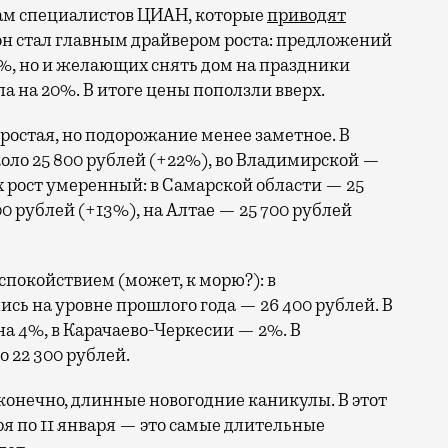
овам специалистов ЦИАН, которые
приводят
он стал главным драйвером роста: предложений
%, но и желающих снять дом на праздники
 на 20%. В итоге цены поползли вверх.
ростая, но подорожание менее заметное. В
коло 25 800 рублей (+22%), во Владимирской —
ах рост умеренный: в Самарской области — 25
00 рублей (+13%), на Алтае — 25 700 рублей
спокойствием (может, к морю?): в
сь на уровне прошлого года — 26 400 рублей. В
на 4%, в Карачаево-Черкесии — 2%. В
 22 300 рублей.
конечно, длинные новогодние каникулы. В этот
бря по 11 января — это самые длительные