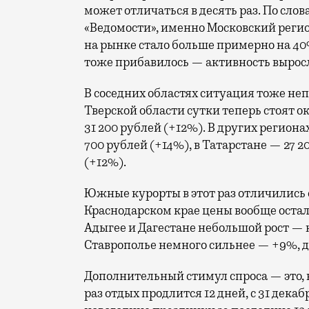
может отличаться в десять раз. По сл
«Ведомости», именно Московский реги
на рынке стало больше примерно на 40
тоже прибавилось — активность выросла
В соседних областях ситуация тоже неп
Тверской области сутки теперь стоят о
31 200 рублей (+12%). В других регион
700 рублей (+14%), в Татарстане — 27 2
(+12%).
Южные курорты в этот раз отличились 
Краснодарском крае цены вообще остали
Адыгее и Дагестане небольшой рост — 
Ставрополье немного сильнее — +9%, до
Дополнительный стимул спроса — это, 
раз отдых продлится 12 дней, с 31 дека