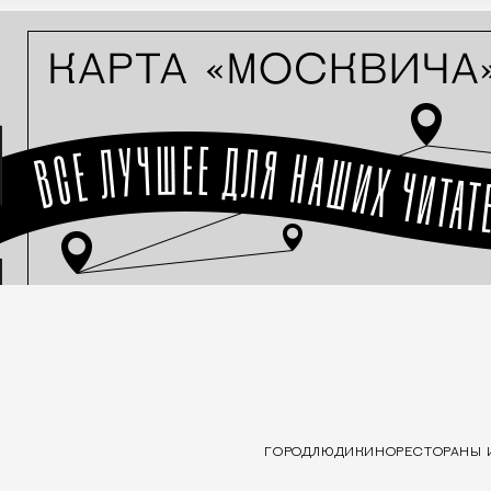
ГОРОД
ЛЮДИ
КИНО
РЕСТОРАНЫ 