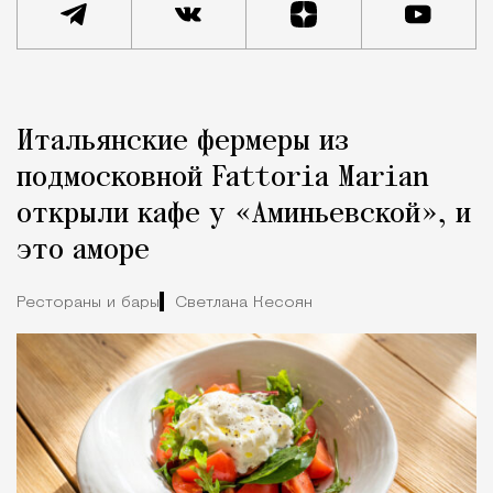
Реклама
Редакция Москвич Mag
Итальянские фермеры из
Город
подмосковной Fattoria Marian
открыли кафе у «Аминьевской», и
это аморе
Рестораны и бары
Светлана Кесоян