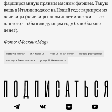
фаршированную пряным мясным фаршем. Такую
вещь в Италии подают на Новый год с гарниром из
чечевицы (чечевица напоминает монетки — все
для того, чтобы в следующем году было больше
денег).
Фото: «Москвич Mag»
Настоящая итальянская ферма и кафе при ней Fattor
Fattoria Marian
ЖК Крылья
итальянская кухня
новые рестораны
станция Аминьевская
улица Лобачевского