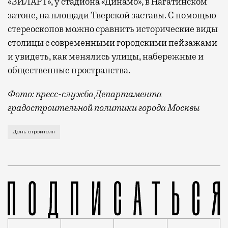
«ЗИЛАРТ», у стадиона «Динамо», в Нагатинском
затоне, на площади Тверской заставы. С помощью
стереоскопов можно сравнить исторические виды
столицы с современными городскими пейзажами
и увидеть, как менялись улицы, набережные и
общественные пространства.
Фото: пресс-служба Департамента
градостроительной политики города Москвы
В этом году профессиональный праздник День строи
День строителя