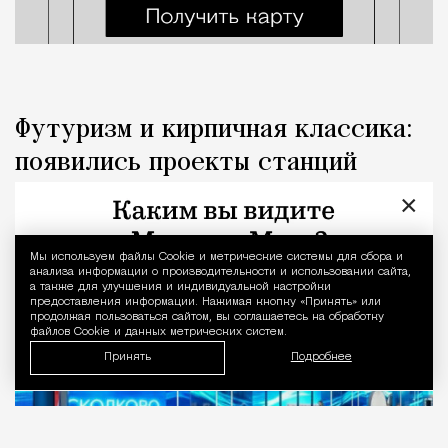
Футуризм и кирпичная классика:
появились проекты станций
метро «Сколково» и «МГСУ»
×
Город
Николай Спиридонов
Мы используем файлы Сookie и метрические системы для сбора и
Уведомление 
анализа информации о производительности и использовании сайта,
а также для улучшения и индивидуальной настройки
предоставления информации. Нажимая кнопку «Принять» или
продолжая пользоваться сайтом, вы соглашаетесь на обработку
файлов Cookie и данных метрических систем.
Принять
Подробнее