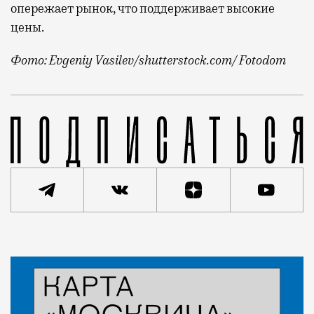
опережает рынок, что поддерживает высокие
цены.
Фото: Evgeniy Vasilev/shutterstock.com/ Fotodom
Мы, признаться, уже устали от рекордов на рынке н
Статья
Николай Спиридонов
Город