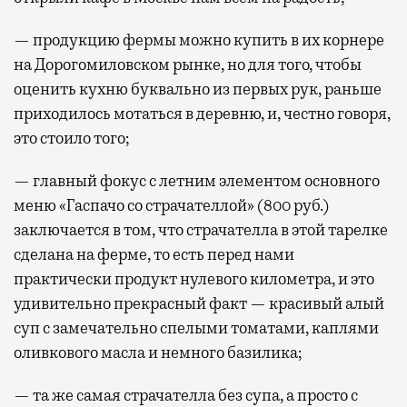
— продукцию фермы можно купить в их корнере
на Дорогомиловском рынке, но для того, чтобы
оценить кухню буквально из первых рук, раньше
приходилось мотаться в деревню, и, честно говоря,
это стоило того;
— главный фокус с летним элементом основного
меню «Гаспачо со страчателлой» (800 руб.)
заключается в том, что страчателла в этой тарелке
сделана на ферме, то есть перед нами
практически продукт нулевого километра, и это
удивительно прекрасный факт — красивый алый
суп с замечательно спелыми томатами, каплями
оливкового масла и немного базилика;
— та же самая страчателла без супа, а просто с