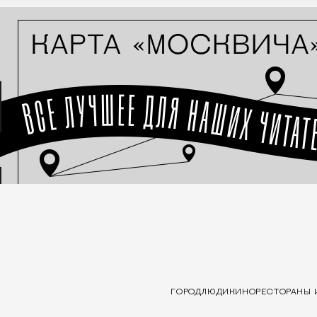
ГОРОД
ЛЮДИ
КИНО
РЕСТОРАНЫ 