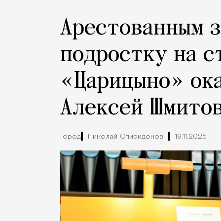
Арестованным з
подростку на с
«Царицыно» ока
Алексей Шмито
Город
Николай Спиридонов
19.11.2025