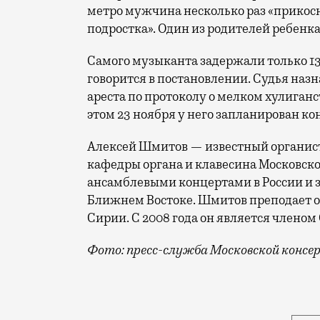
метро мужчина несколько раз «прикос
подростка». Один из родителей ребенка
Самого музыканта задержали только 13 
говорится в постановлении. Судья наз
ареста по протоколу о мелком хулиганс
этом 23 ноября у него запланирован ко
Алексей Шмитов — известный органист
кафедры органа и клавесина Московско
ансамблевыми концертами в России и за
Ближнем Востоке. Шмитов преподает ор
Сирии. С 2008 года он является члено
Фото: пресс-служба Московской консе
Несколько дней назад телеграм-каналы 