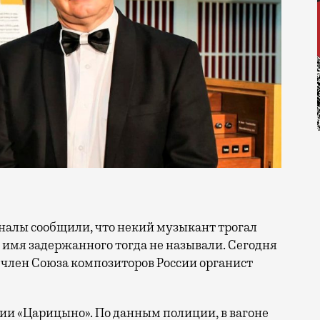
о имя задержанного тогда не называли. Сегодня
й член Союза композиторов России органист
ции «Царицыно». По данным полиции, в вагоне