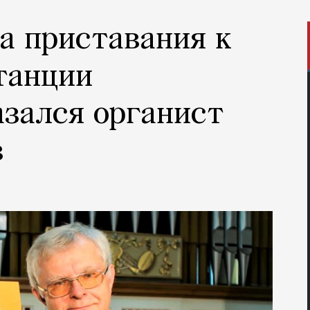
а приставания к
танции
зался органист
в