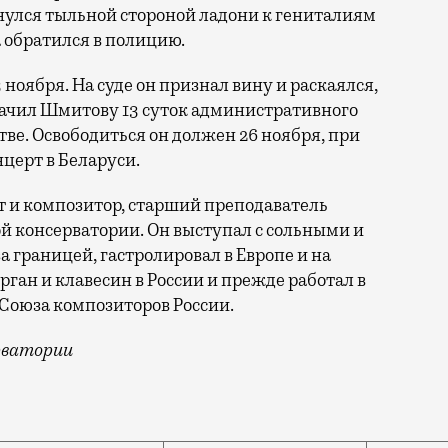
нулся тыльной стороной ладони к гениталиям
 обратился в полицию.
ноября. На суде он признал вину и раскаялся,
начил Шмитову 13 суток административного
тве. Освободиться он должен 26 ноября, при
нцерт в Беларуси.
 и композитор, старший преподаватель
й консерватории. Он выступал с сольными и
 границей, гастролировал в Европе и на
ган и клавесин в России и прежде работал в
м Союза композиторов
России.
рватории
сообщили, что некий музыкант трогал подростка в мос