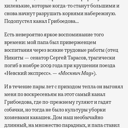
хиленькие, которые когда-то станут большими и
снова начнут разрушать корнями набережную.
Подопустел канал Грибоедова…
Есть невероятно яркое воспоминание того
времени: мой папа был приверженцем
воспитания через всякие трудовые работы (отец
Никиты — сенатор Сергей Тарасов, трагически
погиб в ноябре 2009 года при крушении поезда
«Невский экспресс». —
«Москвич Mag»
).
И в течение пары лет с приходом тепла он выгонял
меня по воскресеньям на этот самый канал
Грибоедова, где по-прежнему гуляют и гадят
собачки, но тогда не было культуры уборки
хозяевами какашек. Дом наш необычайно
длинный, на множество парадных, и папа ставил