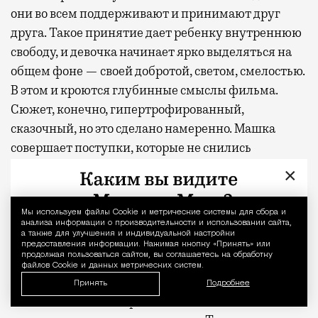
они во всем поддерживают и принимают друг
друга. Такое принятие дает ребенку внутреннюю
свободу, и девочка начинает ярко выделяться на
общем фоне — своей добротой, светом, смелостью.
В этом и кроются глубинные смыслы фильма.
Сюжет, конечно, гипертрофированный,
сказочный, но это сделано намеренно. Машка
совершает поступки, которые не снились
обычным детям, например сажает пассажирский
×
самолет. Она выросла на космодроме и проводила
все время на симуляторах, где тренировался ее
Мы используем файлы Сookie и метрические системы для сбора и
Уведомление 
отец с другими космонавтами. Но ее уникальность
анализа информации о производительности и использовании сайта,
а также для улучшения и индивидуальной настройки
— это не только навыки, но и человеческие
предоставления информации. Нажимая кнопку «Принять» или
продолжая пользоваться сайтом, вы соглашаетесь на обработку
качества. Машка удивительно добрая и открытая.
файлов Cookie и данных метрических систем.
Кино могло бы стать реальностью, если бы в
Принять
Подробнее
жизни нам чаще встречались люди с таким