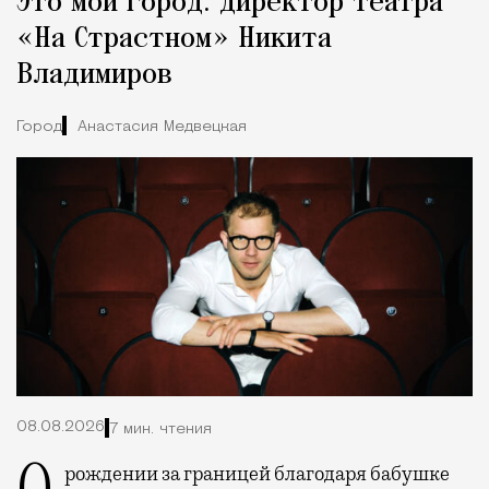
Это мой город: директор театра
Город
«На Страстном» Никита
Владимиров
Город
Анастасия Медвецкая
08.08.2026
7 мин. чтения