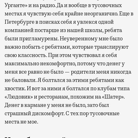
Урганте» и на радио. Да и вообще в тусовочных
местах я чувствую себя крайне неорганично. Еще в
Петербурге в поисках себя я увлекся одной
компанией постарше из нашей школы, ребята
были пригламурены. Неуверенному мне было
важно побыть с ребятами, которые транслируют
свою классность. При этом чувствовал я себя
максимально некомфортно, потому что денег у
меня все равно не было — родители меня никогда
не баловали. Я болтался за этими ребятами как
хвостик. И вот за ними я болтался по клубам типа
«Людовик» и ресторанам, похожим на «Шатер».
Денег в кармане у меня не было, зато был
страшный дискомфорт. С тех пор тусовочные
места не мое.