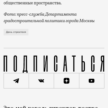
общественные пространства.
Фото: пресс-служба Департамента
градостроительной политики города Москвы
В этом году профессиональный праздник День строи
День строителя
Реклама
Редакция Москвич Mag