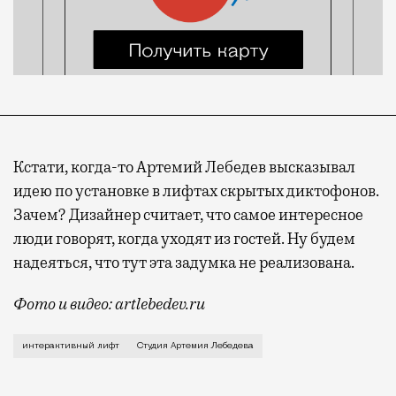
Кстати, когда-то Артемий Лебедев высказывал
идею по установке в лифтах скрытых диктофонов.
Зачем? Дизайнер считает, что самое интересное
люди говорят, когда уходят из гостей. Ну будем
надеяться, что тут эта задумка не реализована.
Фото и видео: artlebedev.ru
Раньше все говорили (ну или молчали) с соседями в
интерактивный лифт
Студия Артемия Лебедева