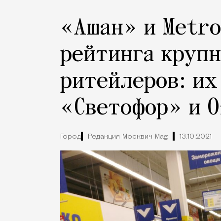
«Ашан» и Metro
рейтинга круп
ритейлеров: их
«Светофор» и O
Город
Редакция Москвич Mag
13.10.2021