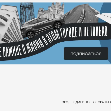
ГОРОД
ЛЮДИ
КИНО
РЕСТОРАНЫ 