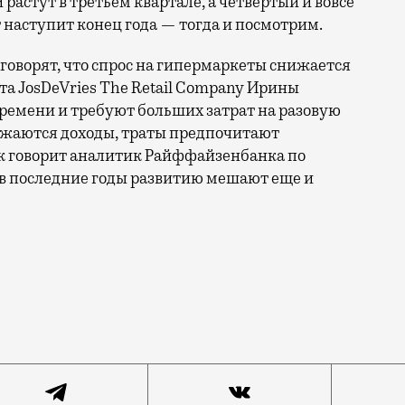
 растут в третьем квартале, а четвертый и вовсе
 наступит конец года — тогда и посмотрим.
оворят, что спрос на гипермаркеты снижается
та JosDeVries The Retail Company Ирины
ремени и требуют больших затрат на разовую
нижаются доходы, траты предпочитают
как говорит аналитик Райффайзенбанка по
 в последние годы развитию мешают еще и
, но в «Ашане» и Metro не теряют оптимизма. Аналитик