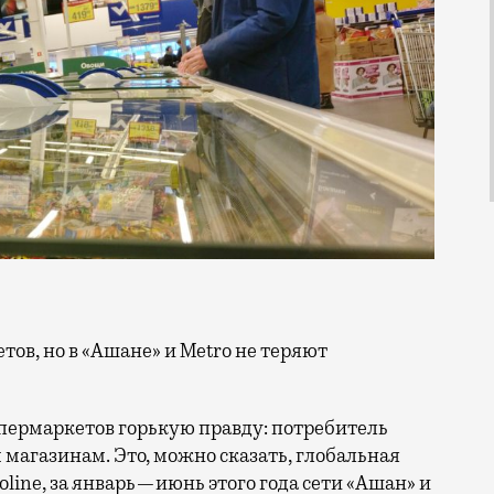
ермаркетов горькую правду: потребитель
 магазинам. Это, можно сказать, глобальная
line, за январь—июнь этого года сети «Ашан» и