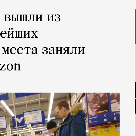
 вышли из
нейших
 места заняли
zon