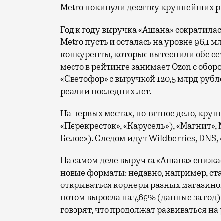
Metro покинули десятку крупнейших р
Год к году выручка «Ашана» сократилась
Metro пусть и осталась на уровне 96,1 
конкуренты, которые вытеснили обе се
место в рейтинге занимает Ozon с оборо
«Светофор» с выручкой 120,5 млрд руб
реалии последних лет.
На первых местах, понятное дело, круп
«Перекресток», «Карусель»), «Магнит», 
Белое»). Следом идут Wildberries, DNS,
На самом деле выручка «Ашана» снижает
новые форматы: недавно, например, ст
открываться корнеры разных магазинов.
потом выросла на 7,69% (данные за год
говорят, что продолжат развиваться на 