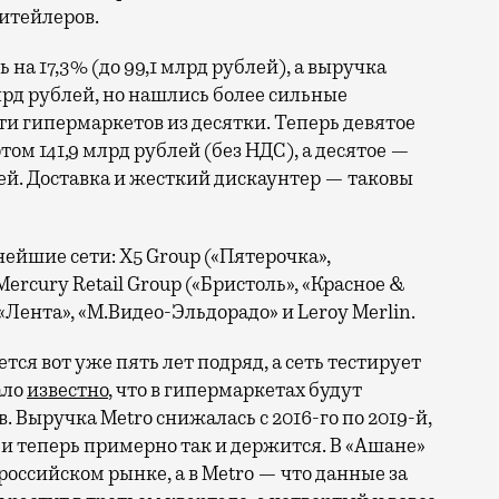
итейлеров.
 на 17,3% (до 99,1 млрд рублей), а выручка
млрд рублей, но нашлись более сильные
ти гипермаркетов из десятки. Теперь девятое
том 141,9 млрд рублей (без НДС), а десятое —
лей. Доставка и жесткий дискаунтер — таковы
нейшие сети: X5 Group («Пятерочка»,
Mercury Retail Group («Бристоль», «Красное &
 «Лента», «М.Видео-Эльдорадо» и Leroy Merlin.
ся вот уже пять лет подряд, а сеть тестирует
ало
известно
, что в гипермаркетах будут
 Выручка Metro снижалась с 2016-го по 2019-й,
) и теперь примерно так и держится. В «Ашане»
российском рынке, а в Metro — что данные за