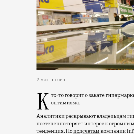
2 мин. чтения
Кто-то говорит о закате гипермаркетов, но в «Ашане» и Metro не теряют
оптимизма.
Аналитики раскрывают владельцам гип
постепенно теряет интерес к огромным
тенденция. По
подсчетам
компании Info