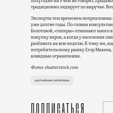
полугодие ни о чем не говорят, продажи
традиционно лидирует по выручке. Вот
Эксперты тем временем непреклонны: г
уже долгие годы. По словам консультан
Болотовой, «гиперы» отнимают много в
покупку впрок, а когда у населения с
разбивать на всю неделю. К тому же, 
потребительскому рынку Егор Макеев,
ковидные ограничения.
Фото: shutterstock.com
Кто-то говорит о закате гипермаркетов
крупнейшие ритейлеры
Подписаться