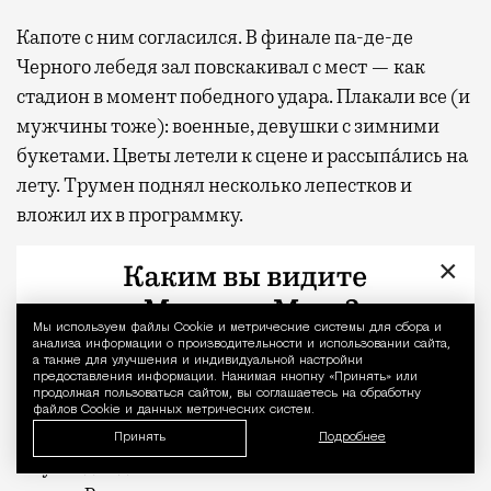
Капоте с ним согласился. В финале па-де-де
Черного лебедя зал повскакивал с мест — как
стадион в момент победного удара. Плакали все (и
мужчины тоже): военные, девушки с зимними
букетами. Цветы летели к сцене и рассыпа́лись на
лету. Трумен поднял несколько лепестков и
вложил их в программку.
×
Программку он сохранил. Много лет спустя,
случайно наткнувшись на нее, нашел внутри
хрупкие остатки тех самых цветов для Майи — и
Мы используем файлы Сookie и метрические системы для сбора и
Уведомление 
анализа информации о производительности и использовании сайта,
вспомнил московский вечер и ту почти
а также для улучшения и индивидуальной настройки
предоставления информации. Нажимая кнопку «Принять» или
религиозную преданность, с которой публика
продолжая пользоваться сайтом, вы соглашаетесь на обработку
встречала Плисецкую.
файлов Cookie и данных метрических систем.
Принять
Подробнее
Спустя два дня Капоте вновь оказался в Большом