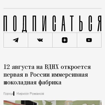
Реклама
Редакция Москвич Mag
12 августа на ВДНХ откроется
Город
первая в России иммерсивная
шоколадная фабрика
Город
Кирилл Романов