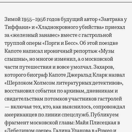
Зимой 1955–1956 годов будущий автор «Завтрака у
Тиффани» и «Хладнокровного убийства» приехал
за «железный занавес» вместе с гастрольной
труппой оперы «Порги и Бесс». Об этой поездке
Капоте написал ироничный репортаж «Музы
слышны», но многое изменил, а о московской
части путешествия и вовсе умолчал. Захаров,
которого биограф Капоте Джеральд Кларк назвал
«Шерлоком Холмсом литературных детективов»,
восстановил события по архивам, дневникам и
свидетельствам потомков участников гастролей
— включая тех, кто, как выяснилось, сопровождал
американцев по линии спецслужб. Публикуем
фрагмент московской главы: Майя Плисецкая в
«Лебедином озере», Галина Уланова в «Ромео и