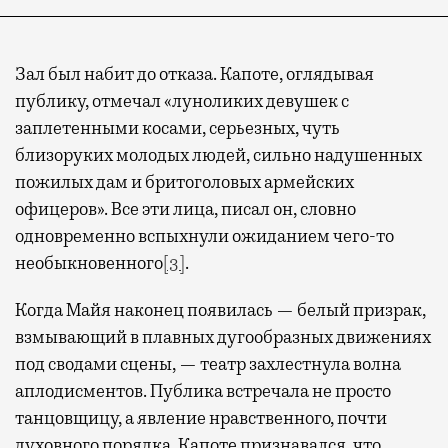
Зал был набит до отказа. Капоте, оглядывая
публику, отмечал «луноликих девушек с
заплетенными косами, серьезных, чуть
близоруких молодых людей, сильно надушенных
пожилых дам и бритоголовых армейских
офицеров». Все эти лица, писал он, словно
одновременно вспыхнули ожиданием чего-то
необыкновенного
[3]
.
Когда Майя наконец появилась — белый призрак,
взмывающий в плавных дугообразных движениях
под сводами сцены, — театр захлестнула волна
аплодисментов. Публика встречала не просто
танцовщицу, а явление нравственного, почти
духовного порядка. Капоте признавался, что