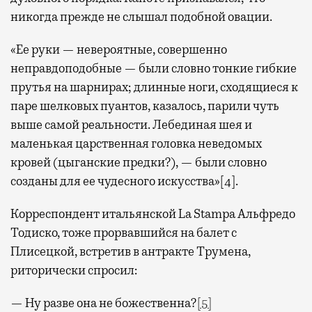
никогда прежде не слышал подобной овации.
«Ее руки — невероятные, совершенно
неправдоподобные — были словно тонкие гибкие
прутья на шарнирах; длинные ноги, сходящиеся к
паре шелковых пуантов, казалось, парили чуть
выше самой реальности. Лебединая шея и
маленькая царственная головка неведомых
кровей (цыганские предки?), — были словно
созданы для ее чудесного искусства»[4].
Корреспондент итальянской La Stampa Альфредо
Тодиско, тоже прорвавшийся на балет с
Плисецкой, встретив в антракте Трумена,
риторически спросил:
— Ну разве она не божественна?
[
5
]