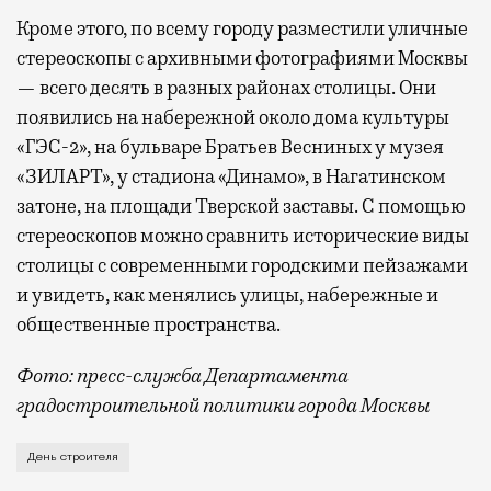
Кроме этого, по всему городу разместили уличные
стереоскопы с архивными фотографиями Москвы
— всего десять в разных районах столицы. Они
появились на набережной около дома культуры
«ГЭС-2», на бульваре Братьев Весниных у музея
«ЗИЛАРТ», у стадиона «Динамо», в Нагатинском
затоне, на площади Тверской заставы. С помощью
стереоскопов можно сравнить исторические виды
столицы с современными городскими пейзажами
и увидеть, как менялись улицы, набережные и
общественные пространства.
Фото: пресс-служба Департамента
градостроительной политики города Москвы
В этом году профессиональный праздник День строи
День строителя