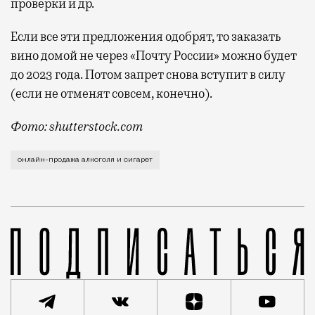
проверки и др.
Если все эти предложения одобрят, то заказать
вино домой не через «Почту России» можно будет
до 2023 года. Потом запрет снова вступит в силу
(если не отменят совсем, конечно).
Фото: shutterstock.com
Главный их аргумент — противодействие санкциям. К
онлайн-продажа алкоголя и сигарет