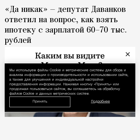
«Да никак» — депутат Даванков
ответил на вопрос, как взять
ипотеку с зарплатой 60–70 тыс.
рублей
×
Город
Кирилл Романов
Мы используем файлы Сookie и метрические системы для сбора и
Уведомление 
анализа информации о производительности и использовании сайта,
а также для улучшения и индивидуальной настройки
предоставления информации. Нажимая кнопку «Принять» или
продолжая пользоваться сайтом, вы соглашаетесь на обработку
файлов Cookie и данных метрических систем.
Принять
Подробнее