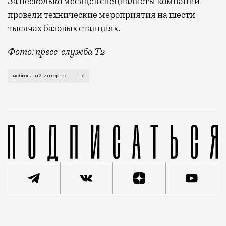
За несколько месяцев специалисты компании
провели технические мероприятия на шести
тысячах базовых станциях.
Фото: пресс-служба Т2
Мобильный оператор Т2 завершил работы по увеличе
мобильный интернет
Т2
Реклама
Редакция Москвич Mag