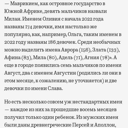
— Маврикием, как островное государство в
Южной Африке, девять мальчиков назвали
Милан. Именем Оливия с начала 2022 года
названы 174 девочки, имя настолько же
популярно, как, например, Ольга, таким именем в
2022 году названы 186 девочек. Среди необычных
можно выделить имена Аврора (156), Злата (133),
Афина (83), Мила (80), Адель (71), Агния (78)». А
еще в городе появились семь мальчиков по имени
Август, два с именем Августин (родились ли они в
этом месяце, к сожалению, не уточняется) и две
девочки по имени Слава.
Но есть несколько совсем уж нестандартных имен
— каждое из них за прошедшие восемь месяцев
получил только один ребенок. Из мужских имен
были даны древнегреческие Персей и Аполлон,