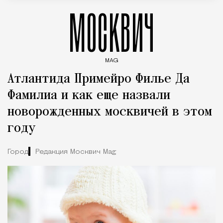
МОСКВИЧ
MAG
Введите ключевые слова для поиска статей
Атлантида Примейро Филье Да
Фамилиа и как еще назвали
новорожденных москвичей в этом
году
Город
Редакция Москвич Mag