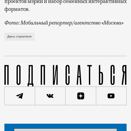
проектов мэрии и набор семейных интерактивных
форматов.
Фото: Мобильный репортер/агентство «Москва»
Это каска в фирменных цветах департамента строит
День строителя
Статья
Кирилл Романов
Город