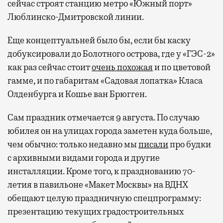
сейчас строят станцию метро «Южный порт»
Люблинско-Дмитровской линии.
Еще концептуальней было бы, если бы каску
добуксировали до Болотного острова, где у «ГЭС-2»
как раз сейчас стоит
очень похожая
и по цветовой
гамме, и по габаритам «Садовая лопатка» Класа
Олденбурга и Кошье ван Брюгген.
Сам праздник отмечается 9 августа. По случаю
юбилея он на улицах города заметен куда больше,
чем обычно: только недавно мы
писали
про будки
с архивными видами города и другие
инсталляции. Кроме того, к празднованию 70-
летия в павильоне «Макет Москвы» на ВДНХ
обещают целую праздничную спецпрограмму:
презентацию текущих градостроительных