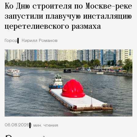
Ко Дню строителя по Москве-реке
Город
запустили плавучую инсталляцию
церетелиевского размаха
Город
Кирилл Романов
06.08.2026
1 мин. чтения