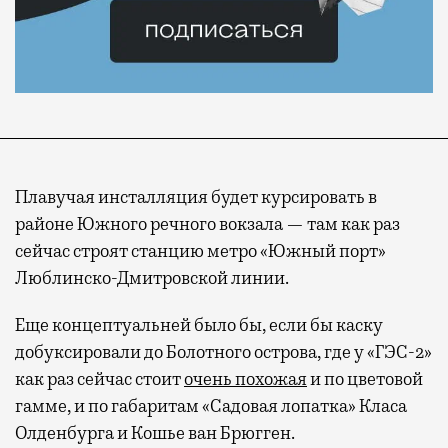
Плавучая инсталляция будет курсировать в
районе Южного речного вокзала — там как раз
сейчас строят станцию метро «Южный порт»
Люблинско-Дмитровской линии.
Еще концептуальней было бы, если бы каску
добуксировали до Болотного острова, где у «ГЭС-2»
Современный путешественник часто берет
как раз сейчас стоит
очень похожая
и по цветовой
с собой не только чемодан, но и ноутбук.
гамме, и по габаритам «Садовая лопатка» Класа
А ожидание рейса все чаще превращается
Олденбурга и Кошье ван Брюгген.