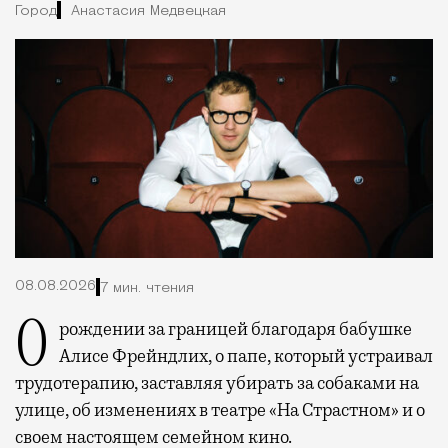
Город
Анастасия Медвецкая
08.08.2026
7 мин. чтения
О рождении за границей благодаря бабушке
Алисе Фрейндлих, о папе, который устраивал
трудотерапию, заставляя убирать за собаками на
улице, об изменениях в театре «На Страстном» и о
своем настоящем семейном кино.