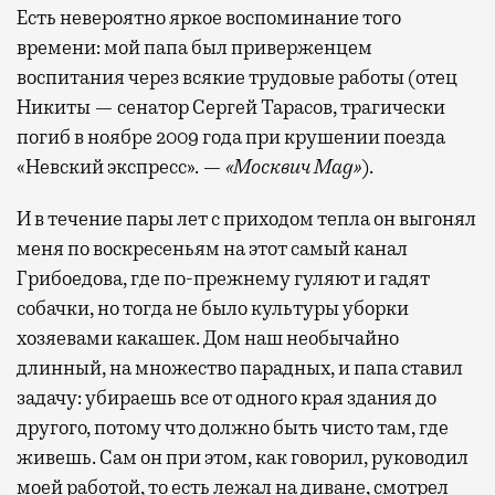
Лаунжи доступны на Ленинградском,
Есть невероятно яркое воспоминание того
Павелецком, Казанском, Ярославском
времени: мой папа был приверженцем
и Курском вокзалах.
Попасть в бизнес-залы
воспитания через всякие трудовые работы (отец
могут держатели карт Mir Supreme. Причем
Никиты — сенатор Сергей Тарасов, трагически
не только в столице. Всего доступно более
погиб в ноябре 2009 года при крушении поезда
1000 бизнес-залов по всему миру.
«Невский экспресс». —
«Москвич Mag»
).
И в течение пары лет с приходом тепла он выгонял
меня по воскресеньям на этот самый канал
Грибоедова, где по-прежнему гуляют и гадят
собачки, но тогда не было культуры уборки
хозяевами какашек. Дом наш необычайно
длинный, на множество парадных, и папа ставил
задачу: убираешь все от одного края здания до
другого, потому что должно быть чисто там, где
живешь. Сам он при этом, как говорил, руководил
моей работой, то есть лежал на диване, смотрел