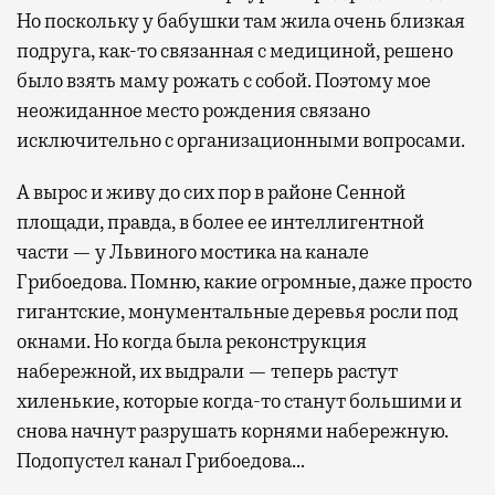
Современный путешественник часто берет
Но поскольку у бабушки там жила очень близкая
с собой не только чемодан, но и ноутбук.
подруга, как-то связанная с медициной, решено
А ожидание рейса все чаще превращается
было взять маму рожать с собой. Поэтому мое
не в потерянное время, а в возможность
неожиданное место рождения связано
спокойно закончить дела или спланировать
исключительно с организационными вопросами.
активности в путешествии, например
забронировать нужные билеты и рестораны.
А вырос и живу до сих пор в районе Сенной
площади, правда, в более ее интеллигентной
части — у Львиного мостика на канале
Бизнес-зал становится местом, где можно
Грибоедова. Помню, какие огромные, даже просто
провести переговоры, поработать или просто
гигантские, монументальные деревья росли под
выпить кофе, наблюдая сквозь панорамные
окнами. Но когда была реконструкция
окна за тем, как взлетают и садятся
набережной, их выдрали — теперь растут
самолеты. В Москве нет недостатка
хиленькие, которые когда-то станут большими и
в лаунжах. В аэропортах их обычно
снова начнут разрушать корнями набережную.
несколько — в разных зонах воздушных
Подопустел канал Грибоедова…
гаваней. На некоторых вокзалах — тоже.