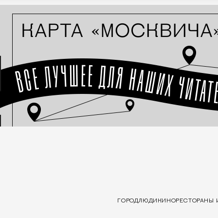
ГОРОД
ЛЮДИ
КИНО
РЕСТОРАНЫ 