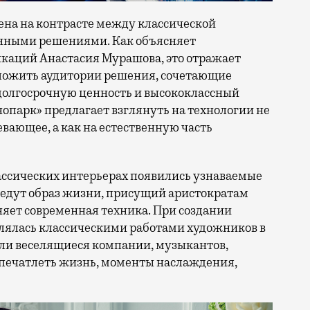
ена на контрасте между классической
онными решениями. Как объясняет
каций Анастасия Мурашова, это отражает
ожить аудитории решения, сочетающие
 долгосрочную ценность и высококлассный
нопарк» предлагает взглянуть на технологии не
евающее, а как на естественную часть
ассических интерьерах появились узнаваемые
ведут образ жизни, присущий аристократам
няет современная техника. При создании
лялась классическими работами художников в
али веселящиеся компании, музыкантов,
апечатлеть жизнь, моменты наслаждения,