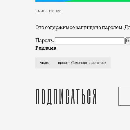
1 мин. чтения
Это содержимое защищено паролем. Для
Пароль:
Накануне лета «Авито» запустил проект
Реклама
Авито
проект «Телепорт в детство»
Подписаться