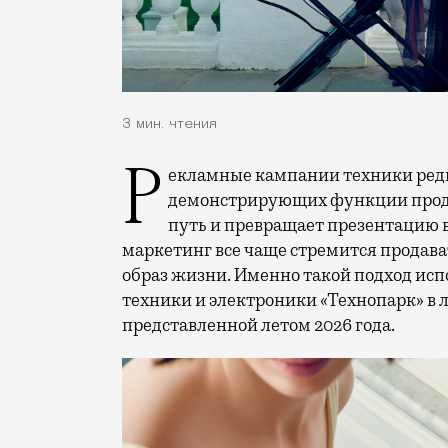
3 мин. чтения
Рекламные кампании техники редко выходят за рамки привычных съемок,
демонстрирующих функции проду
путь и превращает презентацию 
маркетинг все чаще стремится продава
образ жизни. Именно такой подход исп
техники и электроники «Технопарк» в
представленной летом 2026 года.