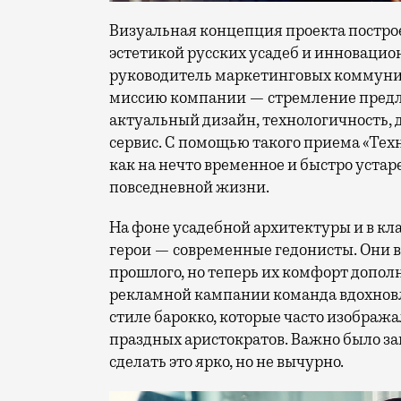
Визуальная концепция проекта постро
эстетикой русских усадеб и инноваци
руководитель маркетинговых коммуни
миссию компании — стремление предл
актуальный дизайн, технологичность,
сервис. С помощью такого приема «Тех
как на нечто временное и быстро устар
повседневной жизни.
На фоне усадебной архитектуры и в кл
герои — современные гедонисты. Они 
прошлого, но теперь их комфорт допол
рекламной кампании команда вдохнов
стиле барокко, которые часто изображ
праздных аристократов. Важно было з
сделать это ярко, но не вычурно.