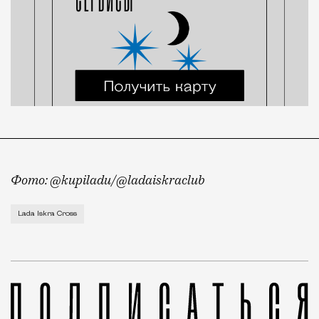
Фото: @kupiladu/@ladaiskraclub
АвтоВАЗ показал свою новую машину в цвете табаско
Lada Iskra Cross