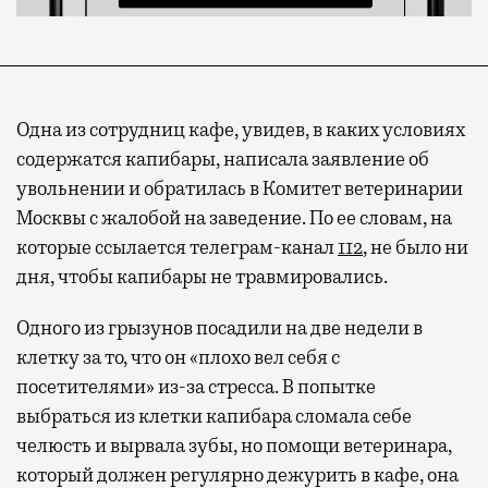
Одна из сотрудниц кафе, увидев, в каких условиях
содержатся капибары, написала заявление об
увольнении и обратилась в Комитет ветеринарии
Москвы с жалобой на заведение. По ее словам, на
которые ссылается телеграм-канал
112
, не было ни
Современный путешественник часто берет
дня, чтобы капибары не травмировались.
с собой не только чемодан, но и ноутбук.
А ожидание рейса все чаще превращается
Одного из грызунов посадили на две недели в
не в потерянное время, а в возможность
клетку за то, что он «плохо вел себя с
спокойно закончить дела или спланировать
посетителями» из-за стресса. В попытке
активности в путешествии, например
выбраться из клетки капибара сломала себе
забронировать нужные билеты и рестораны.
челюсть и вырвала зубы, но помощи ветеринара,
который должен регулярно дежурить в кафе, она