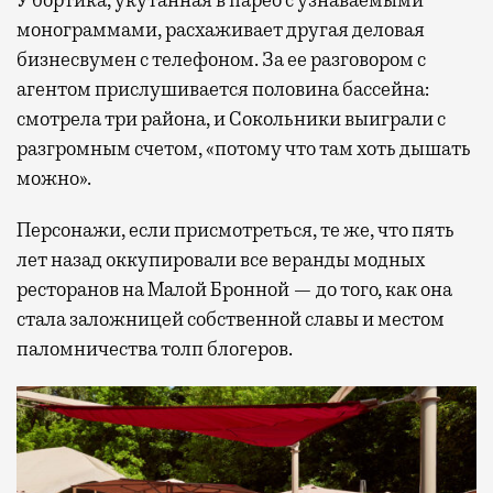
У бортика, укутанная в парео с узнаваемыми
монограммами, расхаживает другая деловая
бизнесвумен с телефоном. За ее разговором с
агентом прислушивается половина бассейна:
смотрела три района, и Сокольники выиграли с
разгромным счетом, «потому что там хоть дышать
можно».
Персонажи, если присмотреться, те же, что пять
лет назад оккупировали все веранды модных
ресторанов на Малой Бронной — до того, как она
стала заложницей собственной славы и местом
паломничества толп блогеров.