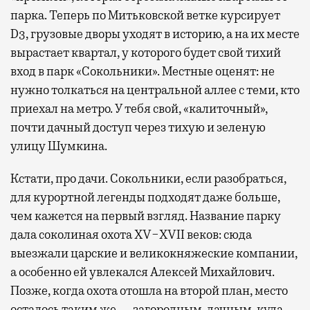
парка. Теперь по Митьковской ветке курсирует
D3, грузовые дворы уходят в историю, а на их месте
вырастает квартал, у которого будет свой тихий
вход в парк «Сокольники». Местные оценят: не
нужно толкаться на центральной аллее с теми, кто
приехал на метро. У тебя свой, «калиточный»,
почти дачный доступ через тихую и зеленую
улицу Шумкина.
Кстати, про дачи. Сокольники, если разобраться,
для курортной легенды подходят даже больше,
чем кажется на первый взгляд. Название парку
дала соколиная охота XV−XVII веков: сюда
выезжали царские и великокняжеские компании,
а особенно ей увлекался Алексей Михайлович.
Позже, когда охота отошла на второй план, место
осталось таким же — загородным, дачным, куда