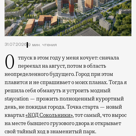
31.07.2026
9 мин. чтения
Отпуск в этом году у меня кочует: сначала
переехал на август, потом в область
неопределенного будущего. Город при этом
плавится и не спрашивает о моих планах. Тогда я
решила себя обмануть и устроить модный
staycation — прожить полноценный курортный
день, не покидая города. Точка старта — новый
квартал
«КОД Сокольники»
, тот самый, что вырос
на месте бывшего грузового двора и открывает
свой тайный ход в знаменитый парк.