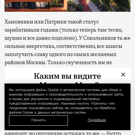
Хамовники или Патрики такой статус
зарабатывали годами (только теперь там тесно,
шумно и все давно поделено). У Сокольников та же
сильная энергетика, соответственно, все шансы
заполучить славу одного из самых желанных
районов Москвы. Только скученность им не
грозит: места тут благодаря парку предостаточно.
×
Получилось ли у меня на день выключить голову и
Мы используем файлы Сookie и метрические системы для сбора и
Уведомление 
поверить, что я не в Москве? Почти. В моменте,
анализа информации о производительности и использовании сайта,
когда лежишь в шезлонге с закрытыми глазами, а
а также для улучшения и индивидуальной настройки
предоставления информации. Нажимая кнопку «Принять» или
сосны шумят где-то наверху, разница между
продолжая пользоваться сайтом, вы соглашаетесь на обработку
файлов Cookie и данных метрических систем.
отпуском и обычным вторником действительно
Принять
Подробнее
стирается. Домой я вернулась пешком, а не через
аэропорт, но ощущение осталось то же — будто