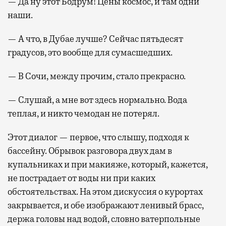
— Да ну этот Бодрум! Цены космос, и там одни
наши.
— А что, в Дубае лучше? Сейчас пятьдесят
градусов, это вообще для сумасшедших.
— В Сочи, между прочим, стало прекрасно.
— Слушай, а мне вот здесь нормально. Вода
теплая, и никто чемодан не потерял.
Этот диалог — первое, что слышу, подходя к
бассейну. Обрывок разговора двух дам в
купальниках и при макияже, который, кажется,
не пострадает от воды ни при каких
обстоятельствах. На этом дискуссия о курортах
закрывается, и обе изображают ленивый брасс,
держа головы над водой, словно ватерпольные