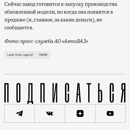
Сейчас завод готовится к запуску производства
обновленной модели, но когда она появится в
продаже (и, главное, за какие деньги), не
сообщается.
Фото: пресс-служба АО «АвтоВАЗ»
Lada Niva Legend машина настолько вневременная, 
Lada Niva Legend
ПМЭФ