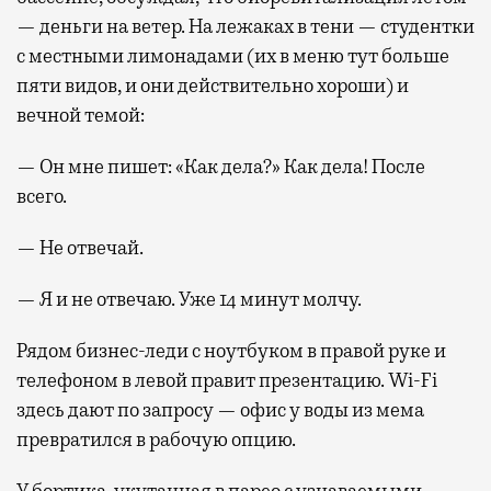
— деньги на ветер. На лежаках в тени — студентки
с местными лимонадами (их в меню тут больше
пяти видов, и они действительно хороши) и
вечной темой:
— Он мне пишет: «Как дела?» Как дела! После
всего.
— Не отвечай.
— Я и не отвечаю. Уже 14 минут молчу.
Рядом бизнес-леди с ноутбуком в правой руке и
телефоном в левой правит презентацию. Wi-Fi
здесь дают по запросу — офис у воды из мема
превратился в рабочую опцию.