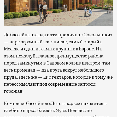
До бассейна отсюда идти прилично. «Сокольники»
— парк огромный: как-никак, самый старый в
Москве и один из самых крупных в Европе. И в
этом, пожалуй, главное преимущество района
перед замкнутым в Садовом кольце центром: там
весь променад — два круга вокруг небольшого
пруда, здесь же — 490 гектаров, которые к тому же
переосмысляют под современные запросы
горожан.
Комплекс бассейнов «Лето в парке» находится в
глубине парка, ближе к Яузе. Полчаса по