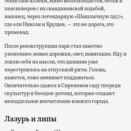
тенистым аллеям, мимо велосипедистов, белок и
пенсионеров с их скандинавской ходьбой,
наконец, через легендарную «Шашлычную 1957»,
где ели Никсон и Хрущев, — это не дорога, это
променад.
После реконструкции парк стал заметно
ухоженнее: новые дорожки, свет, навигация. Иду и
ловлю себя на мысли, что дыхание уже
перестроилось на отпускной ритм. Голова,
кажется, тоже начинает поддаваться.
Окончательно сдаюсь в Сиреневом саду посреди
скульптур и беседок-ротонд, которые создают
неподдельное впечатление южного города.
Лазурь и липы