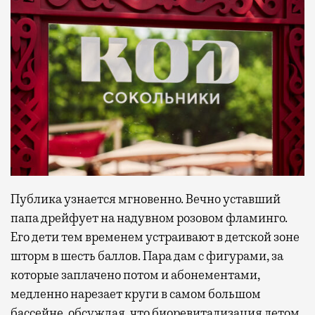
Публика узнается мгновенно. Вечно уставший
папа дрейфует на надувном розовом фламинго.
Его дети тем временем устраивают в детской зоне
шторм в шесть баллов. Пара дам с фигурами, за
которые заплачено потом и абонементами,
медленно нарезает круги в самом большом
бассейне, обсуждая, что биоревитализация летом