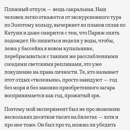
Пляжный отпуск — вещь сакральная. Наш
человек легко откажется от экскурсионного тура
по Золотому кольцу, вычеркнет из планов сплав по
Катуни и даже смирится с тем, что Париж опять
подождет. Но лишиться недели у воды, чтобы,
лежа у бассейна в новом купальнике,
перебрасываться с такими же расслабленными
соседями светскими репликами, это уже
покушение на права личности. Те, кто называет
этот отдых «тюленьим», просто завидуют — год
без моря и без законно приобретенного загара
воспринимается как год, прожитый зря.
Поэтому мой эксперимент был не про экономию
нескольких десятков тысяч на билетах — хотя и
про нее тоже. Он был про то, можно ли убедить