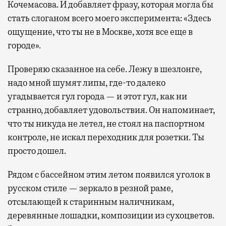
Кочемасова. И добавляет фразу, которая могла бы
стать слоганом всего моего эксперимента: «Здесь
ощущение, что ты не в Москве, хотя все еще в
городе».
Проверяю сказанное на себе. Лежу в шезлонге,
надо мной шумят липы, где-то далеко
угадывается гул города — и этот гул, как ни
странно, добавляет удовольствия. Он напоминает,
что ты никуда не летел, не стоял на паспортном
контроле, не искал переходник для розетки. Ты
просто дошел.
Рядом с бассейном этим летом появился уголок в
русском стиле — зеркало в резной раме,
отсылающей к старинным наличникам,
деревянные лошадки, композиции из сухоцветов.