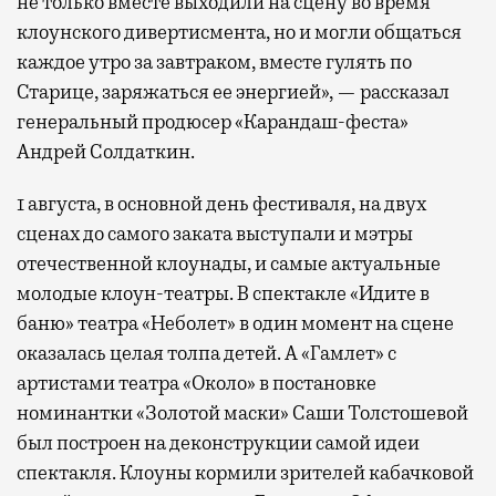
не только вместе выходили на сцену во время
клоунского дивертисмента, но и могли общаться
каждое утро за завтраком, вместе гулять по
Старице, заряжаться ее энергией», — рассказал
генеральный продюсер «Карандаш-феста»
Андрей Солдаткин.
1 августа, в основной день фестиваля, на двух
сценах до самого заката выступали и мэтры
отечественной клоунады, и самые актуальные
молодые клоун-театры. В спектакле «Идите в
баню» театра «Неболет» в один момент на сцене
оказалась целая толпа детей. А «Гамлет» с
артистами театра «Около» в постановке
номинантки «Золотой маски» Саши Толстошевой
был построен на деконструкции самой идеи
спектакля. Клоуны кормили зрителей кабачковой