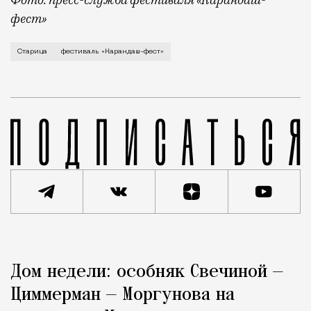
фест»
В минувший уикенд маленькая Старица в Тверской об
Старица
фестиваль «Карандаш-фест»
Реклама
Редакция Москвич Mag
Дом недели: особняк Свечиной —
Город
Циммерман — Моргунова на