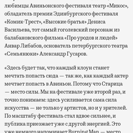
любимцы Авиньонского фестиваля театр «Микос»,
обладатель премии Эдинбургского фестиваля
«Комик-Трест», «Высокие братья» Дениса
Васильева, тот самый гоголевский персонаж из
балабановского фильма «Про уродов и людей»
Анвар Либабов, основатель петербургского театра
«Семьянюки» Александр Гусаров.
«Здесь будет так, что каждый клоун станет
мечтать попасть сюда — так же, как каждый актер
мечтает попасть в Авиньон. Потому что Старица
— место силы. Мы на фестивале уже второй раз, и
точно понимаем: здесь усиливается сама сила
искусства — не только у артистов, но и у зрителей.
По масштабу фестиваль стал вдвое сильнее, и
публика приезжает уже с другой энергией. Это
уже немного напоминает Burning Man — место,