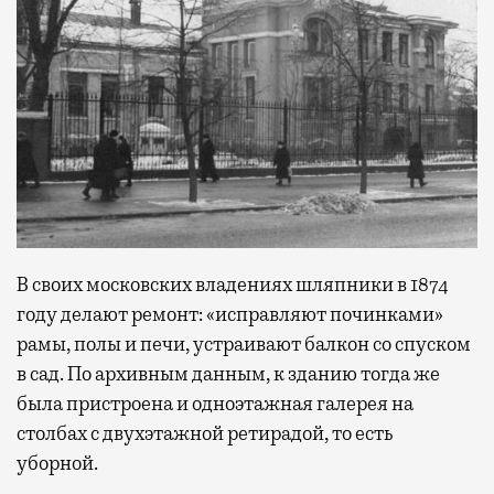
В своих московских владениях шляпники в 1874
году делают ремонт: «исправляют починками»
рамы, полы и печи, устраивают балкон со спуском
в сад. По архивным данным, к зданию тогда же
была пристроена и одноэтажная галерея на
столбах с двухэтажной ретирадой, то есть
уборной.