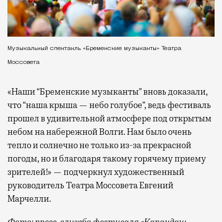
Музыкальный спектакль «Бременские музыканты» Театра
Моссовета
«Наши “Бременские музыканты” вновь доказали,
что “наша крыша — небо голубое”, ведь фестиваль
прошел в удивительной атмосфере под открытым
небом на набережной Волги. Нам было очень
тепло и солнечно не только из-за прекрасной
погоды, но и благодаря такому горячему приему
зрителей!» — подчеркнул художественный
руководитель Театра Моссовета Евгений
Марчелли.
Фото: пресс-служба фестиваля «Карандаш-