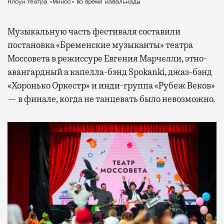
Клоун театра «Микос» во время кавалькады
Музыкальную часть фестиваля составили
постановка «Бременские музыканты» театра
Моссовета в режиссуре Евгения Марчелли, этно-
авангардный а капелла-бэнд Spokanki, джаз-бэнд
«Хоронько Оркестр» и инди-группа «Рубеж Веков»
— в финале, когда не танцевать было невозможно.